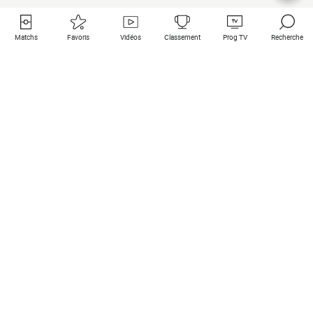
Matchs
Favoris
Vidéos
Classement
Prog TV
Recherche
Liens utiles
Clubs à la une
Tous les matchs
PSG
Matchs en live
Bayern Munich
Derniers résultats
Real Madrid
Matchs à venir
Inter
Match en streaming
Juventus
Contact
Manchester City
Mentions légales
Manchester United
Les amis de Foot Direct
Liverpool
Les guides de Foot Direct