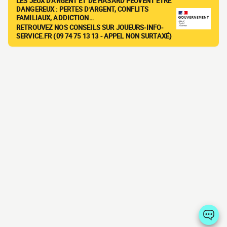
LES JEUX D'ARGENT ET DE HASARD PEUVENT ÊTRE
DANGEREUX : PERTES D'ARGENT, CONFLITS
FAMILIAUX, ADDICTION…
RETROUVEZ NOS CONSEILS SUR JOUEURS-INFO-
SERVICE.FR (09 74 75 13 13 - APPEL NON SURTAXÉ)