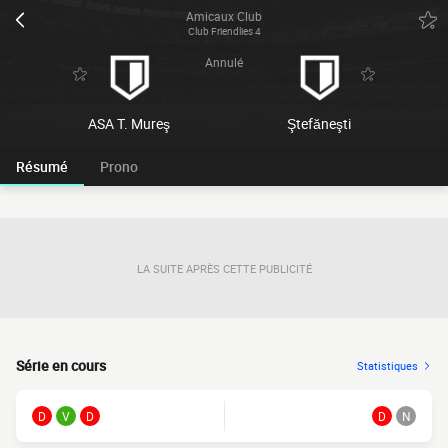
Amicaux Club
Club Friendlies 4
Annulé
ASA T. Mureş
Ştefăneşti
Résumé
Prono
LA SUITE APRÈS CETTE PUBLICITÉ
Série en cours
Statistiques
D
V
D
D
N