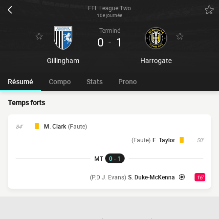
EFL League Two
10e journée
Terminé
0
1
-
Gillingham
Harrogate
Résumé
Compo
Stats
Prono
Temps forts
M. Clark
(Faute)
84'
(Faute)
E. Taylor
50'
MT
0 - 1
(P.D J. Evans)
S. Duke-McKenna
16'