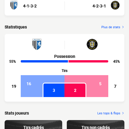
4-1-3-2
4-2-3-1
Statistiques
Plus de stats
Possession
55%
45%
Tirs
16
5
19
7
3
2
Stats joueurs
Les tops & flops
Tirs cadrés
Tirs non cadrés