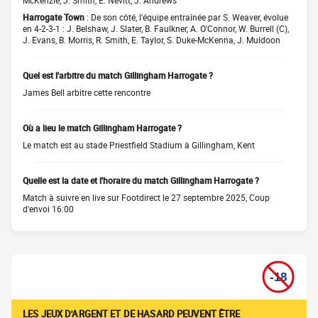
McKenzie, J. Smith, E. Nevitt, J. Andrews
Harrogate Town
: De son côté, l'équipe entraînée par S. Weaver, évolue
en 4-2-3-1 : J. Belshaw, J. Slater, B. Faulkner, A. O'Connor, W. Burrell (C),
J. Evans, B. Morris, R. Smith, E. Taylor, S. Duke-McKenna, J. Muldoon
Quel est l'arbitre du match Gillingham Harrogate ?
James Bell arbitre cette rencontre
Où a lieu le match Gillingham Harrogate ?
Le match est au stade Priestfield Stadium à Gillingham, Kent
Quelle est la date et l'horaire du match Gillingham Harrogate ?
Match à suivre en live sur Footdirect le 27 septembre 2025, Coup
d'envoi 16:00
LES JEUX D'ARGENT ET DE HASARD PEUVENT ÊTRE