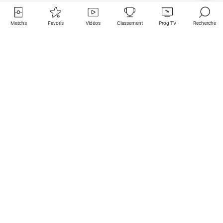
Matchs
Favoris
Vidéos
Classement
Prog TV
Recherche
Liens utiles
Clubs à la une
Tous les matchs
PSG
Matchs en live
Bayern Munich
Derniers résultats
Real Madrid
Matchs à venir
Inter
Match en streaming
Juventus
Contact
Manchester City
Mentions légales
Manchester United
Les amis de Foot Direct
Liverpool
Les guides de Foot Direct