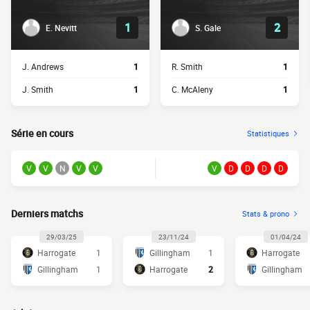
1
2
E. Nevitt
S. Gale
J. Andrews
1
R. Smith
1
J. Smith
1
C. McAleny
1
Série en cours
Statistiques
V
V
N
V
V
V
D
D
D
D
Derniers matchs
Stats & prono
29/03/25
23/11/24
01/04/24
Harrogate
1
Gillingham
1
Harrogate
Gillingham
1
Harrogate
2
Gillingham