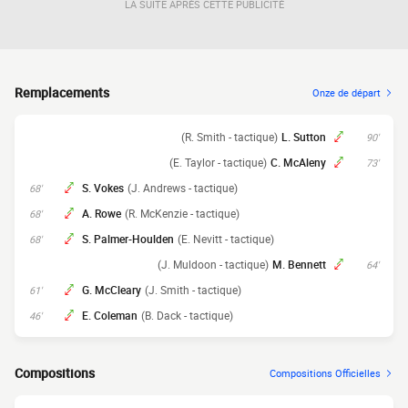
LA SUITE APRÈS CETTE PUBLICITÉ
Remplacements
Onze de départ
(R. Smith - tactique)
L. Sutton
90'
(E. Taylor - tactique)
C. McAleny
73'
S. Vokes
(J. Andrews - tactique)
68'
A. Rowe
(R. McKenzie - tactique)
68'
S. Palmer-Houlden
(E. Nevitt - tactique)
68'
(J. Muldoon - tactique)
M. Bennett
64'
G. McCleary
(J. Smith - tactique)
61'
E. Coleman
(B. Dack - tactique)
46'
Compositions
Compositions Officielles