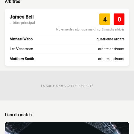
Arbitres
James Bell
4
0
arbitre principal
Moyenne de cartons par match sur 3 matchs arbitrés
Michael Webb
quatrième arbitre
Lee Venamore
arbitre assistant
Matthew Smith
arbitre assistant
LA SUITE APRÈS CETTE PUBLICITÉ
Lieu du match