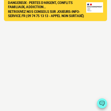
DANGEREUX : PERTES D'ARGENT, CONFLITS
FAMILIAUX, ADDICTION…
RETROUVEZ NOS CONSEILS SUR JOUEURS-INFO-
SERVICE.FR (09 74 75 13 13 - APPEL NON SURTAXÉ)