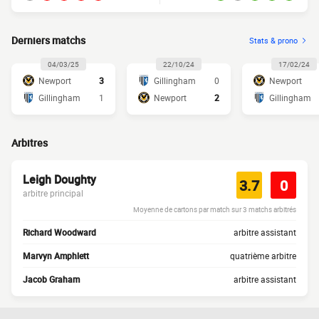
Derniers matchs
Stats & prono
04/03/25
22/10/24
17/02/24
Newport
3
Gillingham
0
Newport
Gillingham
1
Newport
2
Gillingham
Arbitres
Leigh Doughty
3.7
0
arbitre principal
Moyenne de cartons par match sur 3 matchs arbitrés
Richard Woodward
arbitre assistant
Marvyn Amphlett
quatrième arbitre
Jacob Graham
arbitre assistant