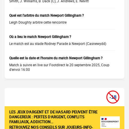
Smith, J. Williams, B. Dack (C), J. Andrews, E. Nevitt
Quel est l'arbitre du match Newport Gillingham ?
Leigh Doughty arbitre cette rencontre
Où a lieu le match Newport Gillingham ?
Le match est au stade Rodney Parade à Newport (Casnewydd)
Quelle est la date et l'horaire du match Newport Gillingham ?
Match à suivre en live sur Footdirect le 20 septembre 2025, Coup
d'envoi 16:00
LES JEUX D'ARGENT ET DE HASARD PEUVENT ÊTRE
DANGEREUX : PERTES D'ARGENT, CONFLITS
FAMILIAUX, ADDICTION…
RETROUVEZ NOS CONSEILS SUR JOUEURS-INFO-