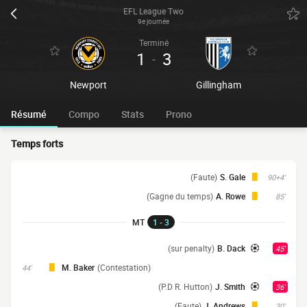
EFL League Two
9e journée
Terminé
1
3
-
Newport
Gillingham
Résumé
Compo
Stats
Prono
Temps forts
(Faute)
S. Gale
90+4'
(Gagne du temps)
A. Rowe
85'
MT
1 - 3
(sur penalty)
B. Dack
45'
M. Baker
(Contestation)
44'
(P.D R. Hutton)
J. Smith
36'
(Faute)
J. Andrews
30'