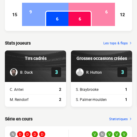
9
6
15
12
6
6
Stats joueurs
Les tops & flops
Tirs cadrés
Grosses occasions créées
3
3
B. Dack
R. Hutton
C. Antwi
2
S. Braybrooke
1
M. Reindorf
2
S. Palmer-Houlden
1
Série en cours
Statistiques
N
D
D
D
D
V
N
V
V
V