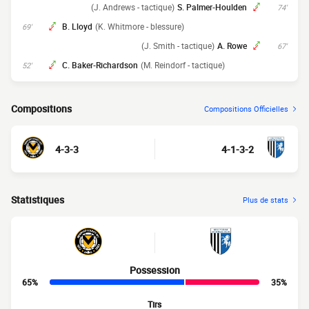
(J. Andrews - tactique)
S. Palmer-Houlden
74'
B. Lloyd
(K. Whitmore - blessure)
69'
(J. Smith - tactique)
A. Rowe
67'
C. Baker-Richardson
(M. Reindorf - tactique)
52'
Compositions
Compositions Officielles
4-3-3
4-1-3-2
Statistiques
Plus de stats
Possession
65%
35%
Tirs