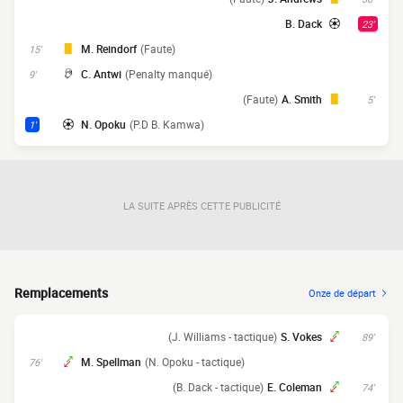
B. Dack
23'
M. Reindorf
(Faute)
15'
C. Antwi
(Penalty manqué)
9'
(Faute)
A. Smith
5'
N. Opoku
(P.D B. Kamwa)
1'
LA SUITE APRÈS CETTE PUBLICITÉ
Remplacements
Onze de départ
(J. Williams - tactique)
S. Vokes
89'
M. Spellman
(N. Opoku - tactique)
76'
(B. Dack - tactique)
E. Coleman
74'