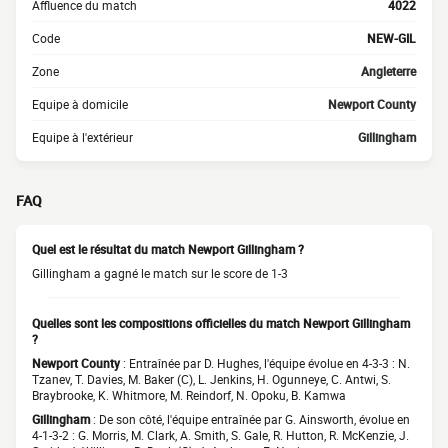
Affluence du match
4022
Code
NEW-GIL
Zone
Angleterre
Equipe à domicile
Newport County
Equipe à l'extérieur
Gillingham
FAQ
Quel est le résultat du match Newport Gillingham ?
Gillingham a gagné le match sur le score de 1-3
Quelles sont les compositions officielles du match Newport Gillingham
?
Newport County
: Entraînée par D. Hughes, l'équipe évolue en 4-3-3 : N.
Tzanev, T. Davies, M. Baker (C), L. Jenkins, H. Ogunneye, C. Antwi, S.
Braybrooke, K. Whitmore, M. Reindorf, N. Opoku, B. Kamwa
Gillingham
: De son côté, l'équipe entraînée par G. Ainsworth, évolue en
4-1-3-2 : G. Morris, M. Clark, A. Smith, S. Gale, R. Hutton, R. McKenzie, J.