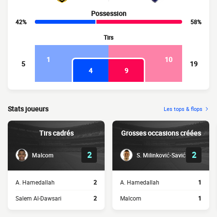
Possession
42%
58%
Tirs
1
10
5
19
4
9
Stats joueurs
Les tops & flops
Tirs cadrés
Grosses occasions créées
2
2
Malcom
S. Milinković-Savić
A. Hamedallah
2
A. Hamedallah
1
Salem Al-Dawsari
2
Malcom
1