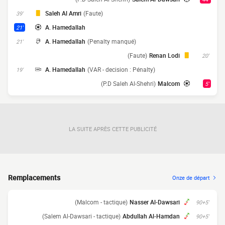
Saleh Al Amri
(Faute)
39'
A. Hamedallah
21'
A. Hamedallah
(Penalty manqué)
21'
(Faute)
Renan Lodi
20'
A. Hamedallah
(VAR - decision : Pénalty)
19'
(P.D Saleh Al-Shehri)
Malcom
5'
LA SUITE APRÈS CETTE PUBLICITÉ
Remplacements
Onze de départ
(Malcom - tactique)
Nasser Al-Dawsari
90+5'
(Salem Al-Dawsari - tactique)
Abdullah Al-Hamdan
90+5'