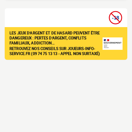
LES JEUX D'ARGENT ET DE HASARD PEUVENT ÊTRE
DANGEREUX : PERTES D'ARGENT, CONFLITS
FAMILIAUX, ADDICTION…
RETROUVEZ NOS CONSEILS SUR JOUEURS-INFO-
SERVICE.FR (09 74 75 13 13 - APPEL NON SURTAXÉ)