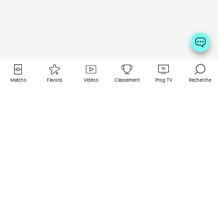
Matchs
Favoris
Vidéos
Classement
Prog TV
Recherche
Liens utiles
Clubs à la une
Tous les matchs
PSG
Matchs en live
Bayern Munich
Derniers résultats
Real Madrid
Matchs à venir
Inter
Match en streaming
Juventus