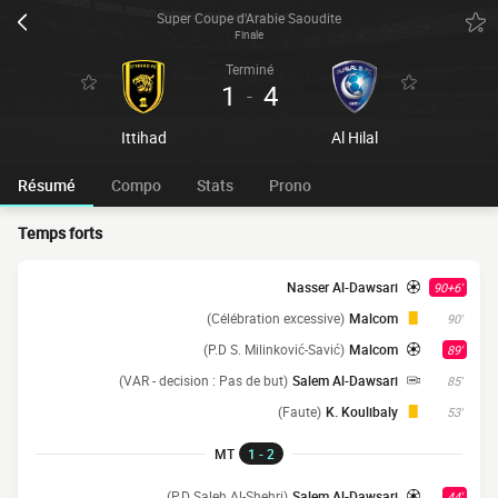
Super Coupe d'Arabie Saoudite
Finale
Terminé
1
4
-
Ittihad
Al Hilal
Résumé
Compo
Stats
Prono
Temps forts
Nasser Al-Dawsari
90+6'
(Célébration excessive)
Malcom
90'
(P.D S. Milinković-Savić)
Malcom
89'
(VAR - decision : Pas de but)
Salem Al-Dawsari
85'
(Faute)
K. Koulibaly
53'
MT
1 - 2
(P.D Saleh Al-Shehri)
Salem Al-Dawsari
44'