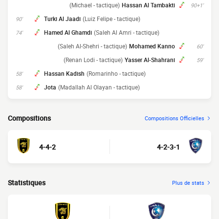
(Michael - tactique)
Hassan Al Tambakti
90+1'
Turki Al Jaadi
(Luiz Felipe - tactique)
90'
Hamed Al Ghamdi
(Saleh Al Amri - tactique)
74'
(Saleh Al-Shehri - tactique)
Mohamed Kanno
60'
(Renan Lodi - tactique)
Yasser Al-Shahrani
59'
Hassan Kadish
(Romarinho - tactique)
58'
Jota
(Madallah Al Olayan - tactique)
58'
Compositions
Compositions Officielles
4-4-2
4-2-3-1
Statistiques
Plus de stats