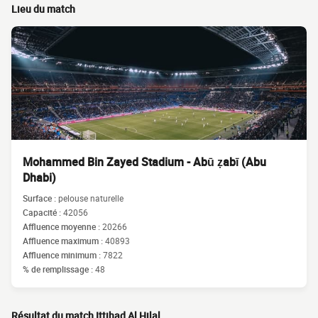
Lieu du match
Mohammed Bin Zayed Stadium - Abū ẓabī (Abu
Dhabi)
Surface :
pelouse naturelle
Capacité :
42056
Affluence moyenne :
20266
Affluence maximum :
40893
Affluence minimum :
7822
% de remplissage :
48
Résultat du match Ittihad Al Hilal