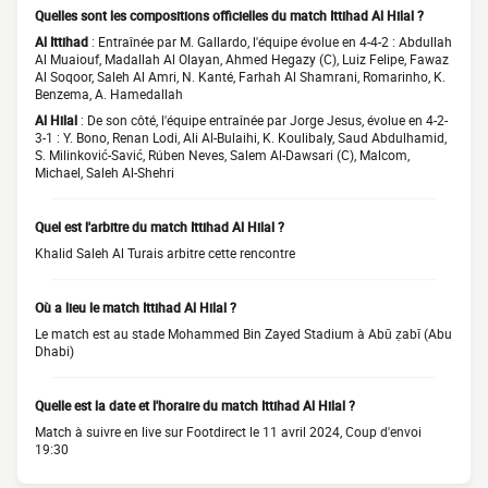
Quelles sont les compositions officielles du match Ittihad Al Hilal ?
Al Ittihad
: Entraînée par M. Gallardo, l'équipe évolue en 4-4-2 : Abdullah
Al Muaiouf, Madallah Al Olayan, Ahmed Hegazy (C), Luiz Felipe, Fawaz
Al Soqoor, Saleh Al Amri, N. Kanté, Farhah Al Shamrani, Romarinho, K.
Benzema, A. Hamedallah
Al Hilal
: De son côté, l'équipe entraînée par Jorge Jesus, évolue en 4-2-
3-1 : Y. Bono, Renan Lodi, Ali Al-Bulaihi, K. Koulibaly, Saud Abdulhamid,
S. Milinković-Savić, Rúben Neves, Salem Al-Dawsari (C), Malcom,
Michael, Saleh Al-Shehri
Quel est l'arbitre du match Ittihad Al Hilal ?
Khalid Saleh Al Turais arbitre cette rencontre
Où a lieu le match Ittihad Al Hilal ?
Le match est au stade Mohammed Bin Zayed Stadium à Abū ẓabī (Abu
Dhabi)
Quelle est la date et l'horaire du match Ittihad Al Hilal ?
Match à suivre en live sur Footdirect le 11 avril 2024, Coup d'envoi
19:30