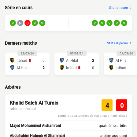
Série en cours
Statistiques
V
N
D
V
V
V
V
V
V
V
Derniers matchs
Stats & prono
12/03/24
05/03/24
01/03/24
Ittihad
0
Al Hilal
2
Al Hilal
Al Hilal
2
Ittihad
0
Ittihad
Arbitres
Khalid Saleh Al Turais
4
0
arbitre principal
Nombre de cartons lors de son unique match arbitré
Majed Mohammed Alshamrani
quatrième arbitre
Abdulrahim Habeeb Al Shammari
arbitre assistant