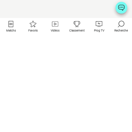
Matchs
Favoris
Vidéos
Classement
Prog TV
Recherche
Liens utiles
Clubs à la une
Tous les matchs
PSG
Matchs en live
Bayern Munich
Derniers résultats
Real Madrid
Matchs à venir
Inter
Match en streaming
Juventus
Contact
Manchester City
Mentions légales
Manchester United
Les amis de Foot Direct
Liverpool
Les guides de Foot Direct