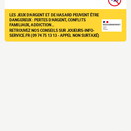
LES JEUX D'ARGENT ET DE HASARD PEUVENT ÊTRE
DANGEREUX : PERTES D'ARGENT, CONFLITS
FAMILIAUX, ADDICTION…
RETROUVEZ NOS CONSEILS SUR JOUEURS-INFO-
SERVICE.FR (09 74 75 13 13 - APPEL NON SURTAXÉ)