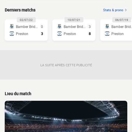
Derniers matchs
Stats & prono
02/07/22
10/07/21
06/07/19
Bamber Bridge
0
Bamber Bridge
3
Bamber
Preston
3
Preston
8
Preston
LA SUITE APRÈS CETTE PUBLICITÉ
Lieu du match