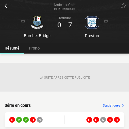
Amicaux Club
Club Friendlies 3
Terminé
0
7
-
Bamber Bridge
Preston
Résumé
Prono
LA SUITE APRÈS CETTE PUBLICITÉ
Série en cours
Statistiques
D
V
V
D
N
D
D
N
D
D