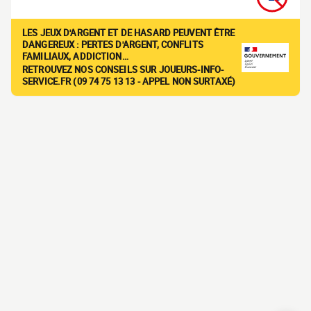
LES JEUX D'ARGENT ET DE HASARD PEUVENT ÊTRE
DANGEREUX : PERTES D'ARGENT, CONFLITS
FAMILIAUX, ADDICTION…
RETROUVEZ NOS CONSEILS SUR JOUEURS-INFO-
SERVICE.FR (09 74 75 13 13 - APPEL NON SURTAXÉ)