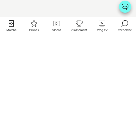
Matchs
Favoris
Vidéos
Classement
Prog TV
Recherche
Liens utiles
Clubs à la une
Tous les matchs
PSG
Matchs en live
Bayern Munich
Derniers résultats
Real Madrid
Matchs à venir
Inter
Match en streaming
Juventus
Contact
Manchester City
Mentions légales
Manchester United
Les amis de Foot Direct
Liverpool
Les guides de Foot Direct