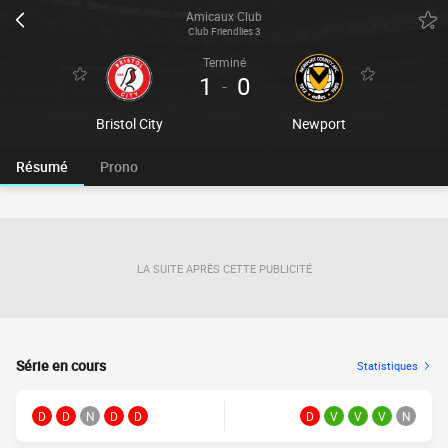
Amicaux Club
Club Friendlies 3
Terminé
1
0
-
Bristol City
Newport
Résumé
Prono
LA SUITE APRÈS CETTE PUBLICITÉ
Série en cours
Statistiques
D
D
N
D
D
D
V
V
V
N