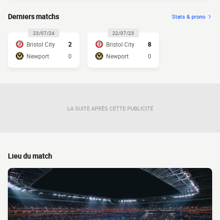
Derniers matchs
Stats & prono
23/07/24
22/07/23
Bristol City
2
Bristol City
8
Newport
0
Newport
0
LA SUITE APRÈS CETTE PUBLICITÉ
Lieu du match