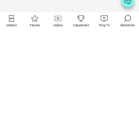
Matchs
Favoris
Vidéos
Classement
Prog TV
Recherche
Liens utiles
Clubs à la une
Tous les matchs
PSG
Matchs en live
Bayern Munich
Derniers résultats
Real Madrid
Matchs à venir
Inter
Match en streaming
Juventus
Contact
Manchester City
Mentions légales
Manchester United
Les amis de Foot Direct
Liverpool
Les guides de Foot Direct