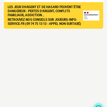
LES JEUX D'ARGENT ET DE HASARD PEUVENT ÊTRE
DANGEREUX : PERTES D'ARGENT, CONFLITS
FAMILIAUX, ADDICTION…
RETROUVEZ NOS CONSEILS SUR JOUEURS-INFO-
SERVICE.FR (09 74 75 13 13 - APPEL NON SURTAXÉ)