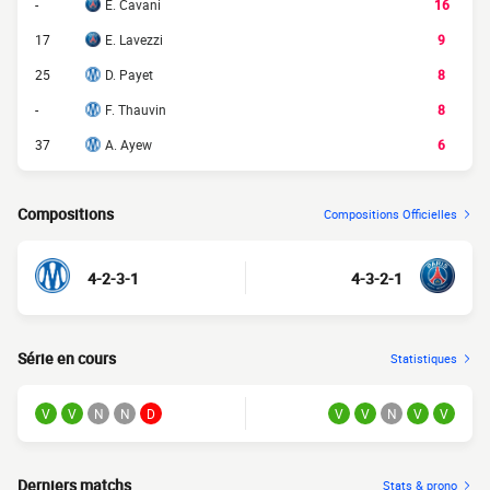
-
E. Cavani
16
17
E. Lavezzi
9
25
D. Payet
8
-
F. Thauvin
8
37
A. Ayew
6
Compositions
Compositions Officielles
4-2-3-1
4-3-2-1
Série en cours
Statistiques
V
V
N
N
D
V
V
N
V
V
Derniers matchs
Stats & prono