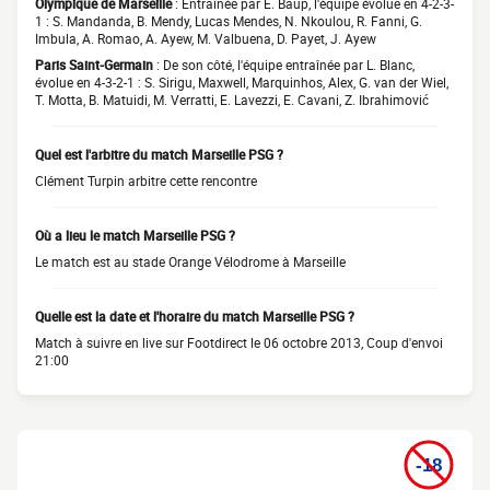
Olympique de Marseille
: Entraînée par E. Baup, l'équipe évolue en 4-2-3-
1 : S. Mandanda, B. Mendy, Lucas Mendes, N. Nkoulou, R. Fanni, G.
Imbula, A. Romao, A. Ayew, M. Valbuena, D. Payet, J. Ayew
Paris Saint-Germain
: De son côté, l'équipe entraînée par L. Blanc,
évolue en 4-3-2-1 : S. Sirigu, Maxwell, Marquinhos, Alex, G. van der Wiel,
T. Motta, B. Matuidi, M. Verratti, E. Lavezzi, E. Cavani, Z. Ibrahimović
Quel est l'arbitre du match Marseille PSG ?
Clément Turpin arbitre cette rencontre
Où a lieu le match Marseille PSG ?
Le match est au stade Orange Vélodrome à Marseille
Quelle est la date et l'horaire du match Marseille PSG ?
Match à suivre en live sur Footdirect le 06 octobre 2013, Coup d'envoi
21:00