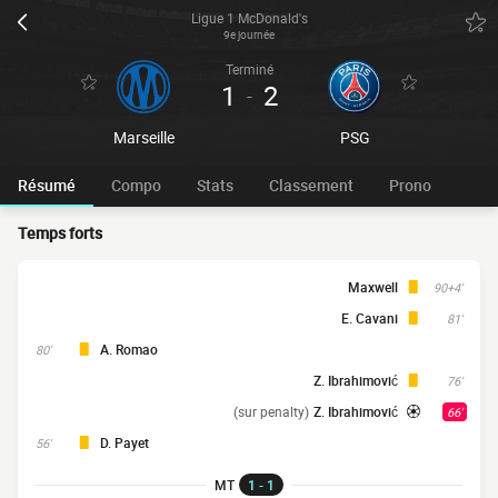
Ligue 1 McDonald's
9e journée
Terminé
1
2
-
Marseille
PSG
Résumé
Compo
Stats
Classement
Prono
Temps forts
Maxwell
90+4'
E. Cavani
81'
A. Romao
80'
Z. Ibrahimović
76'
(sur penalty)
Z. Ibrahimović
66'
D. Payet
56'
MT
1 - 1