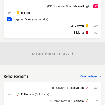
(P.D G. van der Wiel)
Maxwell
45'
R. Fanni
40'
A. Ayew
(sur penalty)
34'
M. Verratti
32'
T. Motta
31'
LA SUITE APRÈS CETTE PUBLICITÉ
Remplacements
Onze de départ
(E. Cavani)
Lucas Moura
81'
F. Thauvin
(G. Imbula)
80'
(Z. Ibrahimović)
Z. Camara
76'