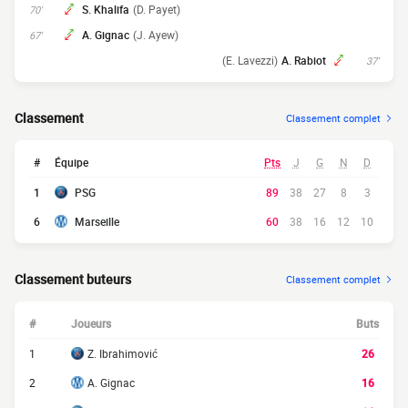
S. Khalifa
(D. Payet)
70'
A. Gignac
(J. Ayew)
67'
(E. Lavezzi)
A. Rabiot
37'
Classement
Classement complet
#
Équipe
Pts
J
G
N
D
1
PSG
89
38
27
8
3
6
Marseille
60
38
16
12
10
Classement buteurs
Classement complet
#
Joueurs
Buts
1
Z. Ibrahimović
26
2
A. Gignac
16