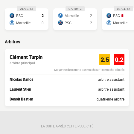
24/02/13
07/10/12
08/04/12
PSG
2
Marseille
2
PSG
Marseille
0
PSG
2
Marseille
Arbitres
Clément Turpin
2.5
0.2
arbitre principal
Moyenne de cartons par match sur 18 matchs arbitrés
Nicolas Danos
arbitre assistant
Laurent Stien
arbitre assistant
Benoît Bastien
quatrième arbitre
LA SUITE APRÈS CETTE PUBLICITÉ