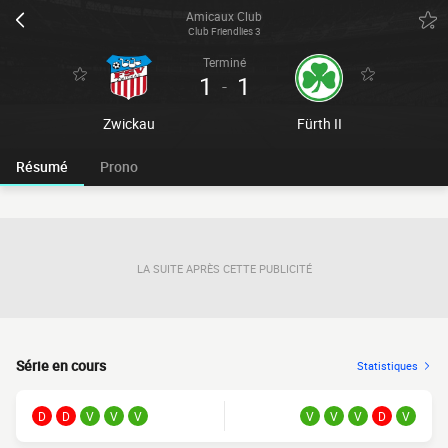
Amicaux Club
Club Friendlies 3
Terminé
1
1
-
Zwickau
Fürth II
Résumé
Prono
LA SUITE APRÈS CETTE PUBLICITÉ
Série en cours
Statistiques
D
D
V
V
V
V
V
V
D
V