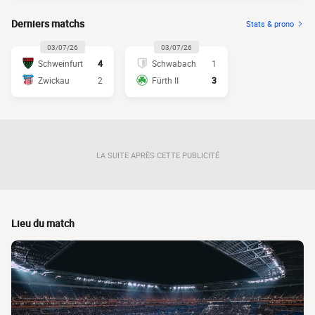
Derniers matchs
Stats & prono
03/07/26
03/07/26
Schweinfurt
4
Schwabach
1
Zwickau
2
Fürth II
3
LA SUITE APRÈS CETTE PUBLICITÉ
Lieu du match