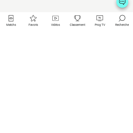
Matchs
Favoris
Vidéos
Classement
Prog TV
Recherche
Liens utiles
Clubs à la une
Tous les matchs
PSG
Matchs en live
Bayern Munich
Derniers résultats
Real Madrid
Matchs à venir
Inter
Match en streaming
Juventus
Contact
Manchester City
Mentions légales
Manchester United
Les amis de Foot Direct
Liverpool
Les guides de Foot Direct