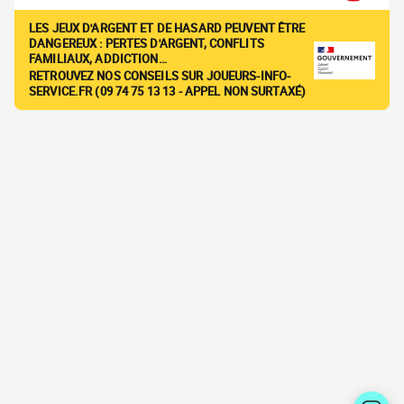
LES JEUX D'ARGENT ET DE HASARD PEUVENT ÊTRE
DANGEREUX : PERTES D'ARGENT, CONFLITS
FAMILIAUX, ADDICTION…
RETROUVEZ NOS CONSEILS SUR JOUEURS-INFO-
SERVICE.FR (09 74 75 13 13 - APPEL NON SURTAXÉ)