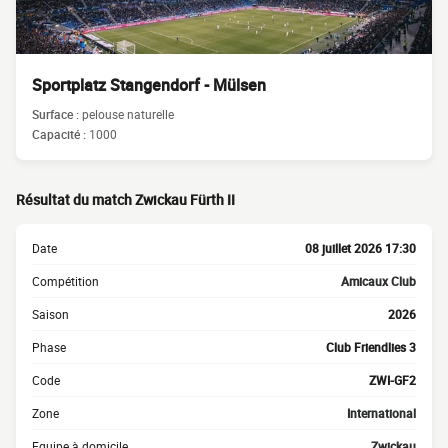
Sportplatz Stangendorf - Mülsen
Surface :
pelouse naturelle
Capacité :
1000
Résultat du match Zwickau Fürth II
Date
08 juillet 2026 17:30
Compétition
Amicaux Club
Saison
2026
Phase
Club Friendlies 3
Code
ZWI-GF2
Zone
International
Equipe à domicile
Zwickau