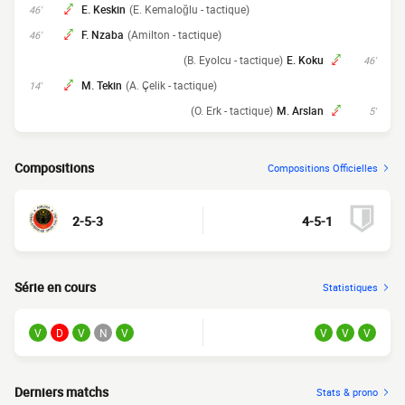
E. Keskin
(E. Kemaloğlu - tactique)
46'
F. Nzaba
(Amilton - tactique)
46'
(B. Eyolcu - tactique)
E. Koku
46'
M. Tekin
(A. Çelik - tactique)
14'
(O. Erk - tactique)
M. Arslan
5'
Compositions
Compositions Officielles
2-5-3
4-5-1
Série en cours
Statistiques
V
D
V
N
V
V
V
V
Derniers matchs
Stats & prono