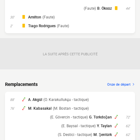
(Faute)
B. Öksüz
44'
Amilton
(Faute)
30'
Tiago Rodrigues
(Faute)
2'
LA SUITE APRÈS CETTE PUBLICITÉ
Remplacements
Onze de départ
A. Akgül
(O. Karakullukçu - tactique)
88'
M. Kabasakal
(M. Bostan - tactique)
76'
(E. Gövercin - tactique)
G. Türkdoğan
72'
(E. Baysal - tactique)
Y. Taylan
62'
(S. Destici - tactique)
M. Şentürk
62'