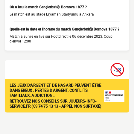
Où a lieu le match Gençlerbirliği Bornova 1877 ?
Le match est au stade Eryaman Stadyumu à Ankara
Quelle est la date et l'horaire du match Gençlerbirliği Bornova 1877 ?
Match à suivre en live sur Footdirect le 06 décembre 2023, Coup
d'envoi 12:00
LES JEUX D'ARGENT ET DE HASARD PEUVENT ÊTRE
DANGEREUX : PERTES D'ARGENT, CONFLITS
FAMILIAUX, ADDICTION…
RETROUVEZ NOS CONSEILS SUR JOUEURS-INFO-
SERVICE.FR (09 74 75 13 13 - APPEL NON SURTAXÉ)