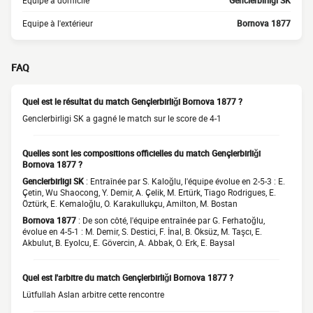
Equipe à domicile
Genclerbirligi SK
Equipe à l'extérieur
Bornova 1877
FAQ
Quel est le résultat du match Gençlerbirliği Bornova 1877 ?
Genclerbirligi SK a gagné le match sur le score de 4-1
Quelles sont les compositions officielles du match Gençlerbirliği
Bornova 1877 ?
Genclerbirligi SK
: Entraînée par S. Kaloğlu, l'équipe évolue en 2-5-3 : E.
Çetin, Wu Shaocong, Y. Demir, A. Çelik, M. Ertürk, Tiago Rodrigues, E.
Öztürk, E. Kemaloğlu, O. Karakullukçu, Amilton, M. Bostan
Bornova 1877
: De son côté, l'équipe entraînée par G. Ferhatoğlu,
évolue en 4-5-1 : M. Demir, S. Destici, F. İnal, B. Öksüz, M. Taşcı, E.
Akbulut, B. Eyolcu, E. Gövercin, A. Abbak, O. Erk, E. Baysal
Quel est l'arbitre du match Gençlerbirliği Bornova 1877 ?
Lütfullah Aslan arbitre cette rencontre