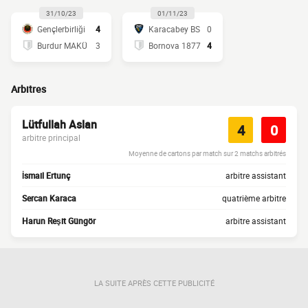
31/10/23
01/11/23
Gençlerbirliği
4
Karacabey BS
0
Burdur MAKÜ
3
Bornova 1877
4
Arbitres
Lütfullah Aslan
4
0
arbitre principal
Moyenne de cartons par match sur 2 matchs arbitrés
İsmail Ertunç
arbitre assistant
Sercan Karaca
quatrième arbitre
Harun Reşit Güngör
arbitre assistant
LA SUITE APRÈS CETTE PUBLICITÉ