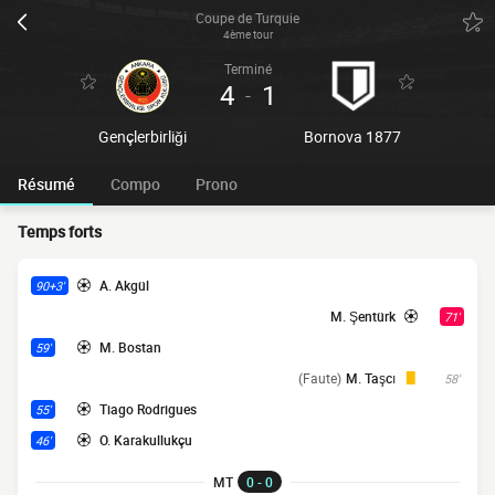
Coupe de Turquie
4ème tour
Terminé
4
1
-
Gençlerbirliği
Bornova 1877
Résumé
Compo
Prono
Temps forts
A. Akgül
90+3'
M. Şentürk
71'
M. Bostan
59'
(Faute)
M. Taşcı
58'
Tiago Rodrigues
55'
O. Karakullukçu
46'
MT
0 - 0