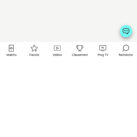
Matchs
Favoris
Vidéos
Classement
Prog TV
Recherche
Liens utiles
Clubs à la une
Tous les matchs
PSG
Matchs en live
Bayern Munich
Derniers résultats
Real Madrid
Matchs à venir
Inter
Match en streaming
Juventus