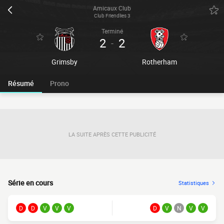
Amicaux Club
Club Friendlies 3
Terminé
2
2
-
Grimsby
Rotherham
Résumé
Prono
LA SUITE APRÈS CETTE PUBLICITÉ
Série en cours
Statistiques
D
D
V
V
V
D
V
N
V
V