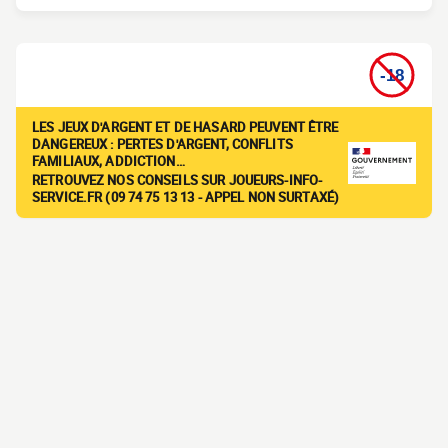
LES JEUX D'ARGENT ET DE HASARD PEUVENT ÊTRE
DANGEREUX : PERTES D'ARGENT, CONFLITS
FAMILIAUX, ADDICTION…
RETROUVEZ NOS CONSEILS SUR JOUEURS-INFO-
SERVICE.FR (09 74 75 13 13 - APPEL NON SURTAXÉ)