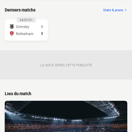
Derniers matchs
Stats & prono
24/07/21
Grimsby
0
Rotherham
1
LA SUITE APRÈS CETTE PUBLICITÉ
Lieu du match