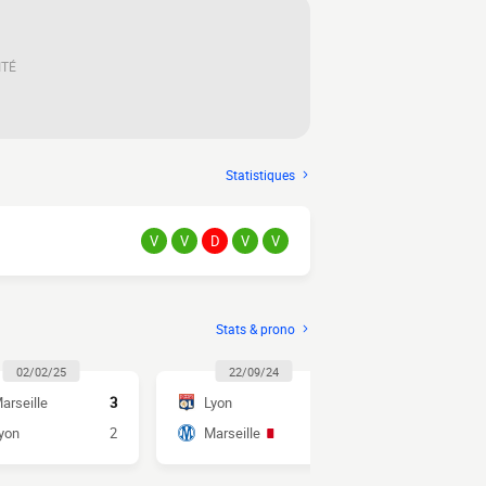
ITÉ
Statistiques
V
V
D
V
V
Stats & prono
02/02/25
22/09/24
04/02/2
arseille
3
Lyon
2
Lyon
yon
2
Marseille
3
Marseille