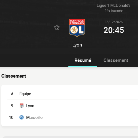
Ligue 1 McDonald's
14e journée
13/12/2026
20:45
Lyon
Résumé
Classement
Classement
#
Équipe
9
Lyon
10
Marseille