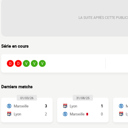
LA SUITE APRÈS CETTE PUBLIC
Série en cours
D
D
V
V
V
Derniers matchs
01/03/26
31/08/25
Marseille
3
Lyon
1
M
Lyon
2
Marseille
0
L