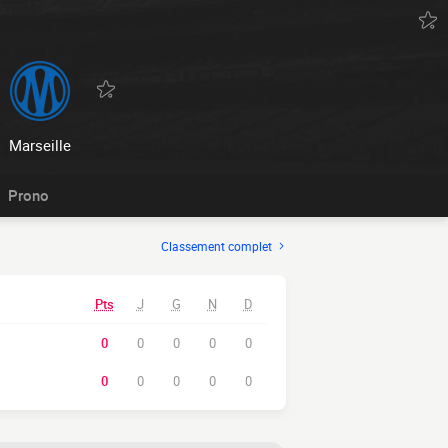
Marseille
Prono
Classement complet
Pts
J
G
N
D
0
0
0
0
0
0
0
0
0
0