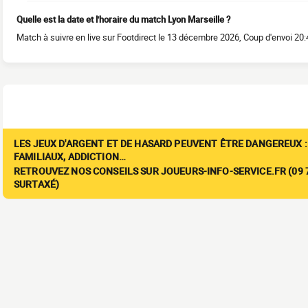
Quelle est la date et l'horaire du match Lyon Marseille ?
Match à suivre en live sur Footdirect le 13 décembre 2026, Coup d'envoi 20:
LES JEUX D'ARGENT ET DE HASARD PEUVENT ÊTRE DANGEREUX :
FAMILIAUX, ADDICTION…
RETROUVEZ NOS CONSEILS SUR JOUEURS-INFO-SERVICE.FR (09 7
SURTAXÉ)