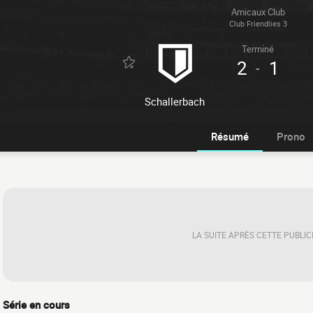
Amicaux Club
Club Friendlies 3
Terminé
2
1
-
Schallerbach
Résumé
Prono
LA SUITE APRÈS CETTE PUBLIC
Série en cours