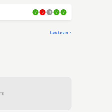
V
D
N
V
V
Stats & prono
ITÉ