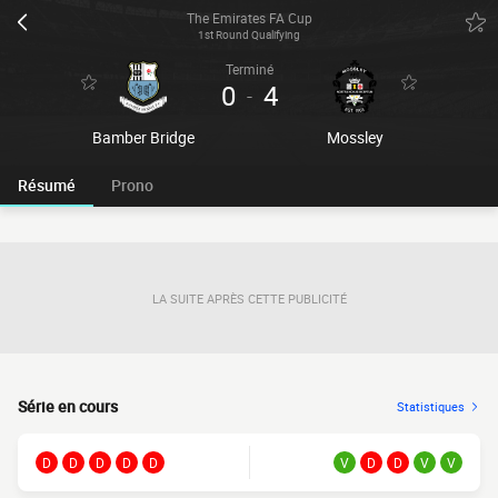
The Emirates FA Cup
1st Round Qualifying
Terminé
0
4
-
Bamber Bridge
Mossley
Résumé
Prono
LA SUITE APRÈS CETTE PUBLICITÉ
Série en cours
Statistiques
D
D
D
D
D
V
D
D
V
V