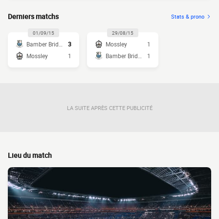
Derniers matchs
Stats & prono
01/09/15
29/08/15
Bamber Bridge
3
Mossley
1
Mossley
1
Bamber Bridge
1
LA SUITE APRÈS CETTE PUBLICITÉ
Lieu du match