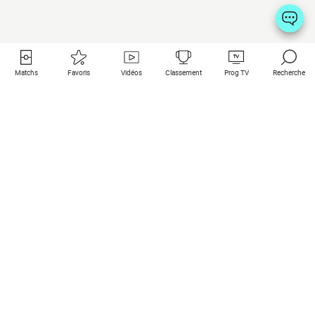
Matchs
Favoris
Vidéos
Classement
Prog TV
Recherche
Liens utiles
Clubs à la une
Tous les matchs
PSG
Matchs en live
Bayern Munich
Derniers résultats
Real Madrid
Matchs à venir
Inter
Match en streaming
Juventus
Contact
Manchester City
Mentions légales
Manchester United
Les amis de Foot Direct
Liverpool
Les guides de Foot Direct