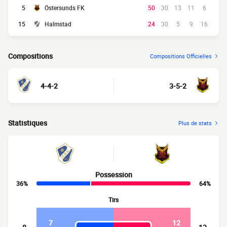
5
Östersunds FK
50
30
13
11
6
15
Halmstad
24
30
5
9
16
Compositions
Compositions Officielles
4-4-2
3-5-2
Statistiques
Plus de stats
Possession
36%
64%
Tirs
7
12