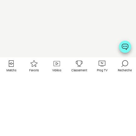
Matchs
Favoris
Vidéos
Classement
Prog TV
Recherche
Liens utiles
Clubs à la une
Tous les matchs
PSG
Matchs en live
Bayern Munich