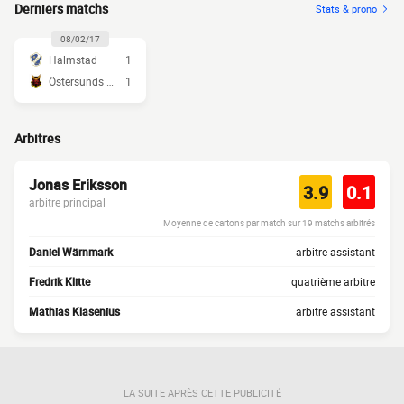
Derniers matchs
Stats & prono
08/02/17
Halmstad
1
Östersunds FK
1
Arbitres
Jonas Eriksson
3.9
0.1
arbitre principal
Moyenne de cartons par match sur 19 matchs arbitrés
Daniel Wärnmark
arbitre assistant
Fredrik Klitte
quatrième arbitre
Mathias Klasenius
arbitre assistant
LA SUITE APRÈS CETTE PUBLICITÉ