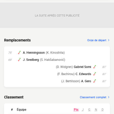
LA SUITE APRÈS CETTE PUBLICITÉ
Remplacements
Onze de départ
A. Henningsson
(K. Kinoshita)
75'
J. Svedberg
(S. Hakšabanović)
69'
(D. Widgren)
Gabriel Somi
61'
(F. Bachirou)
C. Edwards
61'
(J. Bertilsson)
A. Gero
61'
Classement
Classement complet
#
Équipe
Pts
J
G
N
D