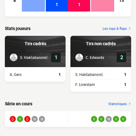
8
13
1
1
Stats joueurs
Les tops & flops
Tirs cadrés
Tirs non cadrés
1
2
S. Hakšabanović
C. Edwards
A. Gero
1
S. Hakšabanović
1
F. Liverstam
1
Série en cours
Statistiques
D
V
D
N
N
V
V
N
V
V