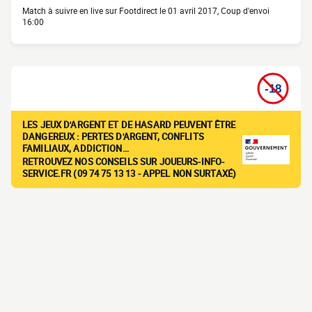
Match à suivre en live sur Footdirect le 01 avril 2017, Coup d'envoi
16:00
LES JEUX D'ARGENT ET DE HASARD PEUVENT ÊTRE
DANGEREUX : PERTES D'ARGENT, CONFLITS
FAMILIAUX, ADDICTION…
RETROUVEZ NOS CONSEILS SUR JOUEURS-INFO-
SERVICE.FR (09 74 75 13 13 - APPEL NON SURTAXÉ)