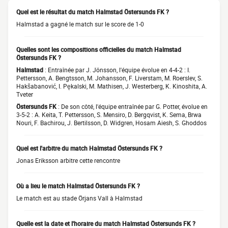
Quel est le résultat du match Halmstad Östersunds FK ?
Halmstad a gagné le match sur le score de 1-0
Quelles sont les compositions officielles du match Halmstad
Östersunds FK ?
Halmstad
: Entraînée par J. Jönsson, l'équipe évolue en 4-4-2 : I.
Pettersson, A. Bengtsson, M. Johansson, F. Liverstam, M. Roerslev, S.
Hakšabanović, I. Pękalski, M. Mathisen, J. Westerberg, K. Kinoshita, A.
Tveter
Östersunds FK
: De son côté, l'équipe entraînée par G. Potter, évolue en
3-5-2 : A. Keita, T. Pettersson, S. Mensiro, D. Bergqvist, K. Sema, Brwa
Nouri, F. Bachirou, J. Bertilsson, D. Widgren, Hosam Aiesh, S. Ghoddos
Quel est l'arbitre du match Halmstad Östersunds FK ?
Jonas Eriksson arbitre cette rencontre
Où a lieu le match Halmstad Östersunds FK ?
Le match est au stade Örjans Vall à Halmstad
Quelle est la date et l'horaire du match Halmstad Östersunds FK ?