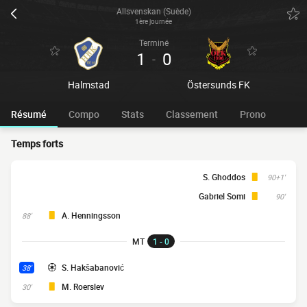
Allsvenskan (Suède)
1ère journée
Terminé
1
0
-
Halmstad
Östersunds FK
Résumé
Compo
Stats
Classement
Prono
Temps forts
S. Ghoddos
90+1'
Gabriel Somi
90'
A. Henningsson
88'
MT
1 - 0
S. Hakšabanović
38'
M. Roerslev
30'