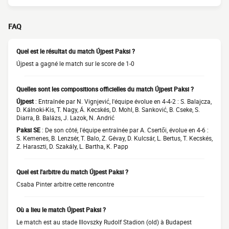
FAQ
Quel est le résultat du match Újpest Paksi ?
Újpest a gagné le match sur le score de 1-0
Quelles sont les compositions officielles du match Újpest Paksi ?
Újpest
: Entraînée par N. Vignjević, l'équipe évolue en 4-4-2 : S. Balajcza,
D. Kálnoki-Kis, T. Nagy, Á. Kecskés, D. Mohl, B. Sanković, B. Cseke, S.
Diarra, B. Balázs, J. Lazok, N. Andrić
Paksi SE
: De son côté, l'équipe entraînée par A. Csertői, évolue en 4-6 :
S. Kemenes, B. Lenzsér, T. Balo, Z. Gévay, D. Kulcsár, L. Bertus, T. Kecskés,
Z. Haraszti, D. Szakály, L. Bartha, K. Papp
Quel est l'arbitre du match Újpest Paksi ?
Csaba Pinter arbitre cette rencontre
Où a lieu le match Újpest Paksi ?
Le match est au stade Illovszky Rudolf Stadion (old) à Budapest