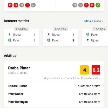
D
D
N
D
N
N
N
D
D
V
Derniers matchs
Stats & prono
20/04/16
06/11/15
17/10/15
Újpest
1
Újpest
1
Paksi
Paksi
1
Paksi
2
Újpest
Arbitres
Csaba Pinter
4
0.2
arbitre principal
Moyenne de cartons par match sur 12 matchs arbitrés
Balazs Huszar
quatrième arbitre
Peter Kobor
arbitre assistant
Peter Berettyan
arbitre assistant