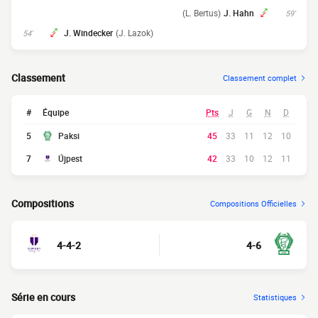
(L. Bertus)
J. Hahn
59'
J. Windecker
(J. Lazok)
54'
Classement
Classement complet
#
Équipe
Pts
J
G
N
D
5
Paksi
45
33
11
12
10
7
Újpest
42
33
10
12
11
Compositions
Compositions Officielles
4-4-2
4-6
Série en cours
Statistiques