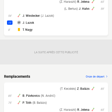
(Z. Haraszti)
R. Jelena
65'
(L. Bertus)
J. Hahn
59'
J. Windecker
(J. Lazok)
54'
J. Lazok
11'
T. Nagy
8'
LA SUITE APRÈS CETTE PUBLICITÉ
Remplacements
Onze de départ
(T. Kecskés)
Z. Balázs
85'
B. Pávkovics
(N. Andrić)
85'
P. Tóth
(B. Balázs)
75'
(Z. Haraszti)
R. Jelena
65'