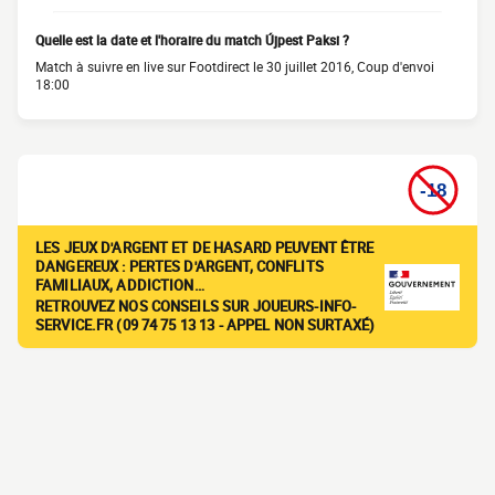
Quelle est la date et l'horaire du match Újpest Paksi ?
Match à suivre en live sur Footdirect le 30 juillet 2016, Coup d'envoi
18:00
LES JEUX D'ARGENT ET DE HASARD PEUVENT ÊTRE
DANGEREUX : PERTES D'ARGENT, CONFLITS
FAMILIAUX, ADDICTION…
RETROUVEZ NOS CONSEILS SUR JOUEURS-INFO-
SERVICE.FR (09 74 75 13 13 - APPEL NON SURTAXÉ)