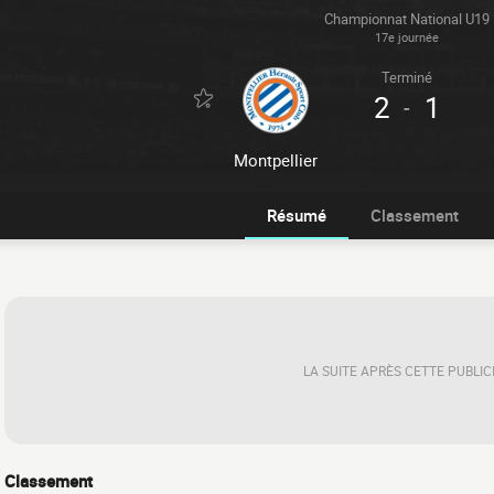
Championnat National U19
17e journée
Terminé
2
1
-
Montpellier
Résumé
Classement
LA SUITE APRÈS CETTE PUBLIC
Classement