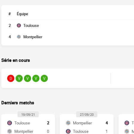
#
Équipe
2
Toulouse
4
Montpellier
Série en cours
D
V
V
V
V
Derniers matchs
19/09/21
27/09/20
Toulouse
2
Montpellier
4
T
Montpellier
0
Toulouse
1
M