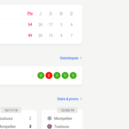
Pts
J
G
N
D
54
26
17
3
6
49
26
15
4
7
Statistiques
V
D
V
V
V
Stats & prono
10/11/19
12/05/19
07/04/1
oulouse
2
Montpellier
3
Toulouse
ontpellier
3
Toulouse
1
Montpellier