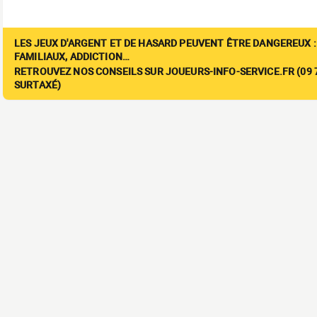
LES JEUX D'ARGENT ET DE HASARD PEUVENT ÊTRE DANGEREUX :
FAMILIAUX, ADDICTION…
RETROUVEZ NOS CONSEILS SUR JOUEURS-INFO-SERVICE.FR (09 7
SURTAXÉ)