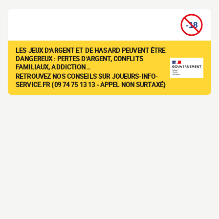
LES JEUX D'ARGENT ET DE HASARD PEUVENT ÊTRE
DANGEREUX : PERTES D'ARGENT, CONFLITS
FAMILIAUX, ADDICTION…
RETROUVEZ NOS CONSEILS SUR JOUEURS-INFO-
SERVICE.FR (09 74 75 13 13 - APPEL NON SURTAXÉ)