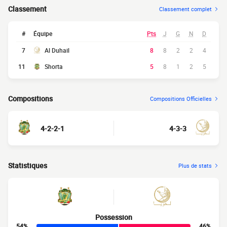
Classement
Classement complet
#
Équipe
Pts
J
G
N
D
7
Al Duhail
8
8
2
2
4
11
Shorta
5
8
1
2
5
Compositions
Compositions Officielles
4-2-2-1
4-3-3
Statistiques
Plus de stats
Possession
54%
46%