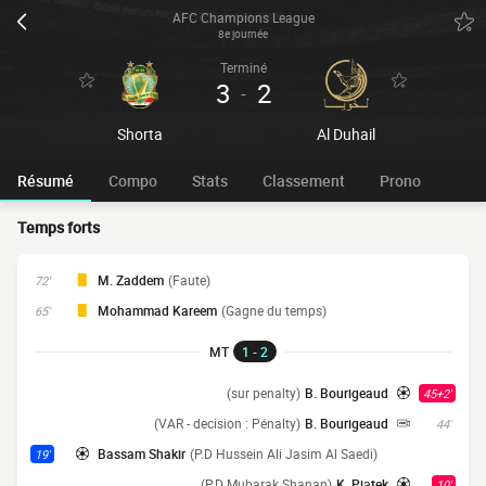
AFC Champions League
8e journée
Terminé
3
2
-
Shorta
Al Duhail
Résumé
Compo
Stats
Classement
Prono
Temps forts
M. Zaddem
(Faute)
72'
Mohammad Kareem
(Gagne du temps)
65'
MT
1 - 2
(sur penalty)
B. Bourigeaud
45+2'
(VAR - decision : Pénalty)
B. Bourigeaud
44'
Bassam Shakir
(P.D Hussein Ali Jasim Al Saedi)
19'
(P.D Mubarak Shanan)
K. Piątek
10'