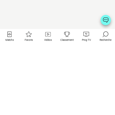
Matchs
Favoris
Vidéos
Classement
Prog TV
Recherche
Liens utiles
Clubs à la une
Tous les matchs
PSG
Matchs en live
Bayern Munich
Derniers résultats
Real Madrid
Matchs à venir
Inter
Match en streaming
Juventus
Contact
Manchester City