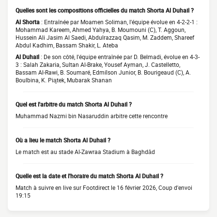
Quelles sont les compositions officielles du match Shorta Al Duhail ?
Al Shorta
: Entraînée par Moamen Soliman, l'équipe évolue en 4-2-2-1 :
Mohammad Kareem, Ahmed Yahya, B. Moumouni (C), T. Aggoun,
Hussein Ali Jasim Al Saedi, Abdulrazzaq Qasim, M. Zaddem, Shareef
Abdul Kadhim, Bassam Shakir, L. Ateba
Al Duhail
: De son côté, l'équipe entraînée par D. Belmadi, évolue en 4-3-
3 : Salah Zakaria, Sultan Al-Brake, Yousef Ayman, J. Castelletto,
Bassam Al-Rawi, B. Soumaré, Edmílson Junior, B. Bourigeaud (C), A.
Boulbina, K. Piątek, Mubarak Shanan
Quel est l'arbitre du match Shorta Al Duhail ?
Muhammad Nazmi bin Nasaruddin arbitre cette rencontre
Où a lieu le match Shorta Al Duhail ?
Le match est au stade Al-Zawraa Stadium à Baghdād
Quelle est la date et l'horaire du match Shorta Al Duhail ?
Match à suivre en live sur Footdirect le 16 février 2026, Coup d'envoi
19:15