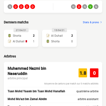
N
D
D
D
D
N
D
N
V
N
Derniers matchs
Stats & prono
27/04/21
15/04/21
Shorta
2
Al Duhail
2
Al Duhail
1
Shorta
0
Arbitres
Muhammad Nazmi bin
1.8
0
Nasaruddin
arbitre principal
Moyenne de cartons par match sur 5 matchs arbitrés
Tuan Mohd Yaasin bin Tuan Mohd Hanafiah
quatrième arbitre
Mohd Mu'azi bin Zainal Abidin
arbitre assistant