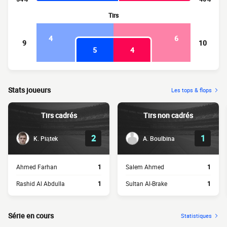
Tirs
4
6
9
10
5
4
Stats joueurs
Les tops & flops
Tirs cadrés
Tirs non cadrés
2
1
K. Piątek
A. Boulbina
Ahmed Farhan
1
Salem Ahmed
1
Rashid Al Abdulla
1
Sultan Al-Brake
1
Série en cours
Statistiques