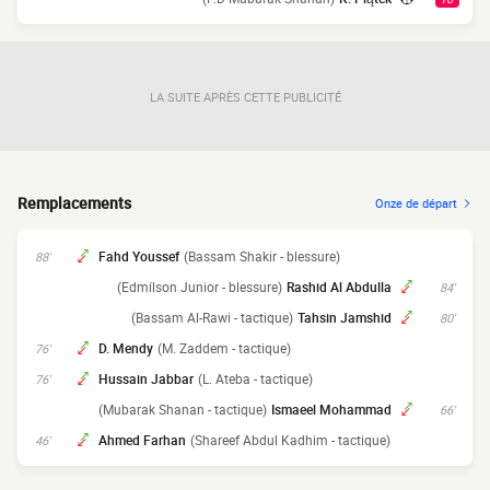
LA SUITE APRÈS CETTE PUBLICITÉ
Remplacements
Onze de départ
Fahd Youssef
(Bassam Shakir - blessure)
88'
(Edmílson Junior - blessure)
Rashid Al Abdulla
84'
(Bassam Al-Rawi - tactique)
Tahsin Jamshid
80'
D. Mendy
(M. Zaddem - tactique)
76'
Hussain Jabbar
(L. Ateba - tactique)
76'
(Mubarak Shanan - tactique)
Ismaeel Mohammad
66'
Ahmed Farhan
(Shareef Abdul Kadhim - tactique)
46'