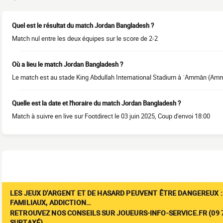
Quel est le résultat du match Jordan Bangladesh ?
Match nul entre les deux équipes sur le score de 2-2
Où a lieu le match Jordan Bangladesh ?
Le match est au stade King Abdullah International Stadium à ʿAmmān (Am
Quelle est la date et l'horaire du match Jordan Bangladesh ?
Match à suivre en live sur Footdirect le 03 juin 2025, Coup d'envoi 18:00
LES JEUX D'ARGENT ET DE HASARD PEUVENT ÊTRE DANGEREUX :
FAMILIAUX, ADDICTION…
RETROUVEZ NOS CONSEILS SUR JOUEURS-INFO-SERVICE.FR (09 7
SURTAXÉ)