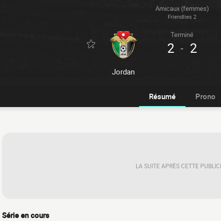
Amicaux (femmes)
Friendlies 2
Terminé
2
2
-
Jordan
Résumé
Prono
LA SUITE APRÈS CETTE PUBLIC
Série en cours