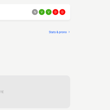
N
V
V
D
D
Stats & prono
ITÉ