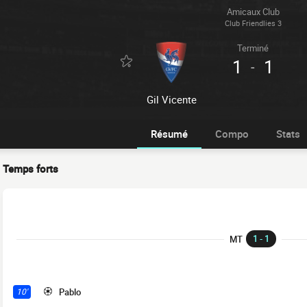
Amicaux Club
Club Friendlies 3
Terminé
1
1
-
Gil Vicente
Résumé
Compo
Stats
Temps forts
1 - 1
MT
Pablo
10'