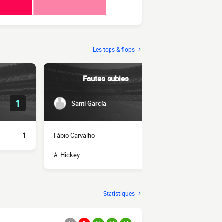
Les tops & flops
Fautes subies
1
4
Santi García
F. Cás
1
Fábio Carvalho
4
Zé Carlos
A. Hickey
3
J. Meghoma
Statistiques