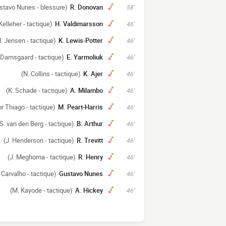
stavo Nunes - blessure)
R. Donovan
58'
Kelleher - tactique)
H. Valdimarsson
46'
. Jensen - tactique)
K. Lewis-Potter
46'
 Damsgaard - tactique)
E. Yarmoliuk
46'
(N. Collins - tactique)
K. Ajer
46'
(K. Schade - tactique)
A. Milambo
46'
or Thiago - tactique)
M. Peart-Harris
46'
(S. van den Berg - tactique)
B. Arthur
46'
(J. Henderson - tactique)
R. Trevitt
46'
(J. Meghoma - tactique)
R. Henry
46'
 Carvalho - tactique)
Gustavo Nunes
46'
(M. Kayode - tactique)
A. Hickey
46'