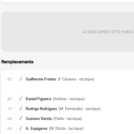
LA SUITE APRÈS CETTE PUBLIC
Remplacements
Guilherme Freitas
(F. Cáseres - tactique)
82'
Daniel Figueira
(Andrew - tactique)
82'
Rodrigo Rodrigues
(M. Fernández - tactique)
73'
Gustavo Varela
(Pablo - tactique)
64'
A. Espigares
(M. Elimbi - tactique)
64'