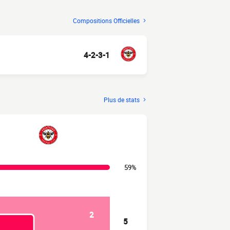
Compositions Officielles
4-2-3-1
Plus de stats
59%
2
5