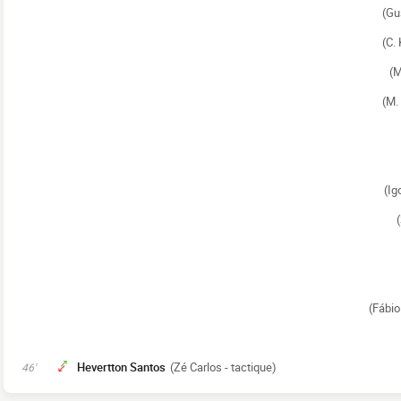
(Gu
(C. 
(M
(M.
(Ig
(Fábio
Hevertton Santos
(Zé Carlos - tactique)
46'