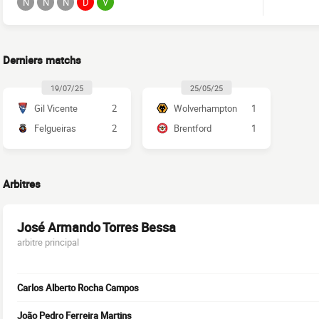
N
N
N
D
V
Derniers matchs
19/07/25
25/05/25
Gil Vicente
2
Wolverhampton
1
Felgueiras
2
Brentford
1
Arbitres
José Armando Torres Bessa
arbitre principal
Carlos Alberto Rocha Campos
João Pedro Ferreira Martins