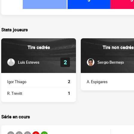
Stats joueurs
Tirs cadrés
Tirs non cadrés
2
Luís Esteves
Sergio Bermejo
Igor Thiago
2
A. Espigares
R. Trevitt
1
Série en cours