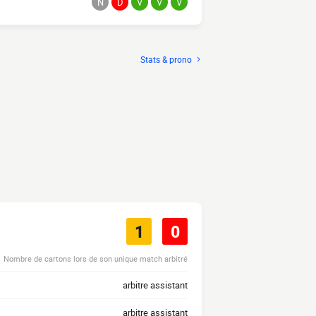
N
D
V
V
V
Stats & prono
1
0
Nombre de cartons lors de son unique match arbitré
arbitre assistant
arbitre assistant