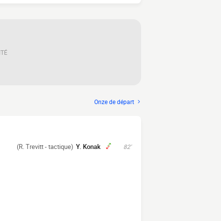
ITÉ
Onze de départ
(R. Trevitt - tactique)
Y. Konak
82'