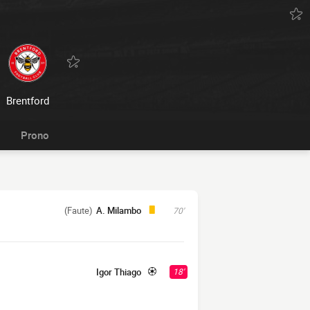
Brentford
Prono
(Faute)
A. Milambo
70'
Igor Thiago
18'