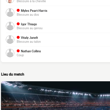
Blessure à la cheville
Myles Peart-Harris
Blessure au dos
Igor Thiago
Blessure au genou
Vitaly Janelt
Blessure au talon
Nathan Collins
Coup
Lieu du match