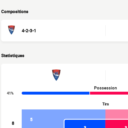
Compositions
4-2-3-1
Statistiques
Possession
41%
Tirs
5
8
3
3