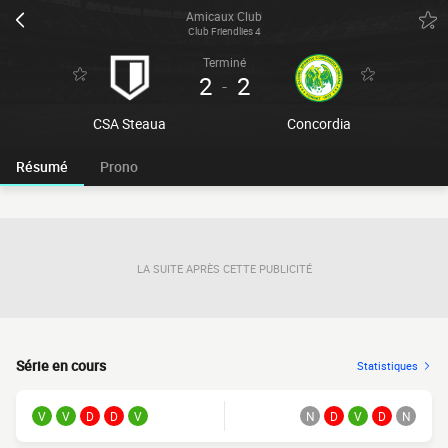
Amicaux Club
Club Friendlies 4
Terminé
2
2
-
CSA Steaua
Concordia
Résumé
Prono
LA SUITE APRÈS CETTE PUBLICITÉ
Série en cours
Statistiques
V
V
D
D
V
N
D
V
D
N