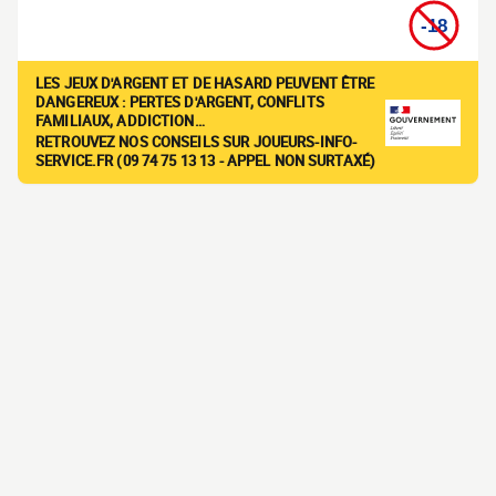
LES JEUX D'ARGENT ET DE HASARD PEUVENT ÊTRE
DANGEREUX : PERTES D'ARGENT, CONFLITS
FAMILIAUX, ADDICTION…
RETROUVEZ NOS CONSEILS SUR JOUEURS-INFO-
SERVICE.FR (09 74 75 13 13 - APPEL NON SURTAXÉ)