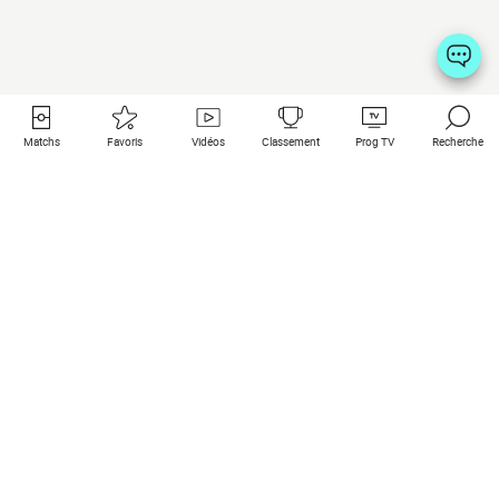
Matchs
Favoris
Vidéos
Classement
Prog TV
Recherche
Liens utiles
Clubs à la une
Tous les matchs
PSG
Matchs en live
Bayern Munich
Derniers résultats
Real Madrid
Matchs à venir
Inter
Match en streaming
Juventus
Contact
Manchester City
Mentions légales
Manchester United