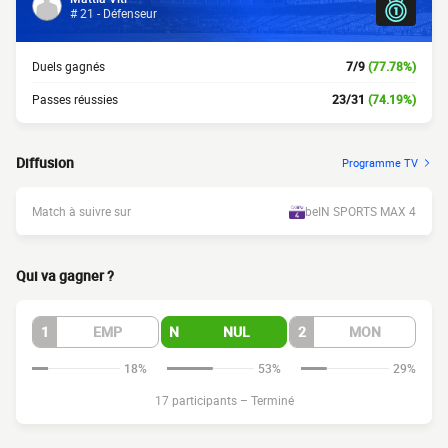
# 21 - Défenseur
Duels gagnés
7/9
(77.78%)
Passes réussies
23/31
(74.19%)
Diffusion
Programme TV
Match à suivre sur
beIN SPORTS MAX 4
Qui va gagner ?
1
EMP
N
NUL
2
MON
18%
53%
29%
17 participants
–
Terminé