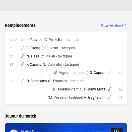
Remplacements
Onze de départ
L. Cacace
(G. Pezzella - tactique)
90+2'
E. Ekong
(J. Fazzini - tactique)
85'
N. Haas
(Y. Maleh - tactique)
85'
F. Caputo
(L. Colombo - tactique)
85'
(S. Vignato - tactique)
G. Caprari
69'
O. Solbakken
(S. Esposito - tactique)
69'
(D. Maldini - tactique)
Dany Mota
62'
(M. Pessina - tactique)
R. Gagliardini
46'
Joueur du match
Mattia Viti