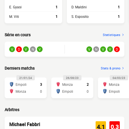
E. Gyasi
1
D. Maldini
1
M. Viti
1
S. Esposito
1
Série en cours
Statistiques
V
D
V
N
V
V
N
V
V
D
Derniers matchs
Stats & prono
21/01/24
26/08/23
04/03/23
Empoli
3
Monza
2
Monza
Monza
0
Empoli
0
Empoli
Arbitres
Michael Fabbri
4.1
0.3