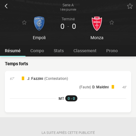
Serie A
1ère journée
Terminé
0
0
-
Empoli
Monza
Résumé
Compo
Stats
Classement
Prono
Temps forts
J. Fazzini
(Contestation)
67'
(Faute)
D. Maldini
48'
MT
0 - 0
LA SUITE APRÈS CETTE PUBLICITÉ