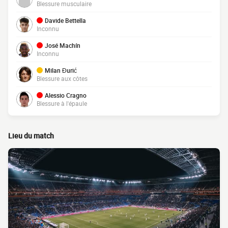
Blessure musculaire
Davide Bettella
Inconnu
José Machín
Inconnu
Milan Đurić
Blessure aux côtes
Alessio Cragno
Blessure à l'épaule
Lieu du match