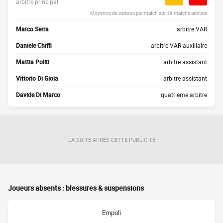
arbitre principal
Moyenne de cartons par match sur 18 matchs arbitrés
Marco Serra
arbitre VAR
Daniele Chiffi
arbitre VAR auxiliaire
Mattia Politi
arbitre assistant
Vittorio Di Gioia
arbitre assistant
Davide Di Marco
quatrième arbitre
LA SUITE APRÈS CETTE PUBLICITÉ
Joueurs absents : blessures & suspensions
Empoli