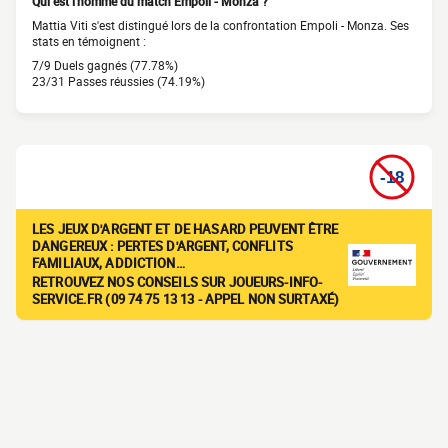
Qui est l'homme du match Empoli - Monza ?
Mattia Viti s'est distingué lors de la confrontation Empoli - Monza. Ses
stats en témoignent :
7/9 Duels gagnés (77.78%)
23/31 Passes réussies (74.19%)
LES JEUX D'ARGENT ET DE HASARD PEUVENT ÊTRE
DANGEREUX : PERTES D'ARGENT, CONFLITS
FAMILIAUX, ADDICTION…
RETROUVEZ NOS CONSEILS SUR JOUEURS-INFO-
SERVICE.FR (09 74 75 13 13 - APPEL NON SURTAXÉ)