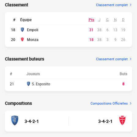
Classement
Classement complet
#
Équipe
Pts
J
G
N
D
18
Empoli
31
38
6
13
19
20
Monza
18
38
3
9
26
Classement buteurs
Classement complet
#
Joueurs
Buts
21
S. Esposito
8
Compositions
Compositions Officielles
3-4-2-1
3-4-2-1