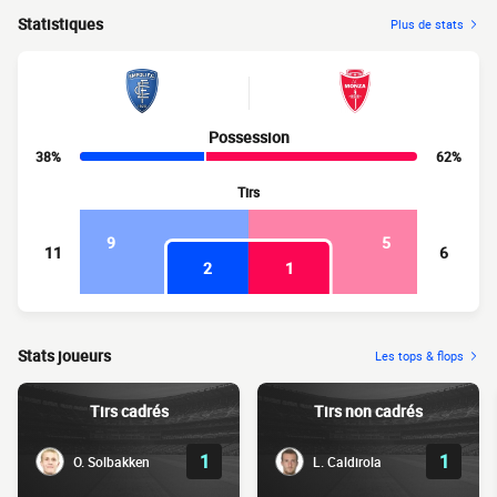
Statistiques
Plus de stats
Possession
38%
62%
Tirs
9
5
11
6
2
1
Stats joueurs
Les tops & flops
Tirs cadrés
Tirs non cadrés
1
1
O. Solbakken
L. Caldirola