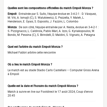
Quelles sont les compositions officielles du match Empoli Monza ?
Empoli
: Entraînée par S. Sullo, l'équipe évolue en 3-4-2-1 : D. Vásquez,
M. Viti, A. Ismajli (C), S. Walukiewicz, G. Pezzella, Y. Maleh, L.
Henderson, E. Gyasi, S. Esposito, J. Fazzini, L. Colombo
Monza
: De son côté, l'équipe entraînée par A. Nesta, évolue en 3-4-2-1 :
S. Pizzignacco, L. Caldirola, Pablo Marí, A. Izzo, G. Kyriakopoulos, W.
Bondo, M. Pessina (C), S. Birindelli, D. Maldini, S. Vignato, A. Petagna
Quel est l'arbitre du match Empoli Monza ?
Michael Fabbri arbitre cette rencontre
Où a lieu le match Empoli Monza ?
Le match est au stade Stadio Carlo Castellani – Computer Gross Arena
à Empoli
Quelle est la date et l'horaire du match Empoli Monza ?
Match à suivre en live sur Footdirect le 17 août 2024, Coup d'envoi
20:45