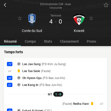
Eliminatoires CM - Asie
10e journée
Terminé
4
0
-
Corée du Sud
Koweït
Résumé
Compo
Stats
Classement
Prono
Temps forts
Lee Jae-Sung
(P.D Kim Ju-Sung)
72'
Lee Tae-Seok
(Faute)
64'
Oh Hyeon-Gyu
(P.D Bae Jun-Ho)
54'
Lee Kang-In
(P.D Bae Jun-Ho)
51'
MT
1 - 0
(Faute)
Redha Hani
43'
Fahad Al Hajeri
(CSC)
30'