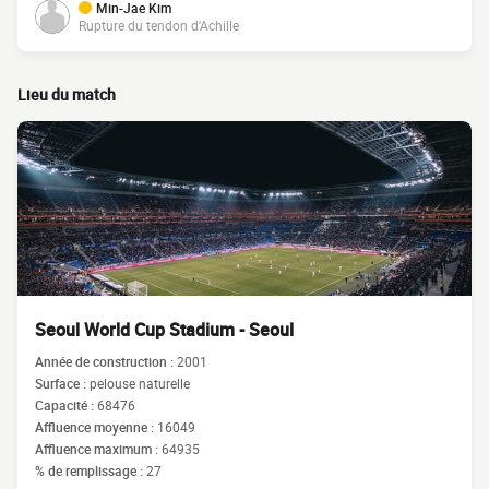
Min-Jae Kim
Rupture du tendon d'Achille
Lieu du match
Seoul World Cup Stadium - Seoul
Année de construction :
2001
Surface :
pelouse naturelle
Capacité :
68476
Affluence moyenne :
16049
Affluence maximum :
64935
% de remplissage :
27