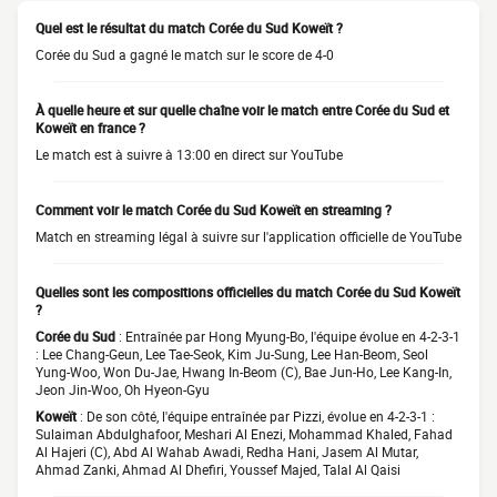
Quel est le résultat du match Corée du Sud Koweït ?
Corée du Sud a gagné le match sur le score de 4-0
À quelle heure et sur quelle chaîne voir le match entre Corée du Sud et
Koweït en france ?
Le match est à suivre à 13:00 en direct sur YouTube
Comment voir le match Corée du Sud Koweït en streaming ?
Match en streaming légal à suivre sur l'application officielle de YouTube
Quelles sont les compositions officielles du match Corée du Sud Koweït
?
Corée du Sud
: Entraînée par Hong Myung-Bo, l'équipe évolue en 4-2-3-1
: Lee Chang-Geun, Lee Tae-Seok, Kim Ju-Sung, Lee Han-Beom, Seol
Yung-Woo, Won Du-Jae, Hwang In-Beom (C), Bae Jun-Ho, Lee Kang-In,
Jeon Jin-Woo, Oh Hyeon-Gyu
Koweït
: De son côté, l'équipe entraînée par Pizzi, évolue en 4-2-3-1 :
Sulaiman Abdulghafoor, Meshari Al Enezi, Mohammad Khaled, Fahad
Al Hajeri (C), Abd Al Wahab Awadi, Redha Hani, Jasem Al Mutar,
Ahmad Zanki, Ahmad Al Dhefiri, Youssef Majed, Talal Al Qaisi