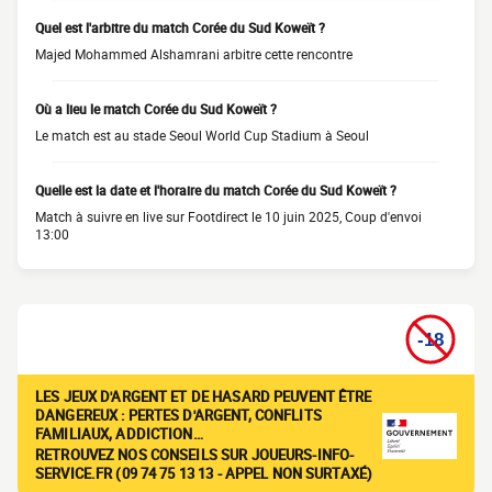
Quel est l'arbitre du match Corée du Sud Koweït ?
Majed Mohammed Alshamrani arbitre cette rencontre
Où a lieu le match Corée du Sud Koweït ?
Le match est au stade Seoul World Cup Stadium à Seoul
Quelle est la date et l'horaire du match Corée du Sud Koweït ?
Match à suivre en live sur Footdirect le 10 juin 2025, Coup d'envoi
13:00
LES JEUX D'ARGENT ET DE HASARD PEUVENT ÊTRE
DANGEREUX : PERTES D'ARGENT, CONFLITS
FAMILIAUX, ADDICTION…
RETROUVEZ NOS CONSEILS SUR JOUEURS-INFO-
SERVICE.FR (09 74 75 13 13 - APPEL NON SURTAXÉ)