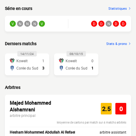
Série en cours
Statistiques
V
N
N
N
V
D
D
N
D
D
Derniers matchs
Stats & prono
14/11/24
08/10/15
Koweït
1
Koweït
0
Corée du Sud
3
Corée du Sud
1
Arbitres
Majed Mohammed
2.5
0
Alshamrani
arbitre principal
Moyenne de cartons par match sur 4 matchs arbitrés
Hesham Mohammed Abdullah Al Refaei
arbitre assistant