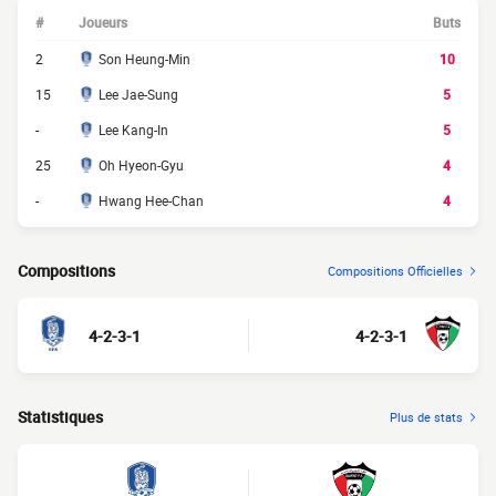
#
Joueurs
Buts
2
Son Heung-Min
10
15
Lee Jae-Sung
5
-
Lee Kang-In
5
25
Oh Hyeon-Gyu
4
-
Hwang Hee-Chan
4
Compositions
Compositions Officielles
4-2-3-1
4-2-3-1
Statistiques
Plus de stats