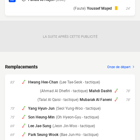
(Faute)
Youssef Majed
24'
LA SUITE APRÈS CETTE PUBLICITÉ
Remplacements
Onze de départ
Hwang Hee-Chan
(Lee Tae-Seok - tactique)
83'
(Ahmad Al Dhefiri - tactique)
Mahdi Dashti
78'
(Talal Al Qaisi - tactique)
Mubarak Al Faneni
78'
Yang Hyun-Jun
(Seol Yung-Woo - tactique)
75'
Son Heung-Min
(Oh Hyeon-Gyu - tactique)
75'
Lee Jae-Sung
(Jeon Jin-Woo - tactique)
69'
Park Seung-Wook
(Bae Jun-Ho - tactique)
69'