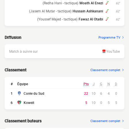
(Redha Hani - tactique)
Moath Al Enezi
62'
(Jasem Al Mutar - tactique)
Hussain Ashkanani
62'
(Youssef Majed - tactique)
Fawaz Al Otaibi
62'
Diffusion
Programme TV
Match à suivre sur
YouTube
Classement
Classement complet
#
Équipe
Pts
J
G
N
D
1
Corée du Sud
22
10
6
4
0
6
Koweït
5
10
0
5
5
Classement buteurs
Classement complet