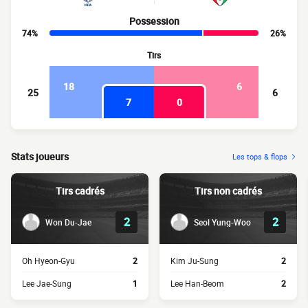
Possession
74%
26%
Tirs
18
6
25
6
7
0
Stats joueurs
Les tops & flops
Tirs cadrés
Tirs non cadrés
2
2
Won Du-Jae
Seol Yung-Woo
Oh Hyeon-Gyu
2
Kim Ju-Sung
2
Lee Jae-Sung
1
Lee Han-Beom
2