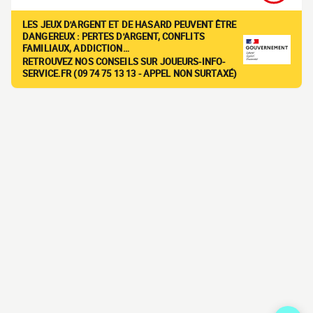
LES JEUX D'ARGENT ET DE HASARD PEUVENT ÊTRE
DANGEREUX : PERTES D'ARGENT, CONFLITS
FAMILIAUX, ADDICTION…
RETROUVEZ NOS CONSEILS SUR JOUEURS-INFO-
SERVICE.FR (09 74 75 13 13 - APPEL NON SURTAXÉ)