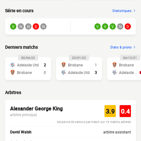
Série en cours
Statistiques
V
N
N
D
N
V
V
V
N
D
Derniers matchs
Stats & prono
30/04/22
23/01/22
04/12/21
Adelaide Utd
2
Brisbane
1
Brisbane
Brisbane
0
Adelaide Utd
3
Adelaide Utd
Arbitres
Alexander George King
3.9
0.4
arbitre principal
Moyenne de cartons par match sur 19 matchs arbitrés
David Walsh
arbitre assistant