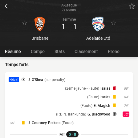
A-League
7e journée
Terminé
1
1
-
Brisbane
Adelaide Utd
Résumé
Compo
Stats
Classement
Prono
Temps forts
J. O'Shea
(sur penalty)
90+4'
(2ème jaune - Faute)
Isaías
88'
(Faute)
Isaías
84'
(Faute)
E. Alagich
79'
(P.D N. Irankunda)
G. Blackwood
72'
J. Courtney-Perkins
(Faute)
56'
MT
0 - 0