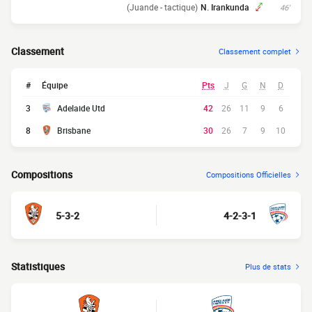
(Juande - tactique)
N. Irankunda
46'
Classement
Classement complet
#
Équipe
Pts
J
G
N
D
3
Adelaide Utd
42
26
11
9
6
8
Brisbane
30
26
7
9
10
Compositions
Compositions Officielles
5-3-2
4-2-3-1
Statistiques
Plus de stats