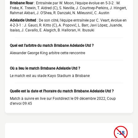
Brisbane Roar
: Entraînée par W. Moon, l'équipe évolue en 5-3-2 : M.
Freke, K. Trewin, T. Aldred (C), S. Neville, J. Courtney-Perkins, J. Hingert,
Rahmat Akbari, J. O'Shea, R. Danzaki, N. Mileusnić, C. Austin
Adelaide United
: De son côté, l'équipe entraînée par C. Veart, évolue en
4-2-3-1 : J. Gauci, R. Kitto (C), A. Popović, L. Barr, Javi López, Juande,
Isaías, J. Cavallo, E. Alagich, B. Halloran, H. Ibusuki
Quel est l'arbitre du match Brisbane Adelaide Utd ?
Alexander George King arbitre cette rencontre
Où a lieu le match Brisbane Adelaide Utd ?
Le match est au stade Kayo Stadium à Brisbane
Quelle est la date et l'horaire du match Brisbane Adelaide Utd ?
Match à suivre en live sur Footdirect le 09 décembre 2022, Coup
d'envoi 09:45