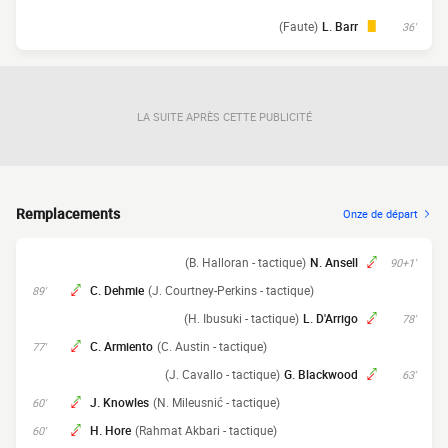
(Faute)
L. Barr
36'
LA SUITE APRÈS CETTE PUBLICITÉ
Remplacements
Onze de départ
(B. Halloran - tactique)
N. Ansell
90+1'
C. Dehmie
(J. Courtney-Perkins - tactique)
89'
(H. Ibusuki - tactique)
L. D'Arrigo
78'
C. Armiento
(C. Austin - tactique)
77'
(J. Cavallo - tactique)
G. Blackwood
63'
J. Knowles
(N. Mileusnić - tactique)
60'
H. Hore
(Rahmat Akbari - tactique)
60'