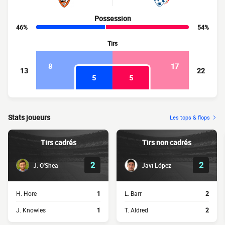
Possession
46%
54%
Tirs
8
17
13
22
5
5
Stats joueurs
Les tops & flops
Tirs cadrés
Tirs non cadrés
2
2
J. O'Shea
Javi López
H. Hore
1
L. Barr
2
J. Knowles
1
T. Aldred
2