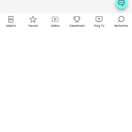
Matchs
Favoris
Vidéos
Classement
Prog TV
Recherche
Liens utiles
Clubs à la une
Tous les matchs
PSG
Matchs en live
Bayern Munich
Derniers résultats
Real Madrid
Matchs à venir
Inter
Match en streaming
Juventus
Contact
Manchester City
Mentions légales
Manchester United
Les amis de Foot Direct
Liverpool
Les guides de Foot Direct