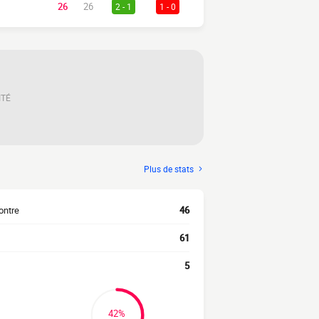
26
26
2 - 1
1 - 0
ITÉ
Plus de stats
ontre
46
61
5
42%