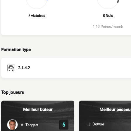
7 victoires
8 Nuls
1,12 Points/match
Formation type
3-1-4-2
Top joueurs
Meilleur buteur
Meilleur passeu
5
J. Dowse
A. Taggart