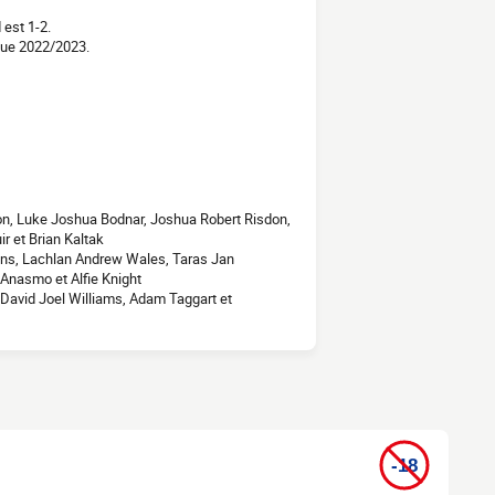
 est 1-2.
gue 2022/2023.
on, Luke Joshua Bodnar, Joshua Robert Risdon,
 et Brian Kaltak
ins, Lachlan Andrew Wales, Taras Jan
Anasmo et Alfie Knight
 David Joel Williams, Adam Taggart et