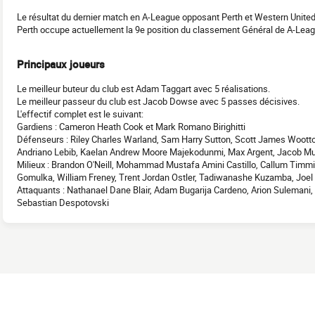
Le résultat du dernier match en A-League opposant Perth et Western United
Perth occupe actuellement la 9e position du classement Général de A-Lea
Principaux joueurs
Le meilleur buteur du club est Adam Taggart avec 5 réalisations.
Le meilleur passeur du club est Jacob Dowse avec 5 passes décisives.
L'effectif complet est le suivant:
Gardiens : Cameron Heath Cook et Mark Romano Birighitti
Défenseurs : Riley Charles Warland, Sam Harry Sutton, Scott James Woott
Andriano Lebib, Kaelan Andrew Moore Majekodunmi, Max Argent, Jacob Muir
Milieux : Brandon O'Neill, Mohammad Mustafa Amini Castillo, Callum Timm
Gomulka, William Freney, Trent Jordan Ostler, Tadiwanashe Kuzamba, Joel 
Attaquants : Nathanael Dane Blair, Adam Bugarija Cardeno, Arion Sulemani,
Sebastian Despotovski