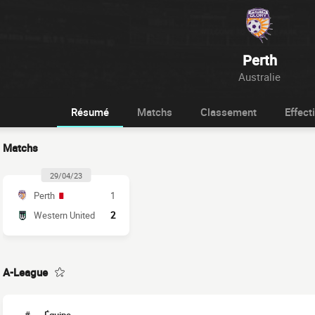
Perth
Australie
Résumé
Matchs
Classement
Effecti
Matchs
29/04/23
Perth
1
Western United
2
A-League