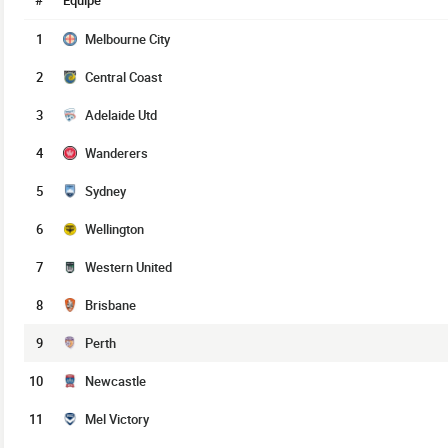
#
Équipe
1
Melbourne City
2
Central Coast
3
Adelaide Utd
4
Wanderers
5
Sydney
6
Wellington
7
Western United
8
Brisbane
9
Perth
10
Newcastle
11
Mel Victory