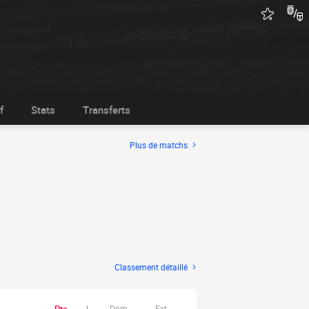
f
Stats
Transferts
Plus de matchs
Classement détaillé
Dom.
Ext.