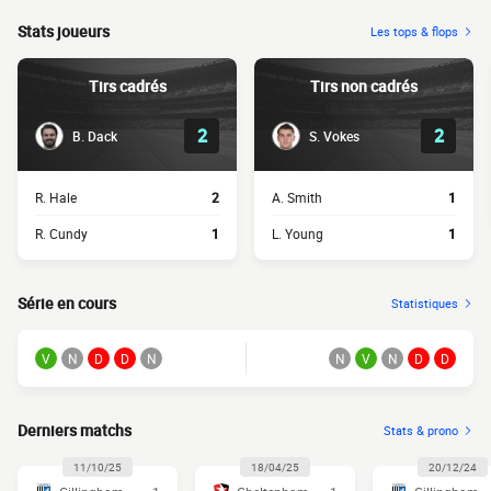
Stats joueurs
Les tops & flops
Tirs cadrés
Tirs non cadrés
2
2
B. Dack
S. Vokes
R. Hale
2
A. Smith
1
R. Cundy
1
L. Young
1
Série en cours
Statistiques
V
N
D
D
N
N
V
N
D
D
Derniers matchs
Stats & prono
11/10/25
18/04/25
20/12/24