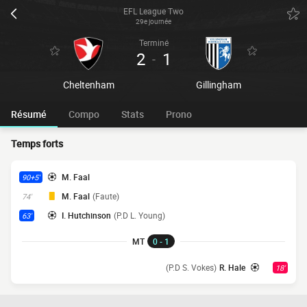
EFL League Two
29e journée
Terminé
2
1
-
Cheltenham
Gillingham
Résumé
Compo
Stats
Prono
Temps forts
M. Faal
90+5'
M. Faal
(Faute)
74'
I. Hutchinson
(P.D L. Young)
63'
MT
0 - 1
(P.D S. Vokes)
R. Hale
18'