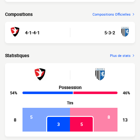
Compositions
Compositions Officielles
4-1-4-1
5-3-2
Statistiques
Plus de stats
Possession
54%
46%
Tirs
5
8
8
13
3
5