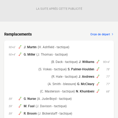
LA SUITE APRÈS CETTE PUBLICITÉ
Remplacements
Onze de départ
J. Martin
(H. Ashfield - tactique)
90+6'
G. Miller
(J. Thomas - tactique)
90+4'
(B. Dack - tactique)
J. Williams
90+4'
(S. Vokes - tactique)
S. Palmer-Houlden
78'
(R. Hale - tactique)
J. Andrews
77'
(A. Smith - blessure)
G. McCleary
77'
(C. Masterson - tactique)
N. Khumbeni
68'
G. Nurse
(A. Jude-Boyd - tactique)
59'
M. Faal
(J. Davison - tactique)
59'
R. Broom
(J. Bickerstaff - tactique)
59'