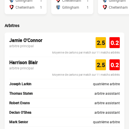
Gillingham
1
Cheltenham
1
Gillingham
Cheltenham
1
Gillingham
1
Cheltenham
Arbitres
Jamie O'Connor
2.5
0.2
arbitre principal
Moyenne de cartons par match sur 11 matchs arbitrés
Harrison Blair
2.5
0.2
arbitre principal
Moyenne de cartons par match sur 11 matchs arbitrés
Joseph Larkin
quatrième arbitre
Thomas Staten
arbitre assistant
Robert Evans
arbitre assistant
Declan O'Shea
arbitre assistant
Mark Senior
quatrième arbitre