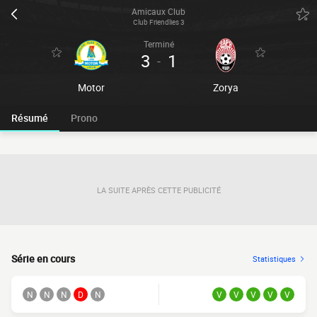
Amicaux Club
Club Friendlies 3
Terminé
3
1
-
Motor
Zorya
Résumé
Prono
LA SUITE APRÈS CETTE PUBLICITÉ
Série en cours
Statistiques
N
N
N
D
N
V
V
V
V
V