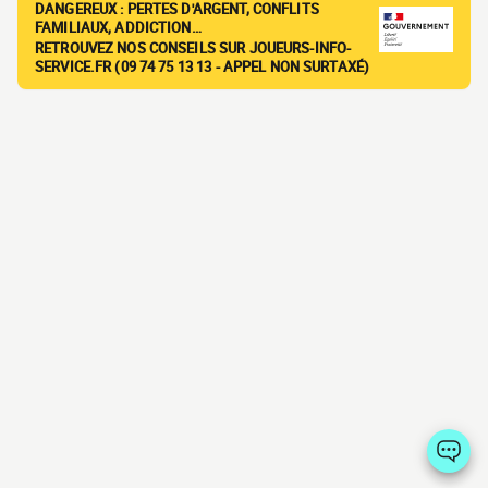
DANGEREUX : PERTES D'ARGENT, CONFLITS
FAMILIAUX, ADDICTION…
RETROUVEZ NOS CONSEILS SUR JOUEURS-INFO-
SERVICE.FR (09 74 75 13 13 - APPEL NON SURTAXÉ)