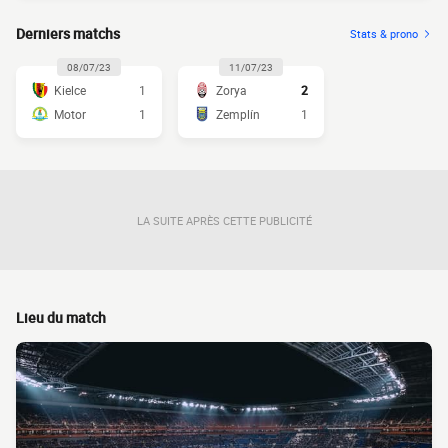
Derniers matchs
Stats & prono
08/07/23
11/07/23
Kielce
1
Zorya
2
Motor
1
Zemplín
1
LA SUITE APRÈS CETTE PUBLICITÉ
Lieu du match