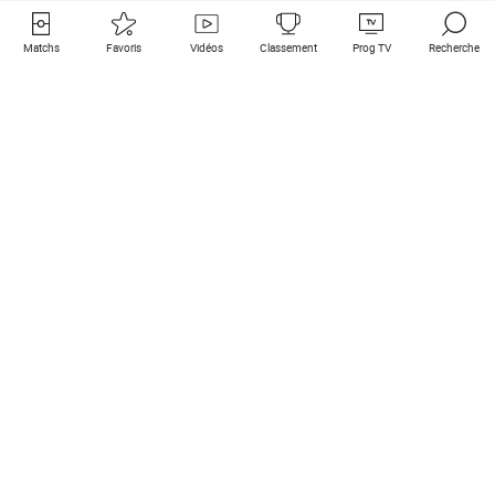
Matchs
Favoris
Vidéos
Classement
Prog TV
Recherche
Liens utiles
Clubs à la une
Tous les matchs
PSG
Matchs en live
Bayern Munich
Derniers résultats
Real Madrid
Matchs à venir
Inter
Match en streaming
Juventus
Contact
Manchester City
Mentions légales
Manchester United
Les amis de Foot Direct
Liverpool
Les guides de Foot Direct