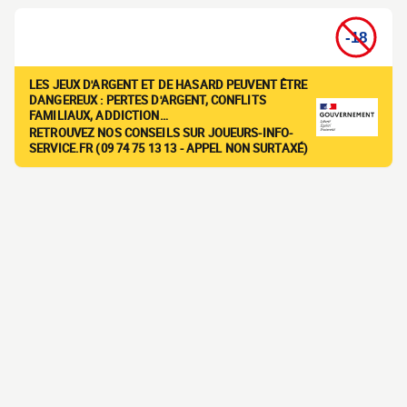
LES JEUX D'ARGENT ET DE HASARD PEUVENT ÊTRE
DANGEREUX : PERTES D'ARGENT, CONFLITS
FAMILIAUX, ADDICTION…
RETROUVEZ NOS CONSEILS SUR JOUEURS-INFO-
SERVICE.FR (09 74 75 13 13 - APPEL NON SURTAXÉ)