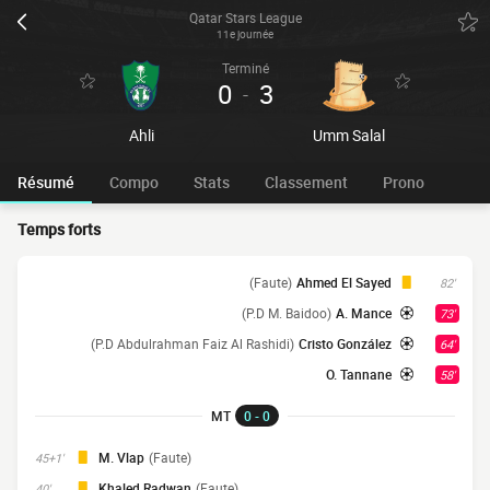
Qatar Stars League
11e journée
Terminé
0
3
-
Ahli
Umm Salal
Résumé
Compo
Stats
Classement
Prono
Temps forts
(Faute)
Ahmed El Sayed
82'
(P.D M. Baidoo)
A. Mance
73'
(P.D Abdulrahman Faiz Al Rashidi)
Cristo González
64'
O. Tannane
58'
MT
0 - 0
M. Vlap
(Faute)
45+1'
Khaled Radwan
(Faute)
40'