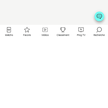
Matchs
Favoris
Vidéos
Classement
Prog TV
Recherche
Liens utiles
Clubs à la une
Tous les matchs
PSG
Matchs en live
Bayern Munich
Derniers résultats
Real Madrid
Matchs à venir
Inter
Match en streaming
Juventus
Contact
Manchester City