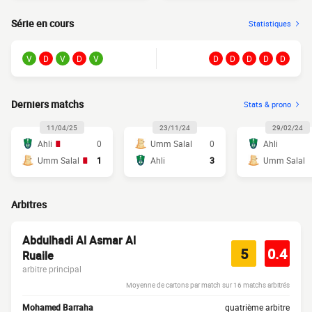
Série en cours
Statistiques
V
D
V
D
V
D
D
D
D
D
Derniers matchs
Stats & prono
11/04/25
23/11/24
29/02/24
Ahli
0
Umm Salal
0
Ahli
Umm Salal
1
Ahli
3
Umm Salal
Arbitres
Abdulhadi Al Asmar Al
5
0.4
Ruaile
arbitre principal
Moyenne de cartons par match sur 16 matchs arbitrés
Mohamed Barraha
quatrième arbitre