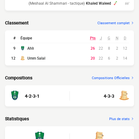
(Meshaal Al Shammari - tactique)
Khaled Waleed
66'
Classement
Classement complet
#
Équipe
Pts
J
G
N
D
9
Ahli
26
22
8
2
12
12
Umm Salal
20
22
6
2
14
Compositions
Compositions Officielles
4-2-3-1
4-3-3
Statistiques
Plus de stats