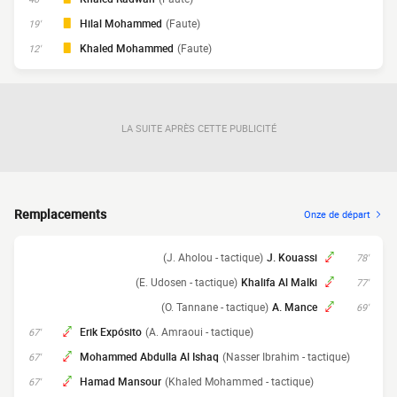
Hilal Mohammed
(Faute)
19'
Khaled Mohammed
(Faute)
12'
LA SUITE APRÈS CETTE PUBLICITÉ
Remplacements
Onze de départ
(J. Aholou - tactique)
J. Kouassi
78'
(E. Udosen - tactique)
Khalifa Al Malki
77'
(O. Tannane - tactique)
A. Mance
69'
Erik Expósito
(A. Amraoui - tactique)
67'
Mohammed Abdulla Al Ishaq
(Nasser Ibrahim - tactique)
67'
Hamad Mansour
(Khaled Mohammed - tactique)
67'