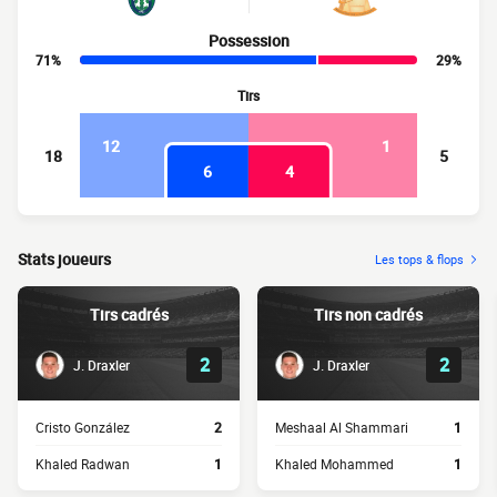
Possession
71%
29%
Tirs
12
1
18
5
6
4
Stats joueurs
Les tops & flops
Tirs cadrés
Tirs non cadrés
2
2
J. Draxler
J. Draxler
Cristo González
2
Meshaal Al Shammari
1
Khaled Radwan
1
Khaled Mohammed
1