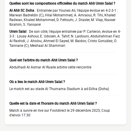
Quelles sont les compositions officielles du match Ahli Umm Salal ?
Al Ahli SC Doha
: Entraînée par Younes Ali, l'équipe évolue en 4-2-3-1 :
Marwan Badreldin (C), Hilal Mohammed, A. Amraoui, R. Tihi, Khaled
Radwan, Khaled Mohammed, D. Fettouhi, J. Draxler, M. Vlap, Nasser
Ibrahim, S. Yansané
Umm Salal
: De son côté, l'équipe entraînée par P. Carteron, évolue en 4-
3-3 : Louay Ashour, E. Udosen, A. Tahif, N. Laidouni, Abdulrahman Faiz
Al Rashidi, J. Aholou, Ahmed El Sayed, M. Baidoo, Cristo González, O.
Tannane (C), Meshaal Al Shammari
Quel est l'arbitre du match Ahli Umm Salal ?
Abdulhadi Al Asmar Al Ruaile arbitre cette rencontre
Où a lieu le match Ahli Umm Salal ?
Le match est au stade Al Thumama Stadium à ad-Dōha (Doha)
Quelle est la date et l'horaire du match Ahli Umm Salal ?
Match à suivre en live sur Footdirect le 29 décembre 2025, Coup
d'envoi 17:30