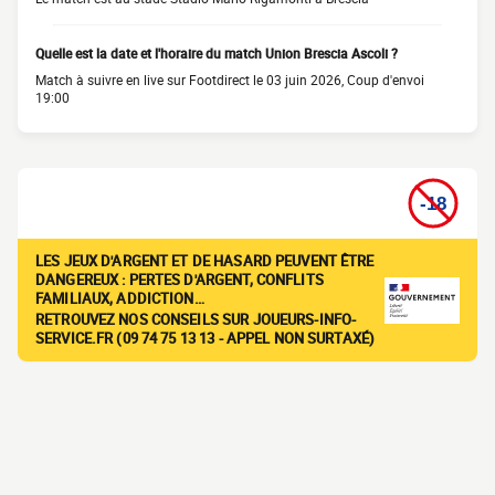
Quelle est la date et l'horaire du match Union Brescia Ascoli ?
Match à suivre en live sur Footdirect le 03 juin 2026, Coup d'envoi
19:00
LES JEUX D'ARGENT ET DE HASARD PEUVENT ÊTRE
DANGEREUX : PERTES D'ARGENT, CONFLITS
FAMILIAUX, ADDICTION…
RETROUVEZ NOS CONSEILS SUR JOUEURS-INFO-
SERVICE.FR (09 74 75 13 13 - APPEL NON SURTAXÉ)