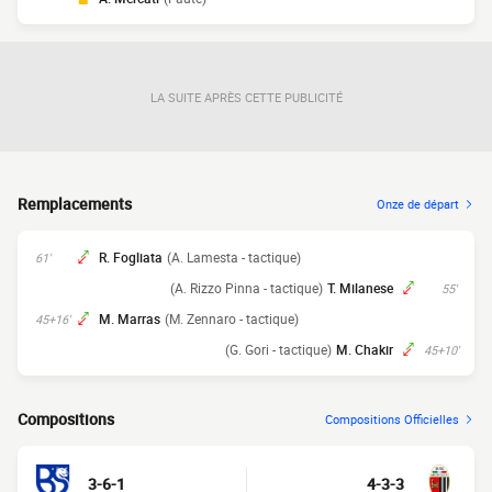
LA SUITE APRÈS CETTE PUBLICITÉ
Remplacements
Onze de départ
R. Fogliata
(A. Lamesta - tactique)
61'
(A. Rizzo Pinna - tactique)
T. Milanese
55'
M. Marras
(M. Zennaro - tactique)
45+16'
(G. Gori - tactique)
M. Chakir
45+10'
Compositions
Compositions Officielles
3-6-1
4-3-3