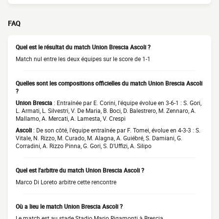
FAQ
Quel est le résultat du match Union Brescia Ascoli ?
Match nul entre les deux équipes sur le score de 1-1
Quelles sont les compositions officielles du match Union Brescia Ascoli
?
Union Brescia
: Entraînée par E. Corini, l'équipe évolue en 3-6-1 : S. Gori,
L. Armati, L. Silvestri, V. De Maria, B. Boci, D. Balestrero, M. Zennaro, A.
Mallamo, A. Mercati, A. Lamesta, V. Crespi
Ascoli
: De son côté, l'équipe entraînée par F. Tomei, évolue en 4-3-3 : S.
Vitale, N. Rizzo, M. Curado, M. Alagna, A. Guiébré, S. Damiani, G.
Corradini, A. Rizzo Pinna, G. Gori, S. D'Uffizi, A. Silipo
Quel est l'arbitre du match Union Brescia Ascoli ?
Marco Di Loreto arbitre cette rencontre
Où a lieu le match Union Brescia Ascoli ?
Le match est au stade Stadio Mario Rigamonti à Brescia