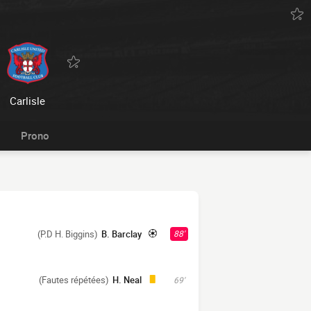
Carlisle
Prono
(P.D H. Biggins)
B. Barclay
88'
(Fautes répétées)
H. Neal
69'