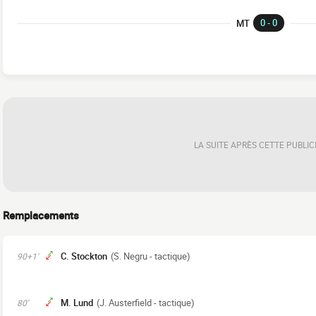
0 - 0
MT
LA SUITE APRÈS CETTE PUBLIC
Remplacements
C. Stockton
(S. Negru - tactique)
90+1'
M. Lund
(J. Austerfield - tactique)
80'