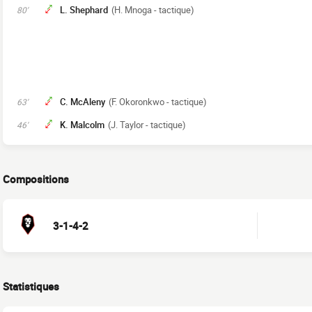
L. Shephard
(H. Mnoga - tactique)
80'
C. McAleny
(F. Okoronkwo - tactique)
63'
K. Malcolm
(J. Taylor - tactique)
46'
Compositions
3-1-4-2
Statistiques