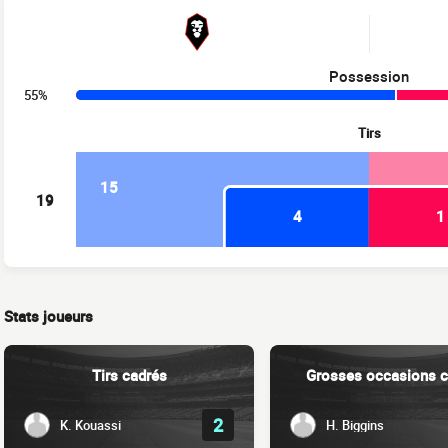
Possession
55%
Tirs
15
19
4
1
Stats joueurs
Tirs cadrés
Grosses occasions c
2
K. Kouassi
H. Biggins