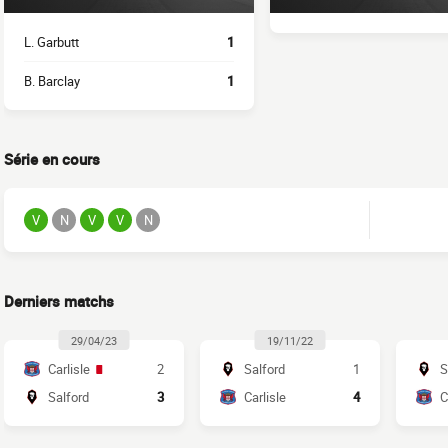
L. Garbutt
1
B. Barclay
1
Série en cours
V
N
V
V
N
Derniers matchs
29/04/23
19/11/22
Carlisle
2
Salford
1
S
Salford
3
Carlisle
4
C