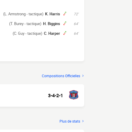
(L. Armstrong - tactique)
K. Harris
72'
(T. Burey - tactique)
H. Biggins
64'
(C. Guy - tactique)
C. Harper
64'
Compositions Officielles
3-4-2-1
Plus de stats