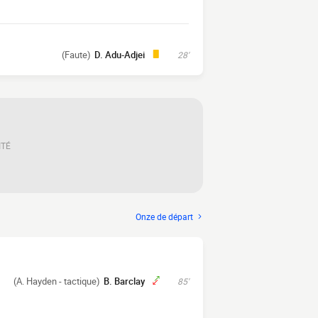
(Faute)
D. Adu-Adjei
28'
ITÉ
Onze de départ
(A. Hayden - tactique)
B. Barclay
85'