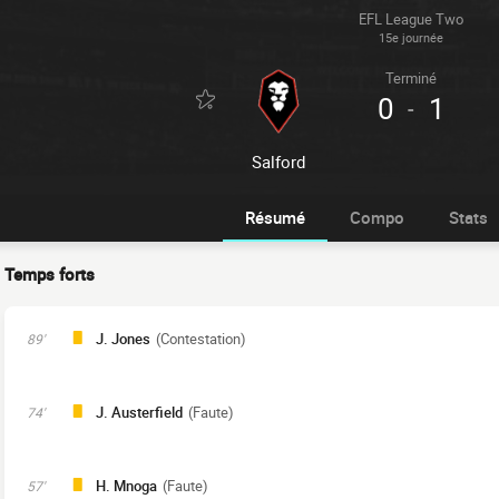
EFL League Two
15e journée
Terminé
0
1
-
Salford
Résumé
Compo
Stats
Temps forts
J. Jones
(Contestation)
89'
J. Austerfield
(Faute)
74'
H. Mnoga
(Faute)
57'