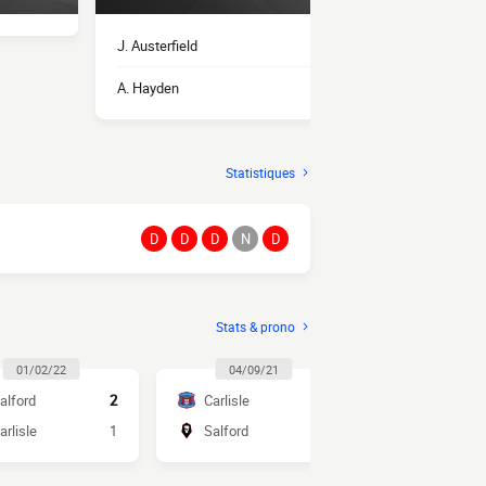
J. Austerfield
1
H. Mnoga
A. Hayden
1
F. Okoronkw
Statistiques
D
D
D
N
D
Stats & prono
01/02/22
04/09/21
20/02/2
alford
2
Carlisle
2
Salford
arlisle
1
Salford
1
Carlisle