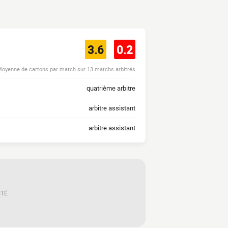
3.6
0.2
oyenne de cartons par match sur 13 matchs arbitrés
quatrième arbitre
arbitre assistant
arbitre assistant
ITÉ