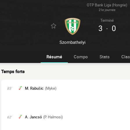
OTP Bank Liga (Hongrie)
21e journée
Terminé
3
0
-
Szombathelyi
Résumé
Compo
Stats
Cla
Temps forts
M. Rabušic
(Myke)
85'
A. Jancsó
(P. Halmosi)
62'