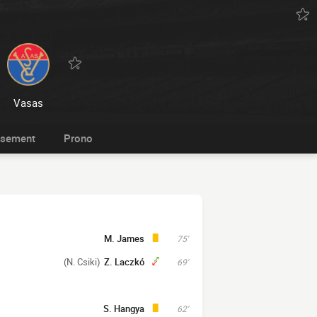
Vasas
ssement
Prono
M. James
75'
(N. Csiki)
Z. Laczkó
69'
S. Hangya
62'