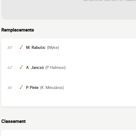
Remplacements
M. Rabušic
(Myke)
85'
A. Jancsó
(P. Halmosi)
62'
P. Pinte
(K. Mészáros)
46'
Classement