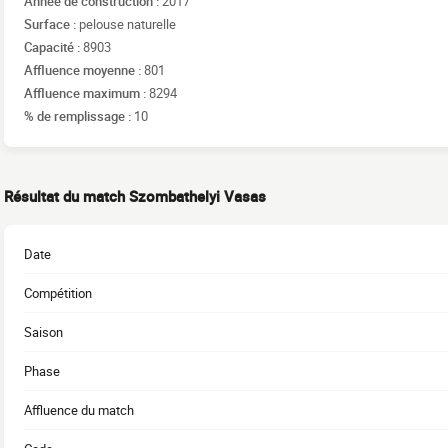
Année de construction :
2017
Surface :
pelouse naturelle
Capacité :
8903
Affluence moyenne :
801
Affluence maximum :
8294
% de remplissage :
10
Résultat du match Szombathelyi Vasas
Date
Compétition
Saison
Phase
Affluence du match