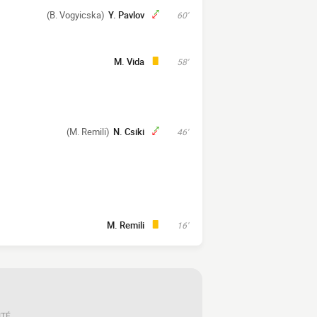
(B. Vogyicska)
Y. Pavlov
60'
M. Vida
58'
(M. Remili)
N. Csiki
46'
M. Remili
16'
ITÉ