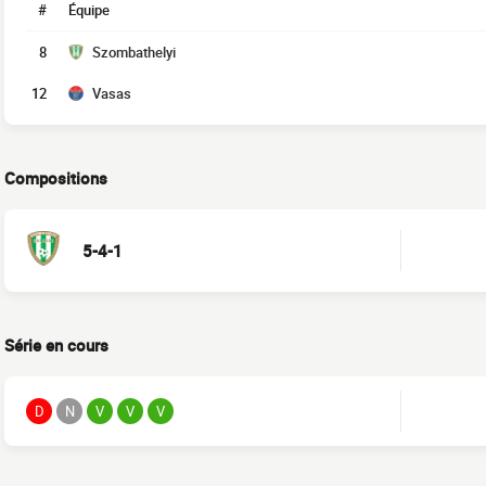
#
Équipe
8
Szombathelyi
12
Vasas
Compositions
5-4-1
Série en cours
D
N
V
V
V