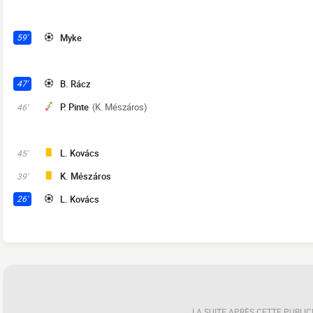
Myke
59'
B. Rácz
47'
P. Pinte
(K. Mészáros)
46'
L. Kovács
45'
K. Mészáros
39'
L. Kovács
26'
LA SUITE APRÈS CETTE PUBLIC