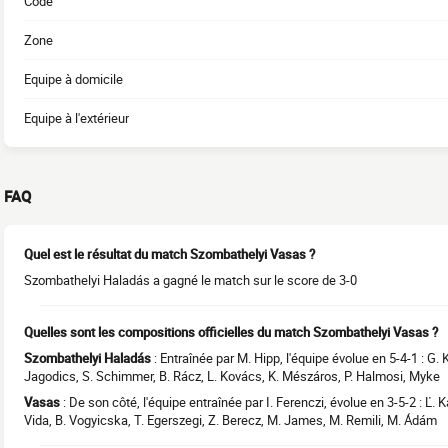
Code
Zone
Equipe à domicile
Equipe à l'extérieur
FAQ
Quel est le résultat du match Szombathelyi Vasas ?
Szombathelyi Haladás a gagné le match sur le score de 3-0
Quelles sont les compositions officielles du match Szombathelyi Vasas ?
Szombathelyi Haladás
: Entraînée par M. Hipp, l'équipe évolue en 5-4-1 : G. K
Jagodics, S. Schimmer, B. Rácz, L. Kovács, K. Mészáros, P. Halmosi, Myke
Vasas
: De son côté, l'équipe entraînée par I. Ferenczi, évolue en 3-5-2 : Ľ.
Vida, B. Vogyicska, T. Egerszegi, Z. Berecz, M. James, M. Remili, M. Ádám