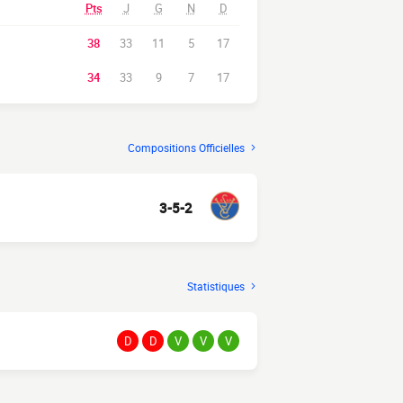
Pts
J
G
N
D
38
33
11
5
17
34
33
9
7
17
Compositions Officielles
3-5-2
Statistiques
D
D
V
V
V