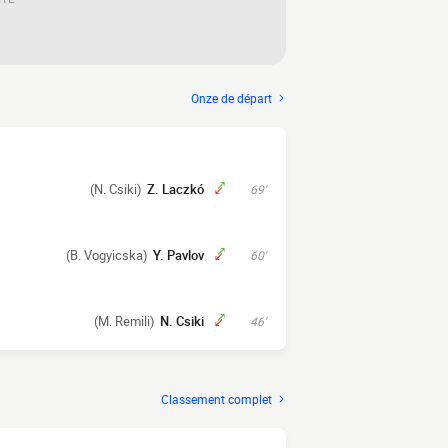
Onze de départ
(N. Csiki)
Z. Laczkó
69'
(B. Vogyicska)
Y. Pavlov
60'
(M. Remili)
N. Csiki
46'
Classement complet