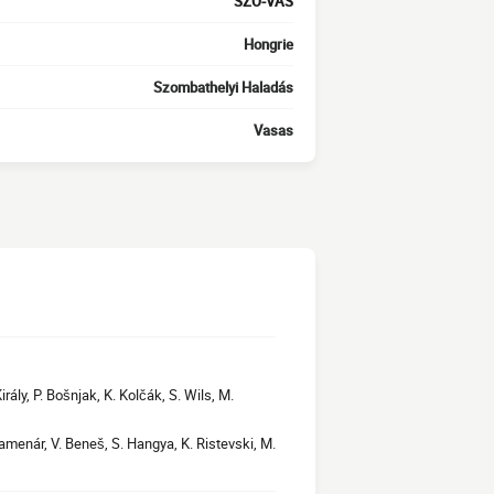
SZO-VAS
Hongrie
Szombathelyi Haladás
Vasas
irály, P. Bošnjak, K. Kolčák, S. Wils, M.
 Kamenár, V. Beneš, S. Hangya, K. Ristevski, M.