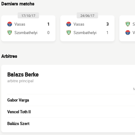
Derniers matchs
17/10/17
24/06/17
Vasas
1
Vasas
3
S
Szombathelyi
0
Szombathelyi
1
V
Arbitres
Balazs Berke
arbitre principal
M
Gabor Varga
Vencel Toth II
Balázs Szert