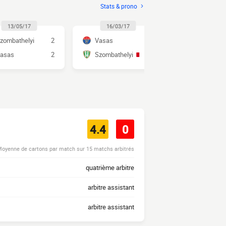
Stats & prono
13/05/17
16/03/17
17/09/1
zombathelyi
2
Vasas
2
Szombathel
asas
2
Szombathelyi
3
Vasas
4.4
0
oyenne de cartons par match sur 15 matchs arbitrés
quatrième arbitre
arbitre assistant
arbitre assistant