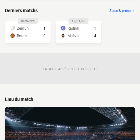
Derniers matchs
Stats & prono
04/07/26
17/01/26
Zemun
1
Radnik
1
Borac
0
Mačva
4
LA SUITE APRÈS CETTE PUBLICITÉ
Lieu du match