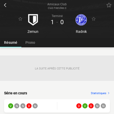
Amicaux Club
Club Friendlies 3
Terminé
1
0
-
Zemun
Radnik
Résumé
Prono
LA SUITE APRÈS CETTE PUBLICITÉ
Série en cours
Statistiques
V
N
N
D
N
D
V
D
N
N