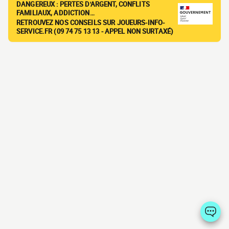
DANGEREUX : PERTES D'ARGENT, CONFLITS
FAMILIAUX, ADDICTION…
RETROUVEZ NOS CONSEILS SUR JOUEURS-INFO-
SERVICE.FR (09 74 75 13 13 - APPEL NON SURTAXÉ)