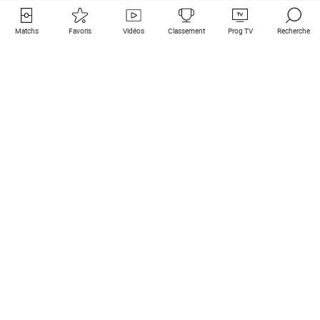
Matchs
Favoris
Vidéos
Classement
Prog TV
Recherche
Liens utiles
Clubs à la une
Tous les matchs
PSG
Matchs en live
Bayern Munich
Derniers résultats
Real Madrid
Matchs à venir
Inter
Match en streaming
Juventus
Contact
Manchester City
Mentions légales
Manchester United
Les amis de Foot Direct
Liverpool
Les guides de Foot Direct