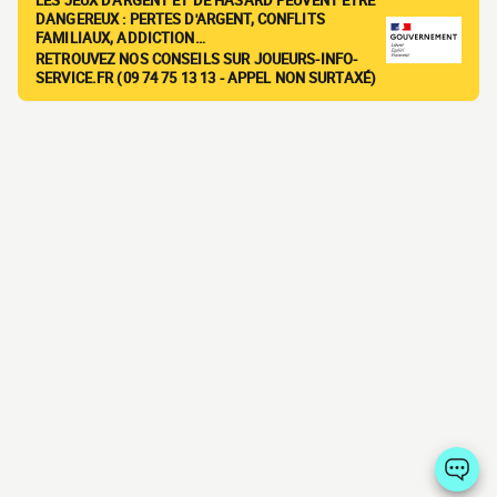
LES JEUX D'ARGENT ET DE HASARD PEUVENT ÊTRE
DANGEREUX : PERTES D'ARGENT, CONFLITS
FAMILIAUX, ADDICTION…
RETROUVEZ NOS CONSEILS SUR JOUEURS-INFO-
SERVICE.FR (09 74 75 13 13 - APPEL NON SURTAXÉ)