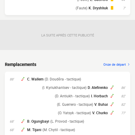
(Faute)
K. Dryshliuk
7'
LA SUITE APRÈS CETTE PUBLICITÉ
Remplacements
Onze de départ
C. Wallem
(D. Douděra - tactique)
88'
(I. Kyriukhantsev - tactique)
D. Alefirenko
86'
(D. Antiukh - tactique)
I. Horbach
82'
(E. Guerrero - tactique)
V. Buhai
82'
(O. Yatsyk - tactique)
V. Churko
77'
B. Ogungbayi
(L. Provod - tactique)
68'
M. Tijani
(M. Chytil - tactique)
68'