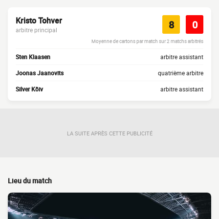
Kristo Tohver
8
0
arbitre principal
Moyenne de cartons par match sur 2 matchs arbitrés
Sten Klaasen
arbitre assistant
Joonas Jaanovits
quatrième arbitre
Silver Kõiv
arbitre assistant
LA SUITE APRÈS CETTE PUBLICITÉ
Lieu du match