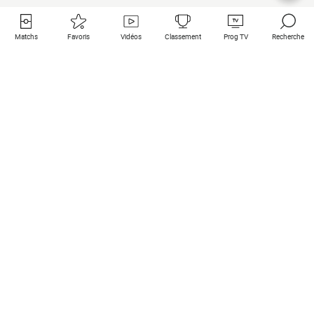
Matchs
Favoris
Vidéos
Classement
Prog TV
Recherche
Liens utiles
Clubs à la une
Tous les matchs
PSG
Matchs en live
Bayern Munich
Derniers résultats
Real Madrid
Matchs à venir
Inter
Match en streaming
Juventus
Contact
Manchester City
Mentions légales
Manchester United
Les amis de Foot Direct
Liverpool
Les guides de Foot Direct