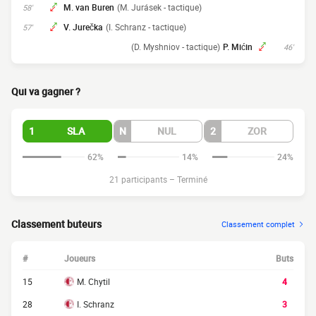
M. van Buren
(M. Jurásek - tactique)
58'
V. Jurečka
(I. Schranz - tactique)
57'
(D. Myshniov - tactique)
P. Mićin
46'
Qui va gagner ?
1
SLA
N
NUL
2
ZOR
62%
14%
24%
21 participants
–
Terminé
Classement buteurs
Classement complet
#
Joueurs
Buts
15
M. Chytil
4
28
I. Schranz
3