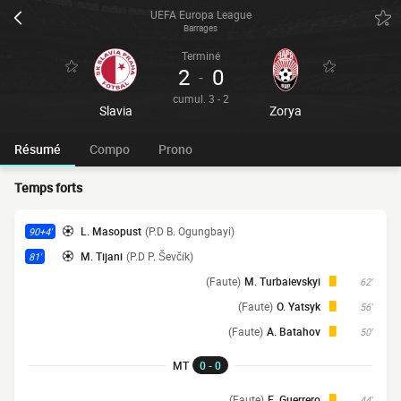
UEFA Europa League
Barrages
Terminé
2
0
-
cumul. 3 - 2
Slavia
Zorya
Résumé
Compo
Prono
Temps forts
L. Masopust
(P.D B. Ogungbayi)
90+4'
M. Tijani
(P.D P. Ševčík)
81'
(Faute)
M. Turbaievskyi
62'
(Faute)
O. Yatsyk
56'
(Faute)
A. Batahov
50'
MT
0 - 0
(Faute)
E. Guerrero
44'