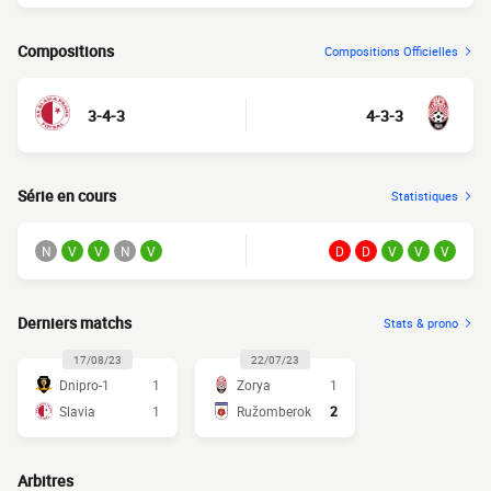
Compositions
Compositions Officielles
3-4-3
4-3-3
Série en cours
Statistiques
N
V
V
N
V
D
D
V
V
V
Derniers matchs
Stats & prono
17/08/23
22/07/23
Dnipro-1
1
Zorya
1
Slavia
1
Ružomberok
2
Arbitres