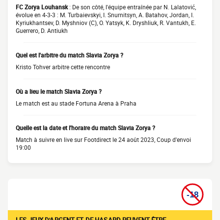
FC Zorya Louhansk
: De son côté, l'équipe entraînée par N. Lalatović,
évolue en 4-3-3 : M. Turbaievskyi, I. Snurnitsyn, A. Batahov, Jordan, I.
Kyriukhantsev, D. Myshniov (C), O. Yatsyk, K. Dryshliuk, R. Vantukh, E.
Guerrero, D. Antiukh
Quel est l'arbitre du match Slavia Zorya ?
Kristo Tohver arbitre cette rencontre
Où a lieu le match Slavia Zorya ?
Le match est au stade Fortuna Arena à Praha
Quelle est la date et l'horaire du match Slavia Zorya ?
Match à suivre en live sur Footdirect le 24 août 2023, Coup d'envoi
19:00