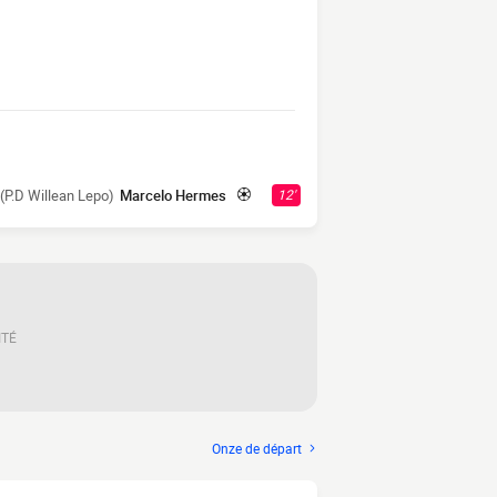
(P.D Willean Lepo)
Marcelo Hermes
12'
ITÉ
Onze de départ