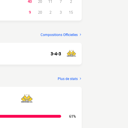
40
20
11
7
2
9
20
2
3
15
Compositions Officielles
3-4-3
Plus de stats
61%