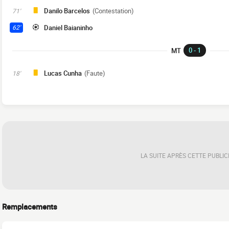
Danilo Barcelos
(Contestation)
71'
Daniel Baianinho
62'
0 - 1
MT
Lucas Cunha
(Faute)
18'
LA SUITE APRÈS CETTE PUBLIC
Remplacements