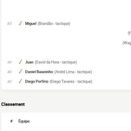
Miguel
(Brandão - tactique)
83'
(F
(Wagu
Juan
(David da Hora - tactique)
46'
Daniel Baianinho
(André Lima - tactique)
46'
Diego Porfírio
(Diego Tavares - tactique)
46'
Classement
#
Équipe