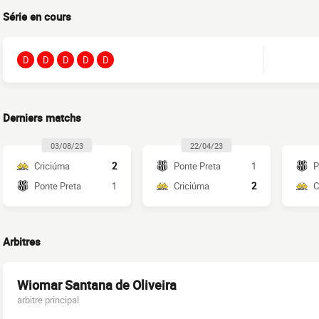
Série en cours
D
D
D
D
D
Derniers matchs
03/08/23
22/04/23
Criciúma
2
Ponte Preta
1
P
Ponte Preta
1
Criciúma
2
C
Arbitres
Wiomar Santana de Oliveira
arbitre principal