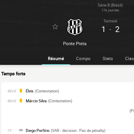
Série B (Brésil)
17e journée
Terminé
1
2
-
Ponte Preta
Résumé
Compo
Stats
Cla
Temps forts
Élvis
(Contestation)
90+5'
Márcio Silva
(Contestation)
90+5'
(P
Diego Porfírio
(VAR - decision : Pas de pénalty)
71'