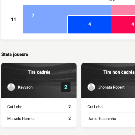
7
11
4
4
Stats joueurs
Tirs cadrés
Tirs non cadrés
2
Kevyson
Jhonata Robert
Gui Lobo
2
Gui Lobo
Marcelo Hermes
2
Daniel Baianinho