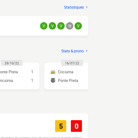
Statistiques
V
V
V
N
V
Stats & prono
29/10/22
16/07/22
09/04/2
onte Preta
1
Criciúma
1
Criciúma
riciúma
1
Ponte Preta
1
Ponte Pret
5
0
Nombre de cartons lors de son unique match arbitré