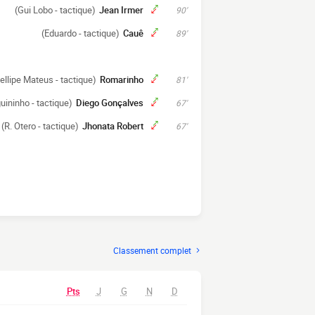
(Gui Lobo - tactique)
Jean Irmer
90'
(Eduardo - tactique)
Cauê
89'
ellipe Mateus - tactique)
Romarinho
81'
ininho - tactique)
Diego Gonçalves
67'
(R. Otero - tactique)
Jhonata Robert
67'
Classement complet
Pts
J
G
N
D