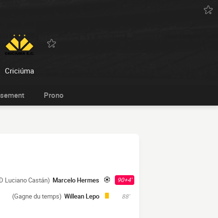
Criciúma
ssement
Prono
.D Luciano Castán)
Marcelo Hermes
90+4'
(Gagne du temps)
Willean Lepo
88'