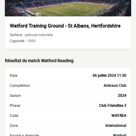
Watford Training Ground - St Albans, Hertfordshire
Surface :
pelouse naturelle
Capacité :
1000
Résultat du match Watford Reading
Date
06 juillet 2024 11:30
Compétition
Amicaux Club
Saison
2024
Phase
Club Friendlies 3
Code
WAT-REA
Zone
International
Equipe à domicile
Watford