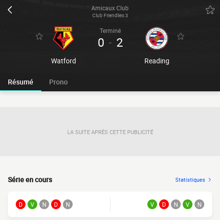
Amicaux Club
Club Friendlies 3
Terminé
0
2
-
Watford
Reading
Résumé
Prono
LA SUITE APRÈS CETTE PUBLICITÉ
Série en cours
Statistiques
D
V
N
D
N
V
D
N
V
N