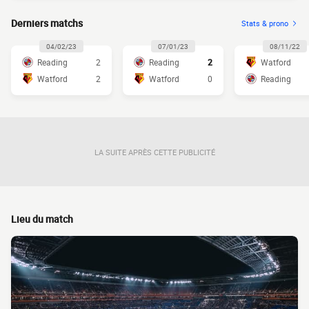
Derniers matchs
Stats & prono
04/02/23
07/01/23
08/11/22
Reading
2
Reading
2
Watford
Watford
2
Watford
0
Reading
LA SUITE APRÈS CETTE PUBLICITÉ
Lieu du match