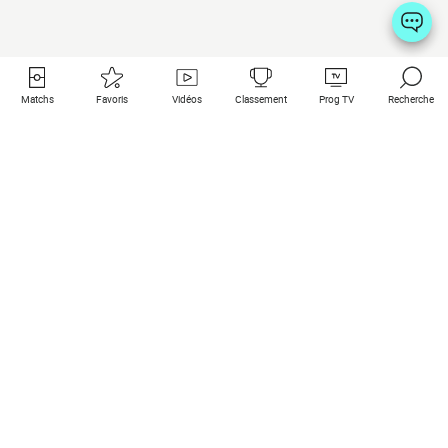
Matchs
Favoris
Vidéos
Classement
Prog TV
Recherche
Liens utiles
Clubs à la une
Tous les matchs
PSG
Matchs en live
Bayern Munich
Derniers résultats
Real Madrid
Matchs à venir
Inter
Match en streaming
Juventus
Contact
Manchester City
Mentions légales
Manchester United
Les amis de Foot Direct
Liverpool
Les guides de Foot Direct