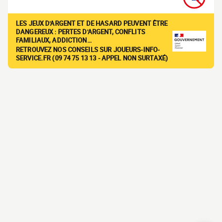
LES JEUX D'ARGENT ET DE HASARD PEUVENT ÊTRE
DANGEREUX : PERTES D'ARGENT, CONFLITS
FAMILIAUX, ADDICTION…
RETROUVEZ NOS CONSEILS SUR JOUEURS-INFO-
SERVICE.FR (09 74 75 13 13 - APPEL NON SURTAXÉ)