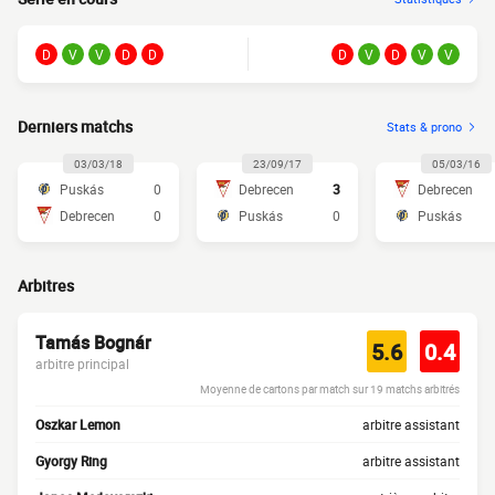
D
V
V
D
D
D
V
D
V
V
Derniers matchs
Stats & prono
03/03/18
23/09/17
05/03/16
Puskás
0
Debrecen
3
Debrecen
Debrecen
0
Puskás
0
Puskás
Arbitres
Tamás Bognár
5.6
0.4
arbitre principal
Moyenne de cartons par match sur 19 matchs arbitrés
Oszkar Lemon
arbitre assistant
Gyorgy Ring
arbitre assistant