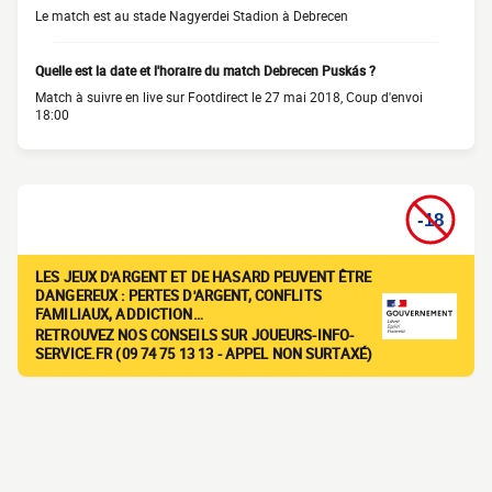
Le match est au stade Nagyerdei Stadion à Debrecen
Quelle est la date et l'horaire du match Debrecen Puskás ?
Match à suivre en live sur Footdirect le 27 mai 2018, Coup d'envoi
18:00
LES JEUX D'ARGENT ET DE HASARD PEUVENT ÊTRE
DANGEREUX : PERTES D'ARGENT, CONFLITS
FAMILIAUX, ADDICTION…
RETROUVEZ NOS CONSEILS SUR JOUEURS-INFO-
SERVICE.FR (09 74 75 13 13 - APPEL NON SURTAXÉ)