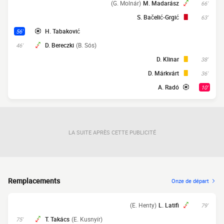
(G. Molnár)
M. Madarász
66'
S. Bačelić-Grgić
63'
H. Tabaković
56'
D. Bereczki
(B. Sós)
46'
D. Klinar
38'
D. Márkvárt
36'
A. Radó
10'
LA SUITE APRÈS CETTE PUBLICITÉ
Remplacements
Onze de départ
(E. Henty)
L. Latifi
79'
T. Takács
(E. Kusnyír)
75'