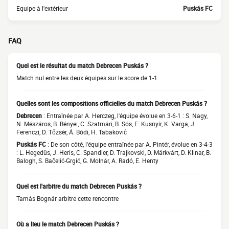
Equipe à l'extérieur
Puskás FC
FAQ
Quel est le résultat du match Debrecen Puskás ?
Match nul entre les deux équipes sur le score de 1-1
Quelles sont les compositions officielles du match Debrecen Puskás ?
Debrecen
: Entraînée par A. Herczeg, l'équipe évolue en 3-6-1 : S. Nagy,
N. Mészáros, B. Bényei, C. Szatmári, B. Sós, E. Kusnyír, K. Varga, J.
Ferenczi, D. Tőzsér, Á. Bódi, H. Tabaković
Puskás FC
: De son côté, l'équipe entraînée par A. Pintér, évolue en 3-4-3
: L. Hegedüs, J. Heris, C. Spandler, D. Trajkovski, D. Márkvárt, D. Klinar, B.
Balogh, S. Bačelić-Grgić, G. Molnár, A. Radó, E. Henty
Quel est l'arbitre du match Debrecen Puskás ?
Tamás Bognár arbitre cette rencontre
Où a lieu le match Debrecen Puskás ?