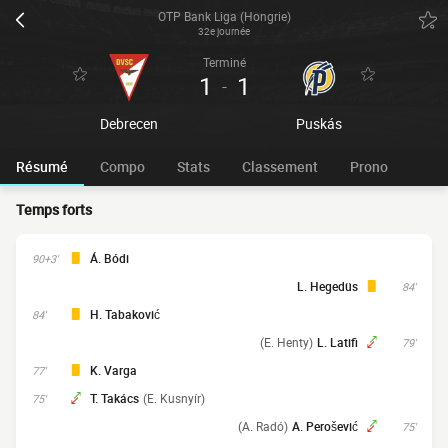
OTP Bank Liga (Hongrie)
32e journée
Terminé
1
1
-
Debrecen
Puskás
Résumé
Compo
Stats
Classement
Prono
Temps forts
Á. Bódi
90+3'
L. Hegedüs
84'
H. Tabaković
84'
(E. Henty)
L. Latifi
79'
K. Varga
77'
T. Takács
(E. Kusnyír)
75'
(A. Radó)
A. Perošević
75'