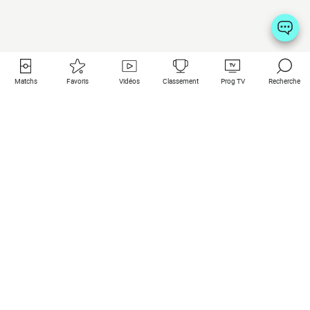
Matchs
Favoris
Vidéos
Classement
Prog TV
Recherche
Liens utiles
Clubs à la une
Tous les matchs
PSG
Matchs en live
Bayern Munich
Derniers résultats
Real Madrid
Matchs à venir
Inter
Match en streaming
Juventus
Contact
Manchester City
Mentions légales
Manchester United
Les amis de Foot Direct
Liverpool