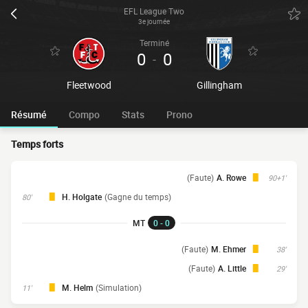
EFL League Two
3e journée
Terminé
0
0
-
Fleetwood
Gillingham
Résumé
Compo
Stats
Prono
Temps forts
(Faute)
A. Rowe
90+1'
H. Holgate
(Gagne du temps)
80'
MT
0 - 0
(Faute)
M. Ehmer
38'
(Faute)
A. Little
29'
M. Helm
(Simulation)
11'