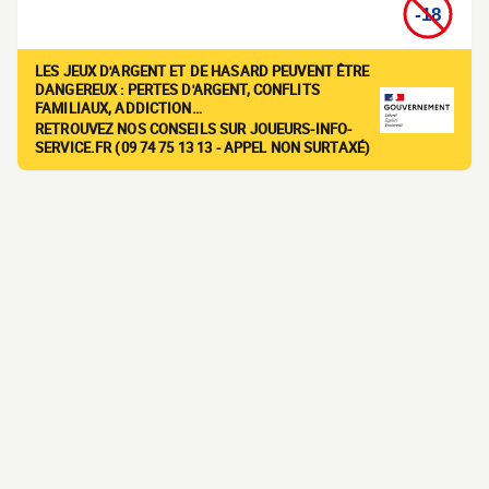
LES JEUX D'ARGENT ET DE HASARD PEUVENT ÊTRE
DANGEREUX : PERTES D'ARGENT, CONFLITS
FAMILIAUX, ADDICTION…
RETROUVEZ NOS CONSEILS SUR JOUEURS-INFO-
SERVICE.FR (09 74 75 13 13 - APPEL NON SURTAXÉ)