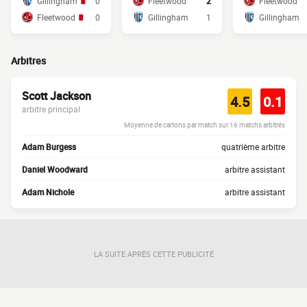
Gillingham
0
Fleetwood
2
Fleetwood
Fleetwood
0
Gillingham
1
Gillingham
Arbitres
Scott Jackson
4.5
0.1
arbitre principal
Moyenne de cartons par match sur 16 matchs arbitrés
Adam Burgess
quatrième arbitre
Daniel Woodward
arbitre assistant
Adam Nichole
arbitre assistant
LA SUITE APRÈS CETTE PUBLICITÉ