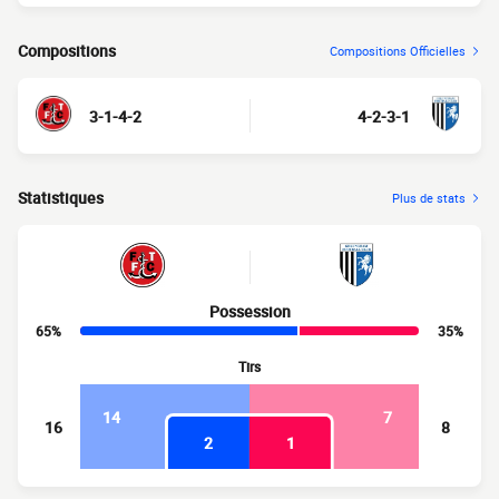
Compositions
Compositions Officielles
3-1-4-2
4-2-3-1
Statistiques
Plus de stats
Possession
65%
35%
Tirs
14
7
16
8
2
1