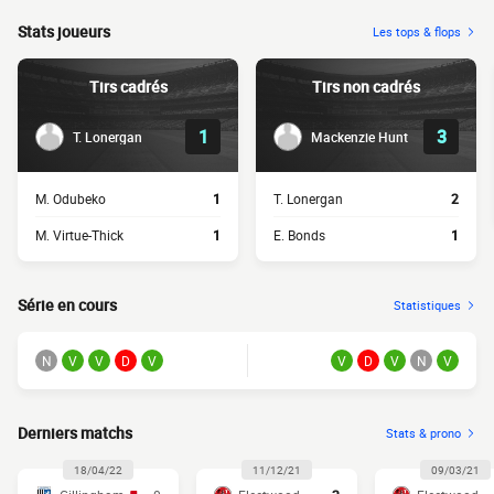
Stats joueurs
Les tops & flops
Tirs cadrés
Tirs non cadrés
1
3
T. Lonergan
Mackenzie Hunt
M. Odubeko
1
T. Lonergan
2
M. Virtue-Thick
1
E. Bonds
1
Série en cours
Statistiques
N
V
V
D
V
V
D
V
N
V
Derniers matchs
Stats & prono
18/04/22
11/12/21
09/03/21