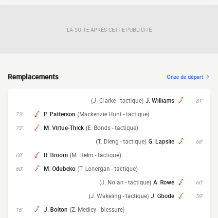
LA SUITE APRÈS CETTE PUBLICITÉ
Remplacements
Onze de départ
(J. Clarke - tactique)
J. Williams
81'
P. Patterson
(Mackenzie Hunt - tactique)
73'
M. Virtue-Thick
(E. Bonds - tactique)
73'
(T. Dieng - tactique)
G. Lapslie
68'
R. Broom
(M. Helm - tactique)
60'
M. Odubeko
(T. Lonergan - tactique)
60'
(J. Nolan - tactique)
A. Rowe
60'
(J. Wakeling - tactique)
J. Gbode
59'
J. Bolton
(Z. Medley - blessure)
16'