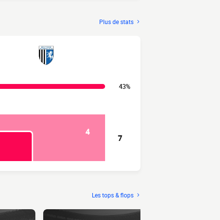
Plus de stats
43%
4
7
Les tops & flops