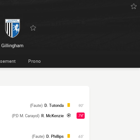
Gillingham
ssement
Prono
(Faute)
D. Tutonda
90'
(P.D M. Carayol)
R. McKenzie
74'
(Faute)
D. Phillips
65'