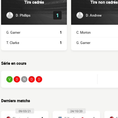
Tirs cadrés
Tirs non cadrés
1
D. Phillips
D. Andrew
G. Garner
1
C. Morton
T. Clarke
1
G. Garner
Série en cours
V
D
N
D
D
Derniers matchs
09/03/21
24/10/20