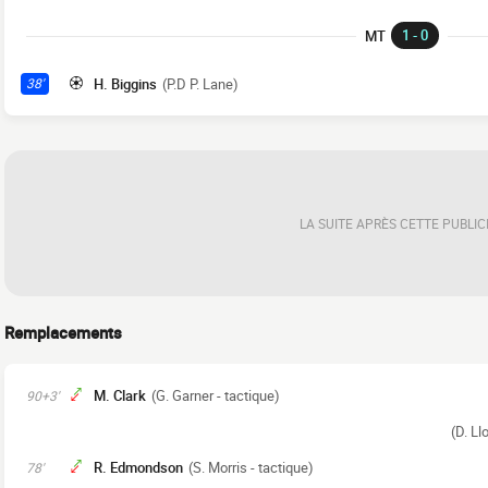
1 - 0
MT
H. Biggins
(P.D P. Lane)
38'
LA SUITE APRÈS CETTE PUBLIC
Remplacements
M. Clark
(G. Garner - tactique)
90+3'
(D. Ll
R. Edmondson
(S. Morris - tactique)
78'