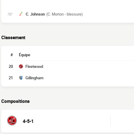
C. Johnson
(C. Morton - blessure)
70'
Classement
#
Équipe
20
Fleetwood
21
Gillingham
Compositions
4-5-1