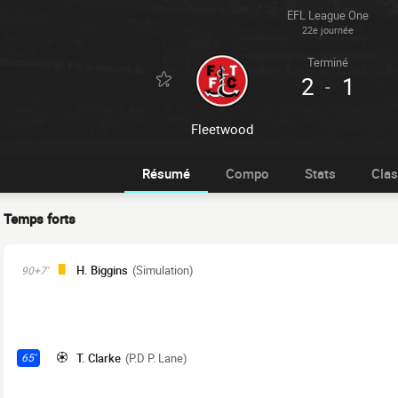
EFL League One
22e journée
Terminé
2
1
-
Fleetwood
Résumé
Compo
Stats
Cla
Temps forts
H. Biggins
(Simulation)
90+7'
T. Clarke
(P.D P. Lane)
65'