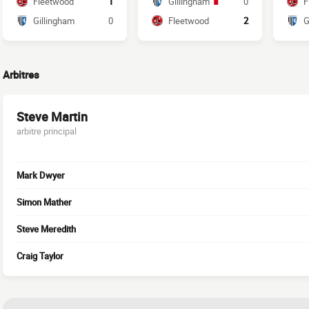
Fleetwood
1
Gillingham
0
F
Gillingham
0
Fleetwood
2
G
Arbitres
Steve Martin
arbitre principal
Mark Dwyer
Simon Mather
Steve Meredith
Craig Taylor