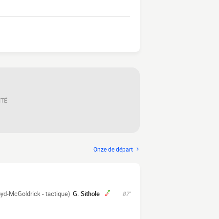
ITÉ
Onze de départ
oyd-McGoldrick - tactique)
G. Sithole
87'