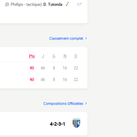
(D. Phillips - tactique)
D. Tutonda
77'
Classement complet
Pts
J
G
N
D
40
46
8
16
22
40
46
8
16
22
Compositions Officielles
4-2-3-1