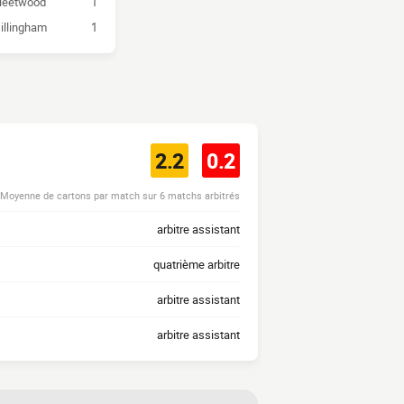
leetwood
1
illingham
1
2.2
0.2
Moyenne de cartons par match sur 6 matchs arbitrés
arbitre assistant
quatrième arbitre
arbitre assistant
arbitre assistant