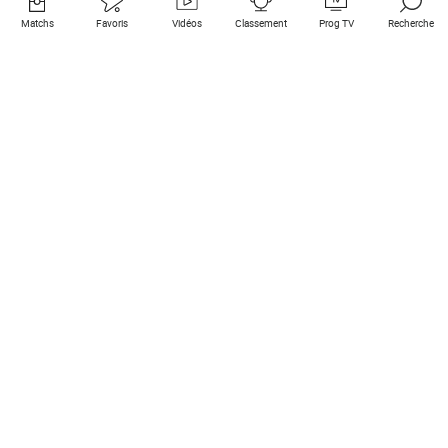
Matchs
Favoris
Vidéos
Classement
Prog TV
Recherche
Liens utiles
Clubs à la une
Tous les matchs
PSG
Matchs en live
Bayern Munich
Derniers résultats
Real Madrid
Matchs à venir
Inter
Match en streaming
Juventus
Contact
Manchester City
Mentions légales
Manchester United
Les amis de Foot Direct
Liverpool
Les guides de Foot Direct