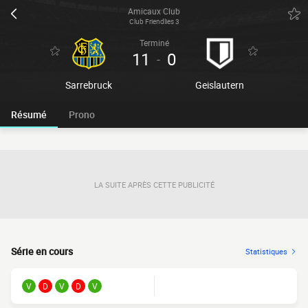
Amicaux Club
Club Friendlies 3
Terminé
11
0
-
Sarrebruck
Geislautern
Résumé
Prono
LA SUITE APRÈS CETTE PUBLICITÉ
Série en cours
Statistiques
V
D
V
D
V
FORM.