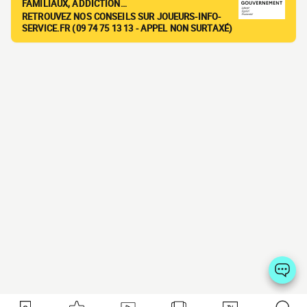
FAMILIAUX, ADDICTION…
RETROUVEZ NOS CONSEILS SUR JOUEURS-INFO-
SERVICE.FR (09 74 75 13 13 - APPEL NON SURTAXÉ)