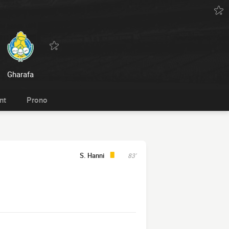
Gharafa
nt
Prono
S. Hanni
83'