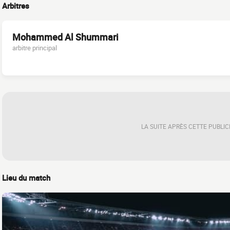
Arbitres
Mohammed Al Shummari
arbitre principal
LA SUITE APRÈS CETTE PUBLIC
Lieu du match