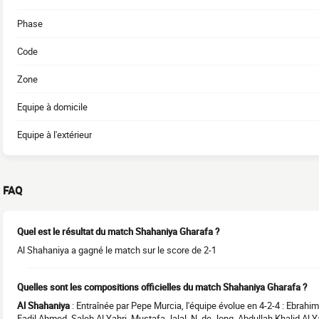
Phase
Code
Zone
Equipe à domicile
Equipe à l'extérieur
FAQ
Quel est le résultat du match Shahaniya Gharafa ?
Al Shahaniya a gagné le match sur le score de 2-1
Quelles sont les compositions officielles du match Shahaniya Gharafa ?
Al Shahaniya
: Entraînée par Pepe Murcia, l'équipe évolue en 4-2-4 : Ebrah
Fadil Ahmed, Saleh Al Yahri, Mustafa Jalal, N. de Jong, Abdullah Khalid Al Ya