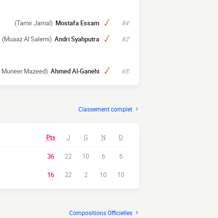
(Tamir Jamal)
Mostafa Essam
84'
(Muaaz Al Salemi)
Andri Syahputra
82'
i Muneer Mazeed)
Ahmed Al-Ganehi
65'
Classement complet
Pts
J
G
N
D
36
22
10
6
6
16
22
2
10
10
Compositions Officielles