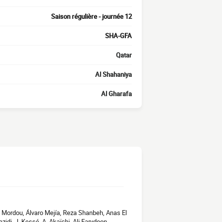
Saison régulière - journée 12
SHA-GFA
Qatar
Al Shahaniya
Al Gharafa
im Mordou, Álvaro Mejía, Reza Shanbeh, Anas El
zidi, J. Kessé, A. Akaïchi, Ali Farydoon