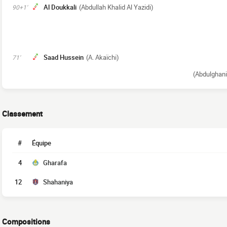
Al Doukkali
(Abdullah Khalid Al Yazidi)
90+1'
Saad Hussein
(A. Akaïchi)
71'
(Abdulghan
Classement
#
Équipe
4
Gharafa
12
Shahaniya
Compositions