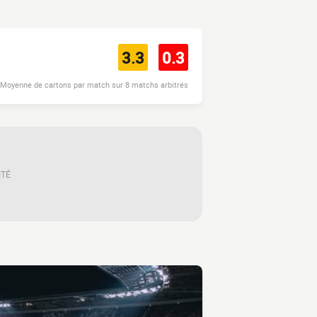
3.3
0.3
Moyenne de cartons par match sur 8 matchs arbitrés
ITÉ