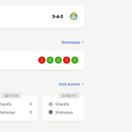
3-4-3
Statistiques
D
V
V
D
V
Stats & prono
02/11/18
21/01/17
20/10/1
harafa
0
Gharafa
3
Shahaniya
hahaniya
0
Shahaniya
0
Gharafa