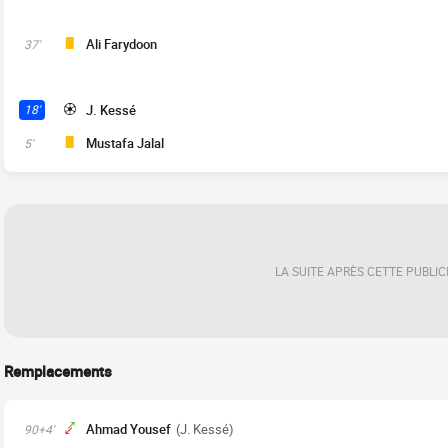
Ali Farydoon
37'
J. Kessé
18'
Mustafa Jalal
5'
LA SUITE APRÈS CETTE PUBLIC
Remplacements
Ahmad Yousef
(J. Kessé)
90+4'