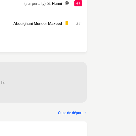
(sur penalty)
S. Hanni
41'
Abdulghani Muneer Mazeed
34'
ITÉ
Onze de départ