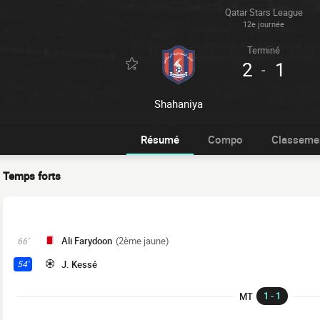
Qatar Stars League
12e journée
Terminé
2
1
-
Shahaniya
Résumé
Compo
Classeme
Temps forts
Ali Farydoon
(2ème jaune)
66'
J. Kessé
54'
1 - 1
MT