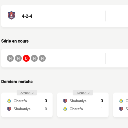
4-2-4
Série en cours
N
N
D
N
N
Derniers matchs
22/08/19
13/04/19
Gharafa
3
Shahaniya
3
G
Shahaniya
0
Gharafa
1
S