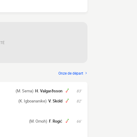
ITÉ
Onze de départ
(M. Sema)
H. Valgarðsson
83'
(K. Igboananike)
V. Sköld
82'
(M. Omoh)
F. Rogić
66'