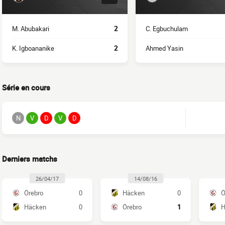
M. Abubakari
2
C. Egbuchulam
K. Igboananike
2
Ahmed Yasin
Série en cours
N
V
D
V
D
Derniers matchs
26/04/17
14/08/16
Örebro
0
Häcken
0
Ö
Häcken
0
Örebro
1
H