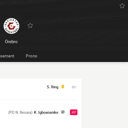
Örebro
ssement
Prono
S. Ring
86'
(P.D N. Besara)
K. Igboananike
43'