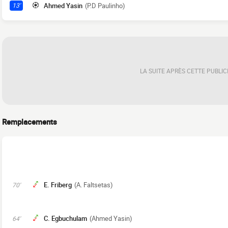
Ahmed Yasin
(P.D Paulinho)
13'
LA SUITE APRÈS CETTE PUBLIC
Remplacements
E. Friberg
(A. Faltsetas)
70'
C. Egbuchulam
(Ahmed Yasin)
64'