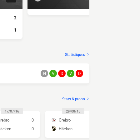
2
M. Abubakari
1
B. Hines-Ike
Statistiques
N
V
D
V
D
Stats & prono
17/07/16
29/08/15
10/05/1
rebro
0
Örebro
2
Häcken
äcken
0
Häcken
0
Örebro