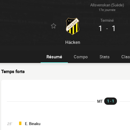
Allsvenskan (Suède)
17e journée
Terminé
1
1
-
Häcken
Résumé
Compo
Stats
Cla
Temps forts
1 - 1
MT
E. Binaku
25'