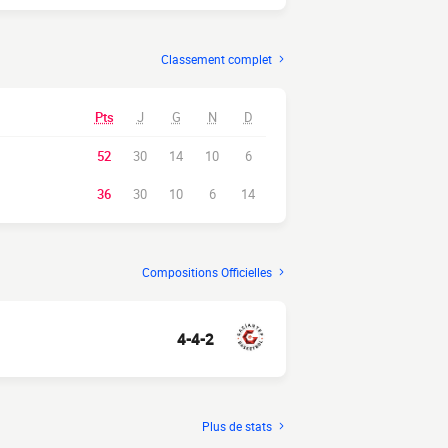
Classement complet
Pts
J
G
N
D
52
30
14
10
6
36
30
10
6
14
Compositions Officielles
4-4-2
Plus de stats