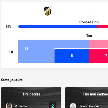
Possession
56%
Tirs
11
16
5
7
Stats joueurs
Tirs cadrés
Tirs non cadrés
2
M. Sema
Daleho Irandust