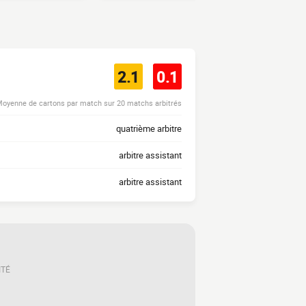
2.1
0.1
oyenne de cartons par match sur 20 matchs arbitrés
quatrième arbitre
arbitre assistant
arbitre assistant
ITÉ