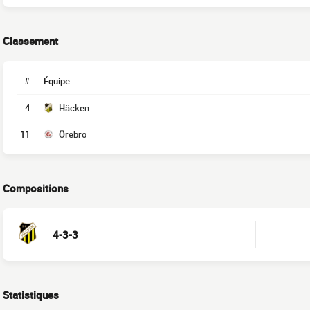
Classement
#
Équipe
4
Häcken
11
Örebro
Compositions
4-3-3
Statistiques