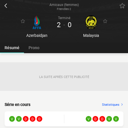
Amicaux (femmes)
Friendlies 2
Terminé
2
0
-
Azerbaïdjan
Malaysia
Résumé
Prono
LA SUITE APRÈS CETTE PUBLICITÉ
Série en cours
Statistiques
V
V
D
D
D
V
D
D
V
V