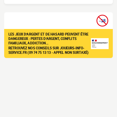
LES JEUX D'ARGENT ET DE HASARD PEUVENT ÊTRE
DANGEREUX : PERTES D'ARGENT, CONFLITS
FAMILIAUX, ADDICTION…
RETROUVEZ NOS CONSEILS SUR JOUEURS-INFO-
SERVICE.FR (09 74 75 13 13 - APPEL NON SURTAXÉ)