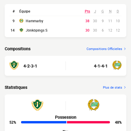
#
Équipe
Pts
J
G
N
D
9
Hammarby
38
30
9
11
10
14
Jönköpings S
30
30
6
12
12
Compositions
Compositions Officielles
4-2-3-1
4-1-4-1
Statistiques
Plus de stats
Possession
52%
48%