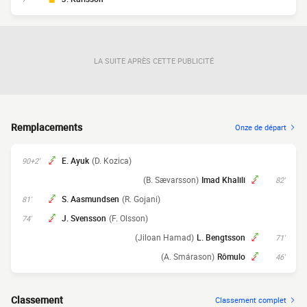
LA SUITE APRÈS CETTE PUBLICITÉ
Remplacements
Onze de départ
E. Ayuk
(D. Kozica)
90+2'
(B. Sævarsson)
Imad Khalili
82'
S. Aasmundsen
(R. Gojani)
81'
J. Svensson
(F. Olsson)
74'
(Jiloan Hamad)
L. Bengtsson
71'
(A. Smárason)
Rômulo
46'
Classement
Classement complet