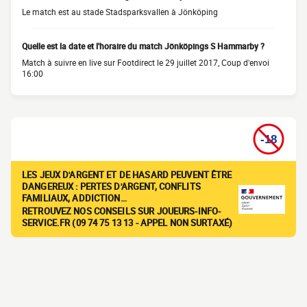
Le match est au stade Stadsparksvallen à Jönköping
Quelle est la date et l'horaire du match Jönköpings S Hammarby ?
Match à suivre en live sur Footdirect le 29 juillet 2017, Coup d'envoi
16:00
LES JEUX D'ARGENT ET DE HASARD PEUVENT ÊTRE
DANGEREUX : PERTES D'ARGENT, CONFLITS
FAMILIAUX, ADDICTION…
RETROUVEZ NOS CONSEILS SUR JOUEURS-INFO-
SERVICE.FR (09 74 75 13 13 - APPEL NON SURTAXÉ)