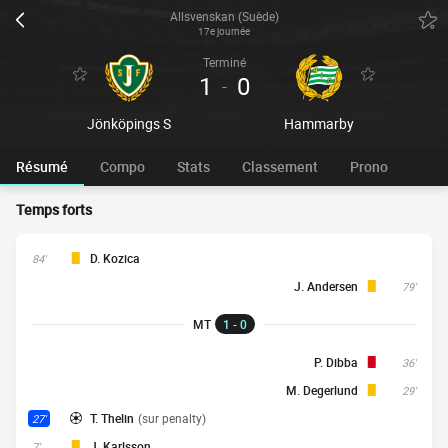
Allsvenskan (Suède)
17e journée
Terminé
1
0
-
Jönköpings S
Hammarby
Résumé
Compo
Stats
Classement
Prono
Temps forts
D. Kozica
84'
J. Andersen
79'
MT
1 - 0
P. Dibba
36'
M. Degerlund
29'
T. Thelin
(sur penalty)
27'
J. Karlsson
7'