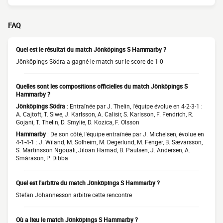
FAQ
Quel est le résultat du match Jönköpings S Hammarby ?
Jönköpings Södra a gagné le match sur le score de 1-0
Quelles sont les compositions officielles du match Jönköpings S
Hammarby ?
Jönköpings Södra
: Entraînée par J. Thelin, l'équipe évolue en 4-2-3-1 :
A. Cajtoft, T. Siwe, J. Karlsson, A. Calisir, S. Karlsson, F. Fendrich, R.
Gojani, T. Thelin, D. Smylie, D. Kozica, F. Olsson
Hammarby
: De son côté, l'équipe entraînée par J. Michelsen, évolue en
4-1-4-1 : J. Wiland, M. Solheim, M. Degerlund, M. Fenger, B. Sævarsson,
S. Martinsson Ngouali, Jiloan Hamad, B. Paulsen, J. Andersen, A.
Smárason, P. Dibba
Quel est l'arbitre du match Jönköpings S Hammarby ?
Stefan Johannesson arbitre cette rencontre
Où a lieu le match Jönköpings S Hammarby ?