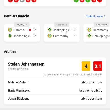
D
D
N
D
D
V
D
V
D
D
Derniers matchs
Stats & prono
28/05/17
16/09/16
23/04/16
Hammarby
2
Jönköpings S
0
Hammarby
Jönköpings S
2
Hammarby
1
Jönköpings 
Arbitres
Stefan Johannesson
4
0.1
arbitre principal
Moyenne de cartons par match sur 23 matchs arbitrés
Mehmet Culum
arbitre assistant
Haris Memisevic
quatrième arbitre
Jonas Bäcklund
arbitre assistant