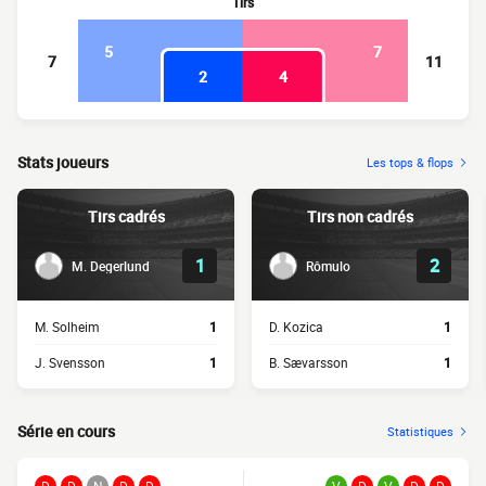
Tirs
5
7
7
11
2
4
Stats joueurs
Les tops & flops
Tirs cadrés
Tirs non cadrés
1
2
M. Degerlund
Rômulo
M. Solheim
1
D. Kozica
1
J. Svensson
1
B. Sævarsson
1
Série en cours
Statistiques