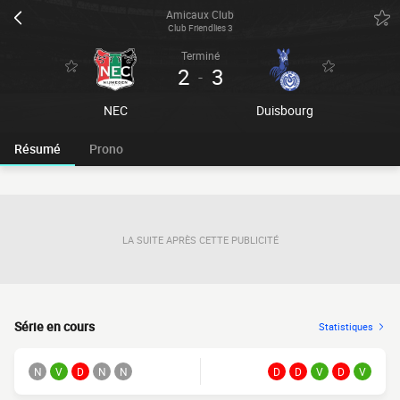
Amicaux Club
Club Friendlies 3
Terminé
2
3
-
NEC
Duisbourg
Résumé
Prono
LA SUITE APRÈS CETTE PUBLICITÉ
Série en cours
Statistiques
N
V
D
N
N
D
D
V
D
V