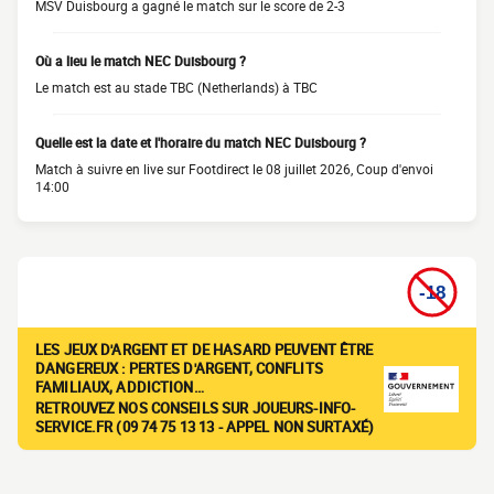
MSV Duisbourg a gagné le match sur le score de 2-3
Où a lieu le match NEC Duisbourg ?
Le match est au stade TBC (Netherlands) à TBC
Quelle est la date et l'horaire du match NEC Duisbourg ?
Match à suivre en live sur Footdirect le 08 juillet 2026, Coup d'envoi
14:00
LES JEUX D'ARGENT ET DE HASARD PEUVENT ÊTRE
DANGEREUX : PERTES D'ARGENT, CONFLITS
FAMILIAUX, ADDICTION…
RETROUVEZ NOS CONSEILS SUR JOUEURS-INFO-
SERVICE.FR (09 74 75 13 13 - APPEL NON SURTAXÉ)