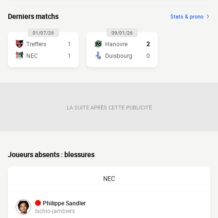
Derniers matchs
Stats & prono
01/07/26
09/01/26
Treffers
1
Hanovre
2
NEC
1
Duisbourg
0
LA SUITE APRÈS CETTE PUBLICITÉ
Joueurs absents : blessures
NEC
Philippe Sandler
Ischio-jambiers