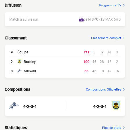
Diffusion
Programme TV
Match à suivre sur
beIN SPORTS MAX 6HD
Classement
Classement complet
#
Équipe
Pts
J
G
N
D
2
Burnley
100
46
28
16
2
8
Millwall
66
46
18
12
16
Compositions
Compositions Officielles
4-2-3-1
4-2-3-1
Statistiques
Plus de stats