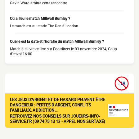
Gavin Ward arbitre cette rencontre
Où a lieu le match Millwall Burnley ?
Le match est au stade The Den à London
Quelle est la date et l'horaire du match Millwall Burnley ?
Match à suivre en live sur Footdirect le 03 novembre 2024, Coup
d'envoi 16:00
LES JEUX D'ARGENT ET DE HASARD PEUVENT ÊTRE
DANGEREUX : PERTES D'ARGENT, CONFLITS
FAMILIAUX, ADDICTION…
RETROUVEZ NOS CONSEILS SUR JOUEURS-INFO-
SERVICE.FR (09 74 75 13 13 - APPEL NON SURTAXÉ)