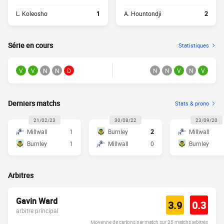
L. Koleosho
1
A. Hountondji
2
Série en cours
Statistiques
V
V
N
N
D
N
N
V
N
V
Derniers matchs
Stats & prono
21/02/23
30/08/22
23/09/20
Millwall
1
Burnley
2
Millwall
Burnley
1
Millwall
0
Burnley
Arbitres
Gavin Ward
3.9
0.3
arbitre principal
Moyenne de cartons par match sur 25 matchs arbitrés