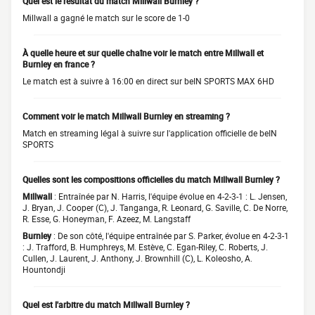
Quel est le résultat du match Millwall Burnley ?
Millwall a gagné le match sur le score de 1-0
À quelle heure et sur quelle chaîne voir le match entre Millwall et
Burnley en france ?
Le match est à suivre à 16:00 en direct sur beIN SPORTS MAX 6HD
Comment voir le match Millwall Burnley en streaming ?
Match en streaming légal à suivre sur l'application officielle de beIN
SPORTS
Quelles sont les compositions officielles du match Millwall Burnley ?
Millwall
: Entraînée par N. Harris, l'équipe évolue en 4-2-3-1 : L. Jensen,
J. Bryan, J. Cooper (C), J. Tanganga, R. Leonard, G. Saville, C. De Norre,
R. Esse, G. Honeyman, F. Azeez, M. Langstaff
Burnley
: De son côté, l'équipe entraînée par S. Parker, évolue en 4-2-3-1
: J. Trafford, B. Humphreys, M. Estève, C. Egan-Riley, C. Roberts, J.
Cullen, J. Laurent, J. Anthony, J. Brownhill (C), L. Koleosho, A.
Hountondji
Quel est l'arbitre du match Millwall Burnley ?