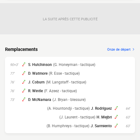
LA SUITE APRÈS CETTE PUBLICITÉ
Remplacements
Onze de départ
S. Hutchinson
(G. Honeyman - tactique)
90+3'
D. Watmore
(R. Esse - tactique)
77'
J. Coburn
(M. Langstaff - tactique)
76'
R. Wintle
(F. Azeez - tactique)
76'
D. McNamara
(J. Bryan - blessure)
73'
(A. Hountondji - tactique)
J. Rodríguez
64'
(J. Laurent - tactique)
H. Mejbri
63'
(B. Humphreys - tactique)
J. Sarmiento
63'