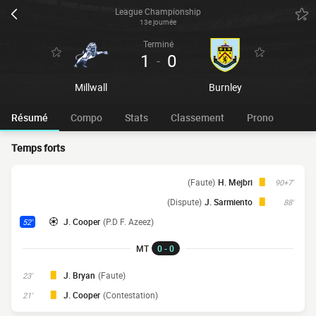
League Championship
13e journée
Terminé
1
0
-
Millwall
Burnley
Résumé
Compo
Stats
Classement
Prono
Temps forts
(Faute)
H. Mejbri
90+7'
(Dispute)
J. Sarmiento
88'
J. Cooper
(P.D F. Azeez)
52'
MT
0 - 0
J. Bryan
(Faute)
23'
J. Cooper
(Contestation)
21'