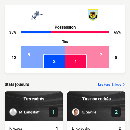
Possession
35%
65%
Tirs
9
7
12
8
3
1
Stats joueurs
Les tops & flops
Tirs cadrés
Tirs non cadrés
1
2
M. Langstaff
G. Saville
F. Azeez
1
L. Koleosho
2