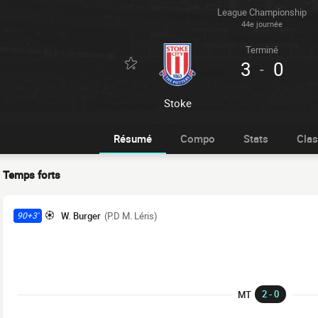
League Championship
44e journée
Terminé
3
0
-
Stoke
Résumé
Compo
Stats
Cla
Temps forts
W. Burger
(P.D M. Léris)
90+3'
2 - 0
MT