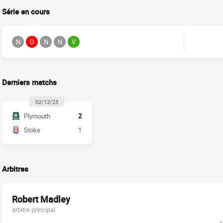
Série en cours
N
D
N
N
V
Derniers matchs
02/12/23
Plymouth
2
Stoke
1
Arbitres
Robert Madley
arbitre principal
M