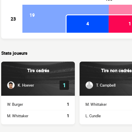
19
23
4
1
Stats joueurs
Tirs cadrés
Tirs non cadrés
1
K. Hoever
T. Campbell
W. Burger
1
M. Whittaker
M. Whittaker
1
L. Cundle