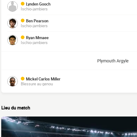
Lynden Gooch
Ischio-jambiers
Ben Pearson
Ischio-jambiers
Ryan Mmaee
Ischio-jambiers
Plymouth Argyle
Mickel Carlos Miller
Blessure au genou
Lieu du match