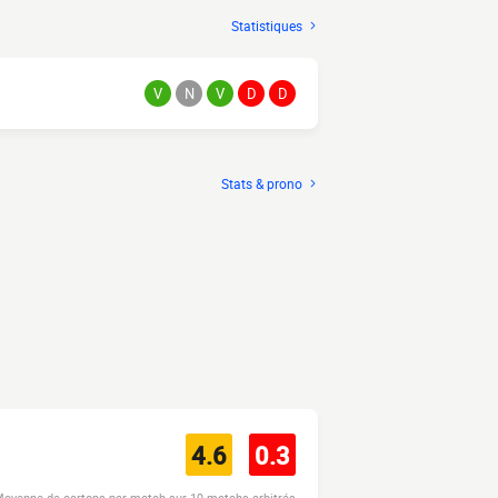
Statistiques
V
N
V
D
D
Stats & prono
4.6
0.3
oyenne de cartons par match sur 19 matchs arbitrés