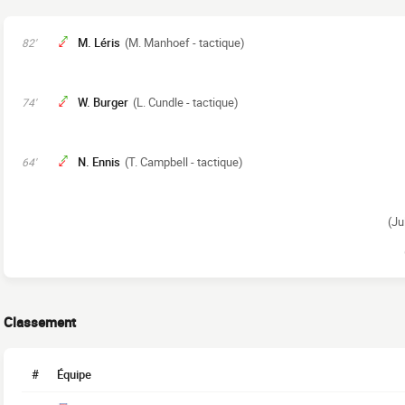
M. Léris
(M. Manhoef - tactique)
82'
W. Burger
(L. Cundle - tactique)
74'
N. Ennis
(T. Campbell - tactique)
64'
(Ju
Classement
#
Équipe