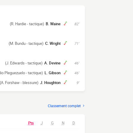
(R. Hardie - tactique)
B. Waine
82'
(M. Bundu - tactique)
C. Wright
71'
(J. Edwards - tactique)
A. Devine
46'
lio Pleguezuelo - tactique)
L. Gibson
46'
(A. Forshaw - blessure)
J. Houghton
9'
Classement complet
Pts
J
G
N
D