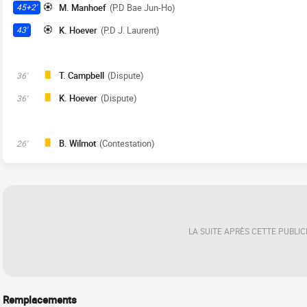
M. Manhoef
(P.D Bae Jun-Ho)
45+2'
K. Hoever
(P.D J. Laurent)
43'
T. Campbell
(Dispute)
36'
K. Hoever
(Dispute)
36'
B. Wilmot
(Contestation)
26'
LA SUITE APRÈS CETTE PUBLIC
Remplacements