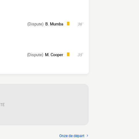
(Dispute)
B. Mumba
36'
(Dispute)
M. Cooper
35'
ITÉ
Onze de départ