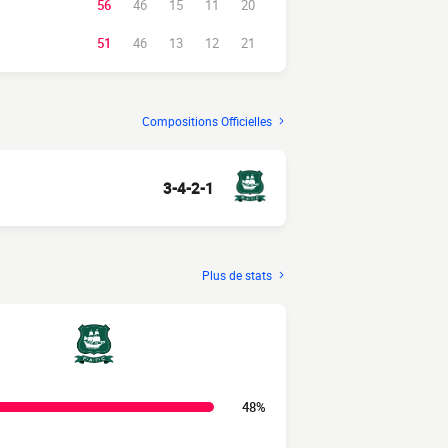
56
46
15
11
20
51
46
13
12
21
Compositions Officielles
3-4-2-1
Plus de stats
48%