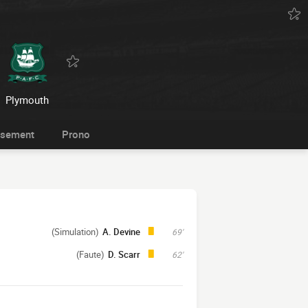
Plymouth
ssement
Prono
(Simulation)
A. Devine
69'
(Faute)
D. Scarr
62'