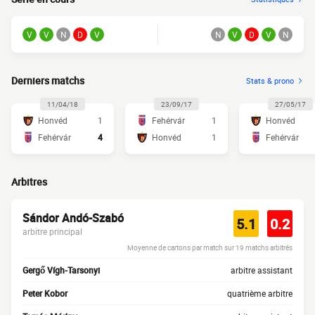
V
V
N
D
V
N
V
D
V
N
Derniers matchs
Stats & prono
11/04/18
23/09/17
27/05/17
Honvéd
1
Fehérvár
1
Honvéd
Fehérvár
4
Honvéd
1
Fehérvár
Arbitres
Sándor Andó-Szabó
5.1
0.2
arbitre principal
Moyenne de cartons par match sur 19 matchs arbitrés
Gergő Vígh-Tarsonyi
arbitre assistant
Peter Kobor
quatrième arbitre