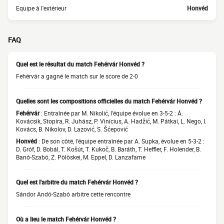
Equipe à l'extérieur
Honvéd
FAQ
Quel est le résultat du match Fehérvár Honvéd ?
Fehérvár a gagné le match sur le score de 2-0
Quelles sont les compositions officielles du match Fehérvár Honvéd ?
Fehérvár
: Entraînée par M. Nikolić, l'équipe évolue en 3-5-2 : Á.
Kovácsik, Stopira, R. Juhász, P. Vinícius, A. Hadžić, M. Pátkai, L. Nego, I.
Kovács, B. Nikolov, D. Lazović, S. Šćepović
Honvéd
: De son côté, l'équipe entraînée par A. Supka, évolue en 5-3-2 :
D. Gróf, D. Bobál, T. Košút, T. Kukoč, B. Baráth, T. Heffler, F. Holender, B.
Banó-Szabó, Z. Pölöskei, M. Eppel, D. Lanzafame
Quel est l'arbitre du match Fehérvár Honvéd ?
Sándor Andó-Szabó arbitre cette rencontre
Où a lieu le match Fehérvár Honvéd ?