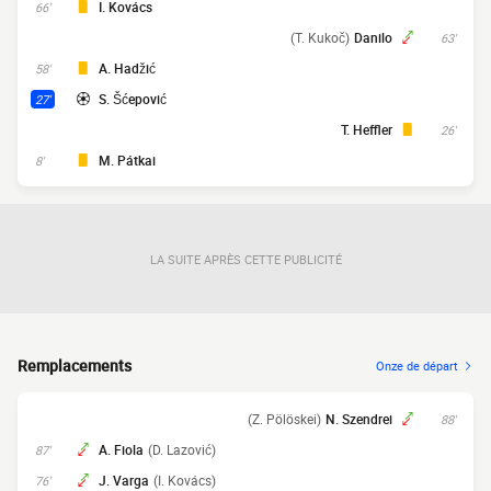
I. Kovács
66'
(T. Kukoč)
Danilo
63'
A. Hadžić
58'
S. Šćepović
27'
T. Heffler
26'
M. Pátkai
8'
LA SUITE APRÈS CETTE PUBLICITÉ
Remplacements
Onze de départ
(Z. Pölöskei)
N. Szendrei
88'
A. Fiola
(D. Lazović)
87'
J. Varga
(I. Kovács)
76'