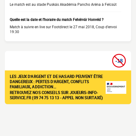
Le match est au stade Puskás Akadémia Pancho Aréna à Felcsút
Quelle est la date et l'horaire du match Fehérvár Honvéd ?
Match à suivre en live sur Footdirect le 27 mai 2018, Coup d'envoi
19:30
LES JEUX D'ARGENT ET DE HASARD PEUVENT ÊTRE
DANGEREUX : PERTES D'ARGENT, CONFLITS
FAMILIAUX, ADDICTION…
RETROUVEZ NOS CONSEILS SUR JOUEURS-INFO-
SERVICE.FR (09 74 75 13 13 - APPEL NON SURTAXÉ)