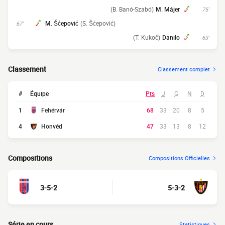
(B. Banó-Szabó)
M. Májer
75'
M. Šćepović
(S. Šćepović)
67'
(T. Kukoč)
Danilo
63'
Classement
Classement complet
#
Équipe
Pts
J
G
N
D
1
Fehérvár
68
33
20
8
5
4
Honvéd
47
33
13
8
12
Compositions
Compositions Officielles
3-5-2
5-3-2
Série en cours
Statistiques