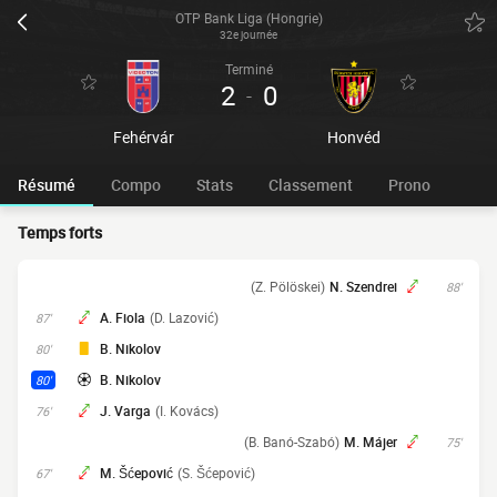
OTP Bank Liga (Hongrie)
32e journée
Terminé
2
0
-
Fehérvár
Honvéd
Résumé
Compo
Stats
Classement
Prono
Temps forts
(Z. Pölöskei)
N. Szendrei
88'
A. Fiola
(D. Lazović)
87'
B. Nikolov
80'
B. Nikolov
80'
J. Varga
(I. Kovács)
76'
(B. Banó-Szabó)
M. Májer
75'
M. Šćepović
(S. Šćepović)
67'