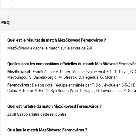
FAQ
Quel est le résultat du match Mezőkövesd Ferencváros ?
Mezőkövesd a gagné le match sur le score de 2-0
Quelles sont les compositions officielles du match Mezőkövesd Ferencvár
Mezőkövesd
: Entraînée par A. Pintér, l'équipe évolue en 4-5-1 : T. Tujvel, G. 
Mevoungou, S. Bačelić-Grgić, M. Střeštík, D. Hegedűs, G. Molnár
Ferencváros
: De son côté, l'équipe entraînée par T. Doll, évolue en 3-5-2 : D
Cukic, A. Busai, Á. Pintér, Ryu Seung-Woo, T. Hajnal, G. Lovrencsics, Z. Gera
Quel est l'arbitre du match Mezőkövesd Ferencváros ?
Zsolt Szabo arbitre cette rencontre
Où a lieu le match Mezőkövesd Ferencváros ?