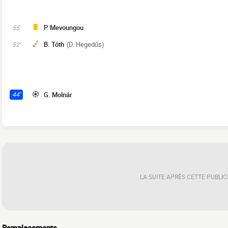
P. Mevoungou
55'
B. Tóth
(D. Hegedűs)
52'
G. Molnár
44'
LA SUITE APRÈS CETTE PUBLIC
Remplacements