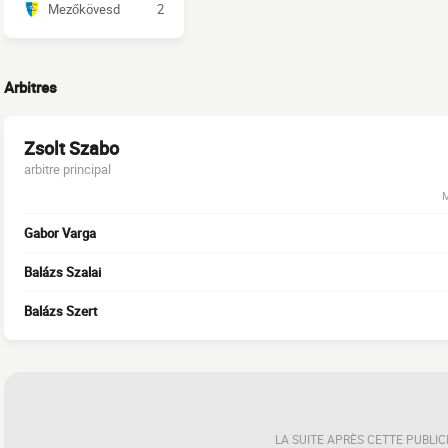
Mezőkövesd
2
Arbitres
Zsolt Szabo
arbitre principal
M
Gabor Varga
Balázs Szalai
Balázs Szert
LA SUITE APRÈS CETTE PUBLIC