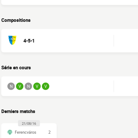
Compositions
4-5-1
Série en cours
N
V
N
V
V
Derniers matchs
21/08/16
Ferencváros
2