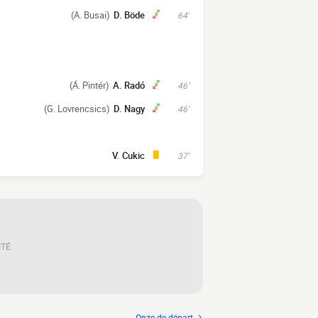
(A. Busai)
D. Böde
64'
(Á. Pintér)
A. Radó
46'
(G. Lovrencsics)
D. Nagy
46'
V. Cukic
37'
ITÉ
Onze de départ