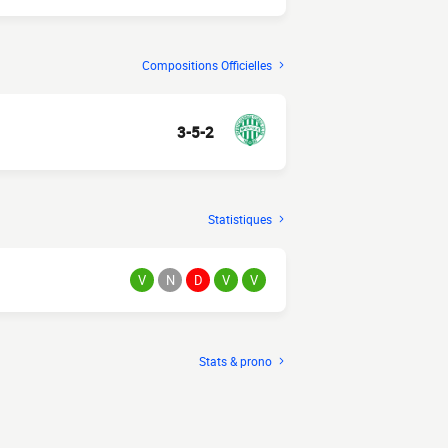
Compositions Officielles
3-5-2
Statistiques
V
N
D
V
V
Stats & prono