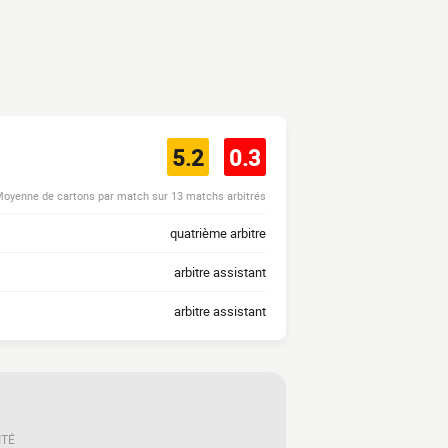
5.2
0.3
oyenne de cartons par match sur 13 matchs arbitrés
quatrième arbitre
arbitre assistant
arbitre assistant
ITÉ