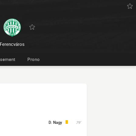
Ferencváros
ssement
Prono
D. Nagy
79'