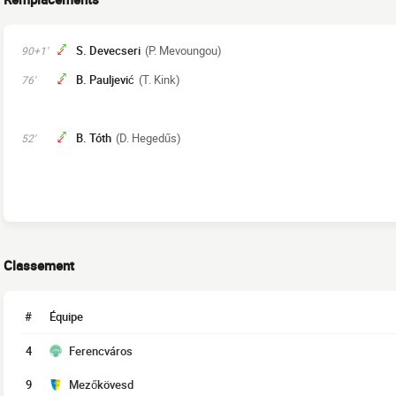
S. Devecseri
(P. Mevoungou)
90+1'
B. Pauljević
(T. Kink)
76'
B. Tóth
(D. Hegedűs)
52'
Classement
#
Équipe
4
Ferencváros
9
Mezőkövesd