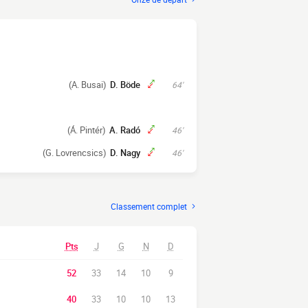
(A. Busai)
D. Böde
64'
(Á. Pintér)
A. Radó
46'
(G. Lovrencsics)
D. Nagy
46'
Classement complet
Pts
J
G
N
D
52
33
14
10
9
40
33
10
10
13