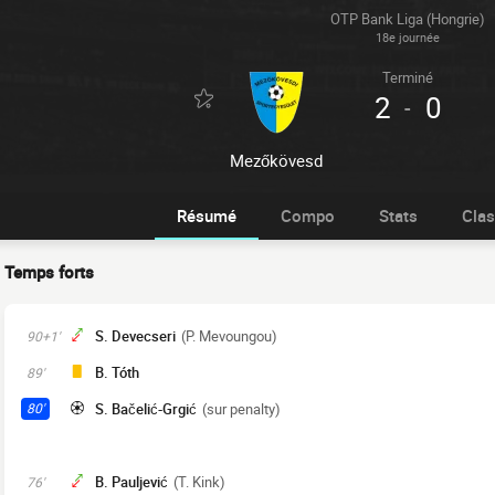
OTP Bank Liga (Hongrie)
18e journée
Terminé
2
0
-
Mezőkövesd
Résumé
Compo
Stats
Cla
Temps forts
S. Devecseri
(P. Mevoungou)
90+1'
B. Tóth
89'
S. Bačelić-Grgić
(sur penalty)
80'
B. Pauljević
(T. Kink)
76'