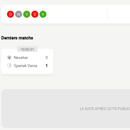
D
N
V
D
V
Derniers matchs
10/02/21
Nesebar
0
Spartak Varna
1
LA SUITE APRÈS CETTE PUBLIC