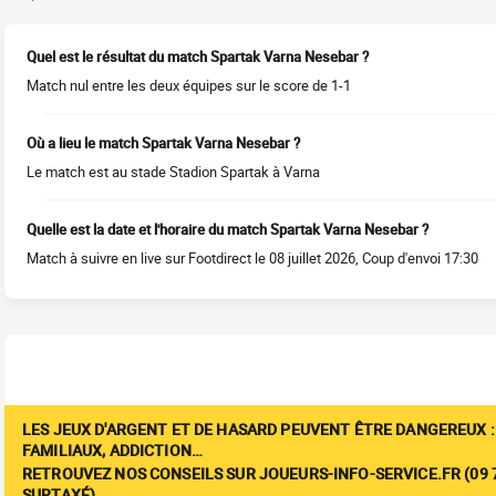
Quel est le résultat du match Spartak Varna Nesebar ?
Match nul entre les deux équipes sur le score de 1-1
Où a lieu le match Spartak Varna Nesebar ?
Le match est au stade Stadion Spartak à Varna
Quelle est la date et l'horaire du match Spartak Varna Nesebar ?
Match à suivre en live sur Footdirect le 08 juillet 2026, Coup d'envoi 17:30
LES JEUX D'ARGENT ET DE HASARD PEUVENT ÊTRE DANGEREUX :
FAMILIAUX, ADDICTION…
RETROUVEZ NOS CONSEILS SUR JOUEURS-INFO-SERVICE.FR (09 7
SURTAXÉ)