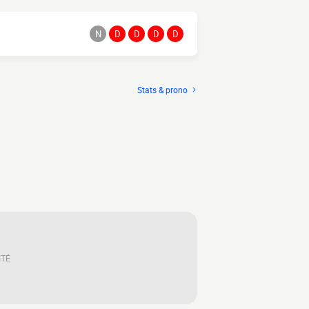
N
D
D
D
D
Stats & prono
ITÉ