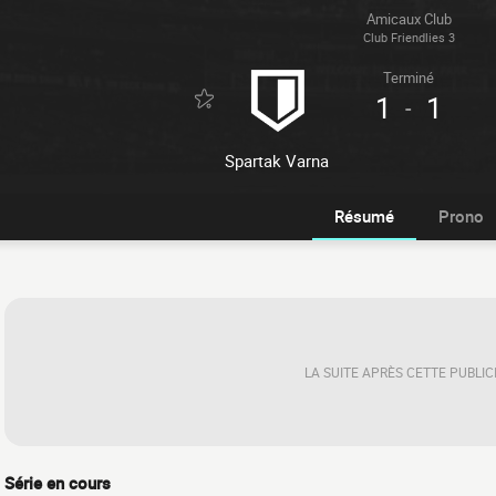
Amicaux Club
Club Friendlies 3
Terminé
1
1
-
Spartak Varna
Résumé
Prono
LA SUITE APRÈS CETTE PUBLIC
Série en cours