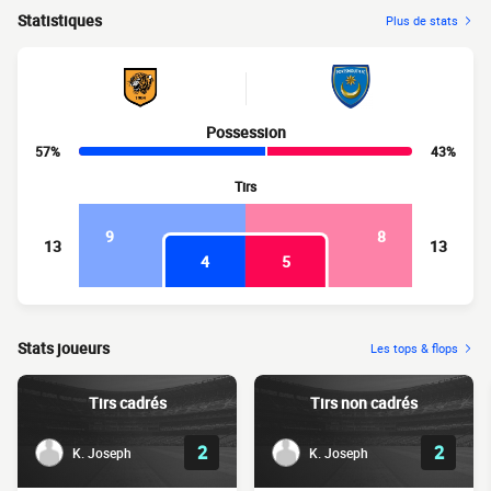
Statistiques
Plus de stats
Possession
57%
43%
Tirs
9
8
13
13
4
5
Stats joueurs
Les tops & flops
Tirs cadrés
Tirs non cadrés
2
2
K. Joseph
K. Joseph