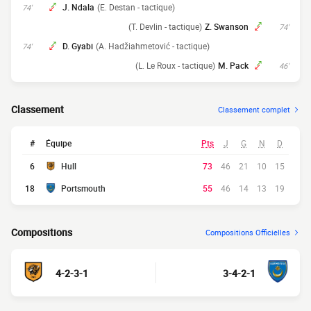
J. Ndala
(E. Destan - tactique)
74'
(T. Devlin - tactique)
Z. Swanson
74'
D. Gyabi
(A. Hadžiahmetović - tactique)
74'
(L. Le Roux - tactique)
M. Pack
46'
Classement
Classement complet
#
Équipe
Pts
J
G
N
D
6
Hull
73
46
21
10
15
18
Portsmouth
55
46
14
13
19
Compositions
Compositions Officielles
4-2-3-1
3-4-2-1