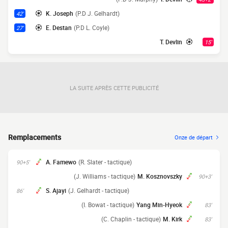
K. Joseph
(P.D J. Gelhardt)
42'
E. Destan
(P.D L. Coyle)
27'
T. Devlin
15'
LA SUITE APRÈS CETTE PUBLICITÉ
Remplacements
Onze de départ
A. Famewo
(R. Slater - tactique)
90+5'
(J. Williams - tactique)
M. Kosznovszky
90+3'
S. Ajayi
(J. Gelhardt - tactique)
86'
(I. Bowat - tactique)
Yang Min-Hyeok
83'
(C. Chaplin - tactique)
M. Kirk
83'