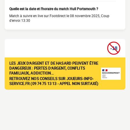
Quelle est la date et l'horaire du match Hull Portsmouth ?
Match à suivre en live sur Footdirect le 08 novembre 2025, Coup
d'envoi 13:30
LES JEUX D'ARGENT ET DE HASARD PEUVENT ÊTRE
DANGEREUX : PERTES D'ARGENT, CONFLITS
FAMILIAUX, ADDICTION…
RETROUVEZ NOS CONSEILS SUR JOUEURS-INFO-
SERVICE.FR (09 74 75 13 13 - APPEL NON SURTAXÉ)