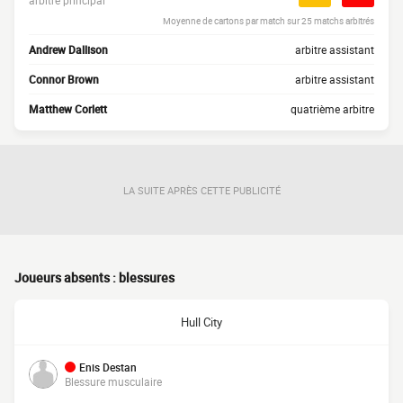
arbitre principal
Moyenne de cartons par match sur 25 matchs arbitrés
Andrew Dallison
arbitre assistant
Connor Brown
arbitre assistant
Matthew Corlett
quatrième arbitre
LA SUITE APRÈS CETTE PUBLICITÉ
Joueurs absents : blessures
Hull City
Enis Destan
Blessure musculaire