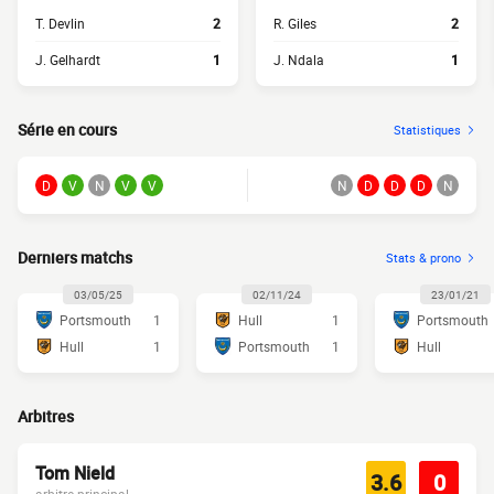
T. Devlin
2
R. Giles
2
J. Gelhardt
1
J. Ndala
1
Série en cours
Statistiques
D
V
N
V
V
N
D
D
D
N
Derniers matchs
Stats & prono
03/05/25
02/11/24
23/01/21
Portsmouth
1
Hull
1
Portsmouth
Hull
1
Portsmouth
1
Hull
Arbitres
Tom Nield
3.6
0