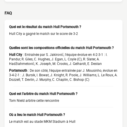
FAQ
Quel est le résultat du match Hull Portsmouth ?
Hull City a gagné le match sur le score de 3-2
Quelles sont les compositions officielles du match Hull Portsmouth ?
Hull City
: Entraînée par S. Jakirović, l'équipe évolue en 4-2-3-1 : I.
Pandur, R. Giles, C. Hughes, J. Egan, L. Coyle (C), R. Slater, A.
Hadžiahmetović, K. Joseph, M. Crooks, J. Gelhardt, E. Destan
Portsmouth
: De son côté, l'équipe entraînée par J. Mousinho, évolue en
3-4-2-1 : J. Bursik, I. Bowat, J. Knight, R. Poole, J. Williams, L. Le Roux, A.
Dozzell, T. Devlin, J. Murphy, C. Chaplin, C. Bishop (C)
Quel est l'arbitre du match Hull Portsmouth ?
Tom Nield arbitre cette rencontre
Où a lieu le match Hull Portsmouth ?
Le match est au stade MKM Stadium à Hull