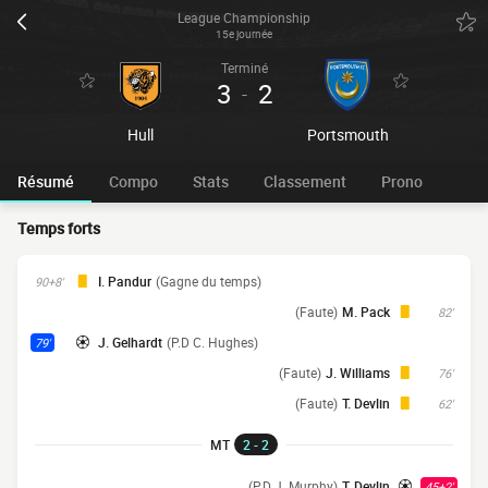
League Championship
15e journée
Terminé
3
2
-
Hull
Portsmouth
Résumé
Compo
Stats
Classement
Prono
Temps forts
I. Pandur
(Gagne du temps)
90+8'
(Faute)
M. Pack
82'
J. Gelhardt
(P.D C. Hughes)
79'
(Faute)
J. Williams
76'
(Faute)
T. Devlin
62'
MT
2 - 2
(P.D J. Murphy)
T. Devlin
45+2'