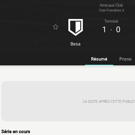
Amicaux Club
Club Friendlies 4
Terminé
1
0
-
Besa
Résumé
Prono
LA SUITE APRÈS CETTE PUBLIC
Série en cours