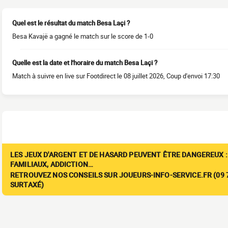
Quel est le résultat du match Besa Laçi ?
Besa Kavajë a gagné le match sur le score de 1-0
Quelle est la date et l'horaire du match Besa Laçi ?
Match à suivre en live sur Footdirect le 08 juillet 2026, Coup d'envoi 17:30
LES JEUX D'ARGENT ET DE HASARD PEUVENT ÊTRE DANGEREUX :
FAMILIAUX, ADDICTION…
RETROUVEZ NOS CONSEILS SUR JOUEURS-INFO-SERVICE.FR (09 7
SURTAXÉ)