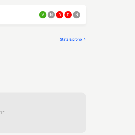
V
N
D
D
N
Stats & prono
ITÉ