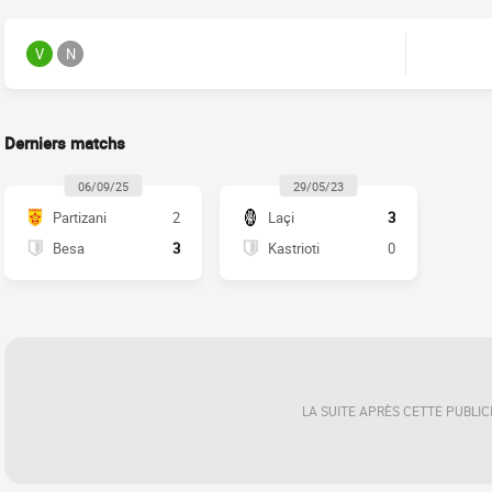
V
N
Derniers matchs
06/09/25
29/05/23
Partizani
2
Laçi
3
Besa
3
Kastrioti
0
LA SUITE APRÈS CETTE PUBLIC